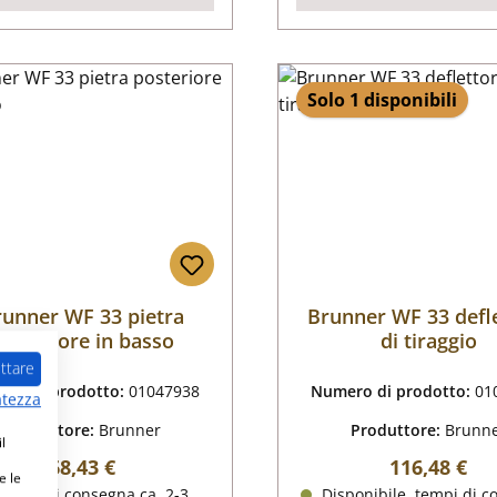
Solo 1 disponibili
runner WF 33 pietra
Brunner WF 33 defl
osteriore in basso
di tiraggio
ttare
ro di prodotto:
01047938
Numero di prodotto:
01
atezza
Produttore:
Brunner
Produttore:
Brunn
l
Prezzo normale:
Prezzo nor
68,43 €
116,48 €
e le
tempi di consegna ca. 2-3
Disponibile, tempi di c