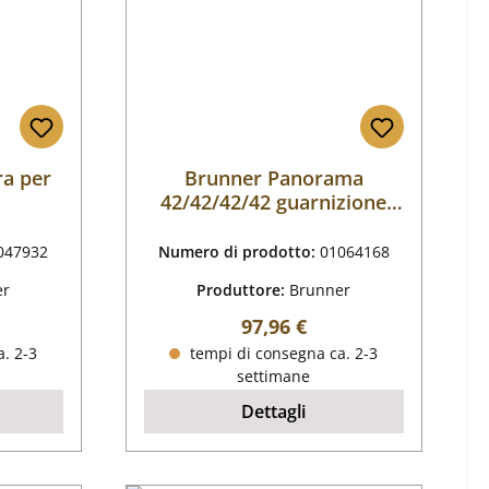
ra per
Brunner Panorama
42/42/42/42 guarnizione
sportello set
047932
Numero di prodotto:
01064168
er
Produttore:
Brunner
male:
Prezzo normale:
97,96 €
. 2-3
tempi di consegna ca. 2-3
settimane
Dettagli