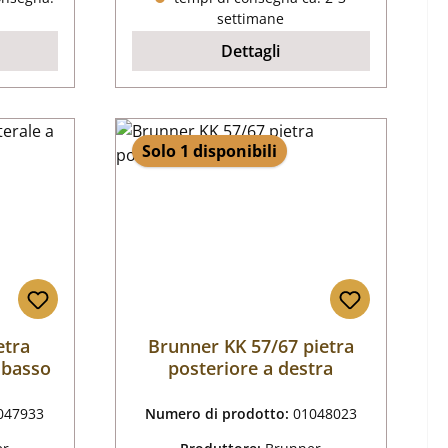
settimane
Dettagli
Solo 1 disponibili
etra
Brunner KK 57/67 pietra
n basso
posteriore a destra
047933
Numero di prodotto:
01048023