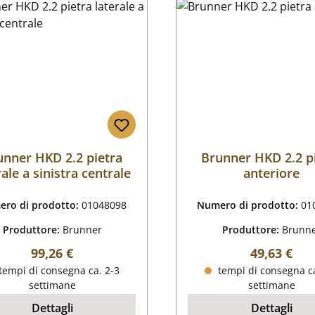
unner HKD 2.2 pietra
Brunner HKD 2.2 p
rale a sinistra centrale
anteriore
ro di prodotto:
01048098
Numero di prodotto:
01
Produttore:
Brunner
Produttore:
Brunn
Prezzo normale:
Prezzo nor
99,26 €
49,63 €
tempi di consegna ca. 2-3
tempi di consegna ca
settimane
settimane
Dettagli
Dettagli