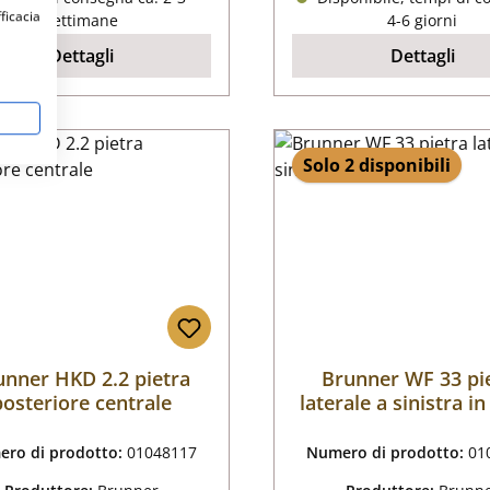
fficacia
settimane
4-6 giorni
Dettagli
Dettagli
Solo 2 disponibili
unner HKD 2.2 pietra
Brunner WF 33 pi
posteriore centrale
laterale a sinistra i
ro di prodotto:
01048117
Numero di prodotto:
01