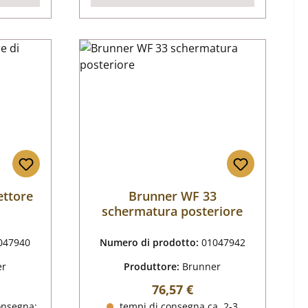
ettore
Brunner WF 33
schermatura posteriore
047940
Numero di prodotto:
01047942
er
Produttore:
Brunner
male:
Prezzo normale:
76,57 €
onsegna:
tempi di consegna ca. 2-3