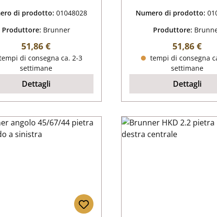
ro di prodotto:
01048028
Numero di prodotto:
01
Produttore:
Brunner
Produttore:
Brunn
Prezzo normale:
Prezzo nor
51,86 €
51,86 €
tempi di consegna ca. 2-3
tempi di consegna ca
settimane
settimane
Dettagli
Dettagli