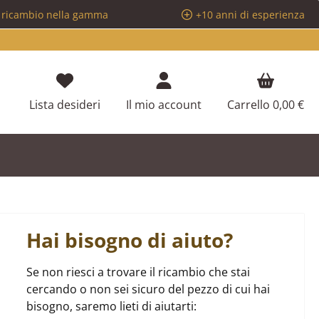
i ricambio nella gamma
+10 anni di esperienza
Hai 0 articoli nella lista dei desideri
Lista desideri
Il mio account
Carrello
0,00 €
Hai bisogno di aiuto?
Se non riesci a trovare il ricambio che stai
cercando o non sei sicuro del pezzo di cui hai
bisogno, saremo lieti di aiutarti: