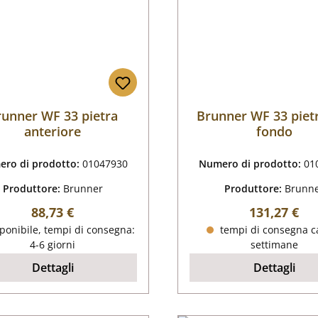
runner WF 33 pietra
Brunner WF 33 piet
anteriore
fondo
ro di prodotto:
01047930
Numero di prodotto:
01
Produttore:
Brunner
Produttore:
Brunn
Prezzo normale:
Prezzo nor
88,73 €
131,27 €
ponibile, tempi di consegna:
tempi di consegna ca
4-6 giorni
settimane
Dettagli
Dettagli