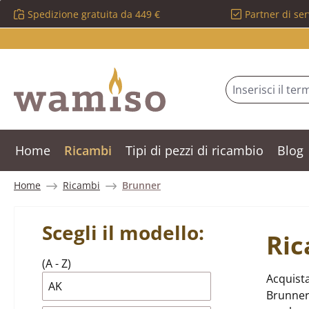
Spedizione gratuita da 449 €
Partner di ser
ssa al contenuto principale
Salta alla ricerca
Passa alla navigazione principale
Home
Ricambi
Tipi di pezzi di ricambio
Blog
Home
Ricambi
Brunner
Scegli il modello:
Ric
(A - Z)
Acquista
AK
Brunner 