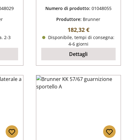
048029
Numero di prodotto:
01048055
er
Produttore:
Brunner
male:
Prezzo normale:
182,32 €
. 2-3
Disponibile, tempi di consegna:
4-6 giorni
Dettagli