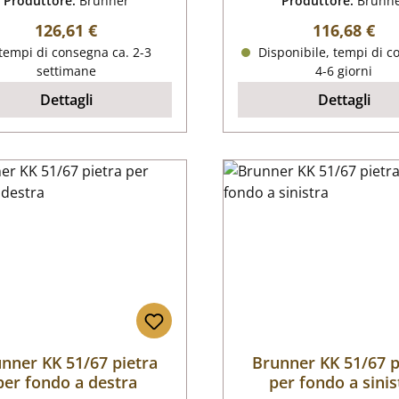
Produttore:
Brunner
Produttore:
Brunn
Prezzo normale:
Prezzo nor
126,61 €
116,68 €
tempi di consegna ca. 2-3
Disponibile, tempi di c
settimane
4-6 giorni
Dettagli
Dettagli
nner KK 51/67 pietra
Brunner KK 51/67 p
per fondo a destra
per fondo a sinis