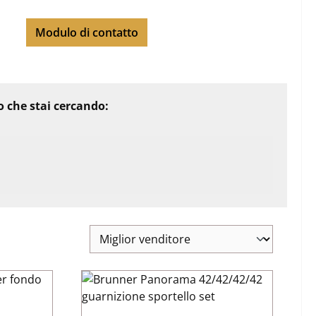
Modulo di contatto
io che stai cercando: