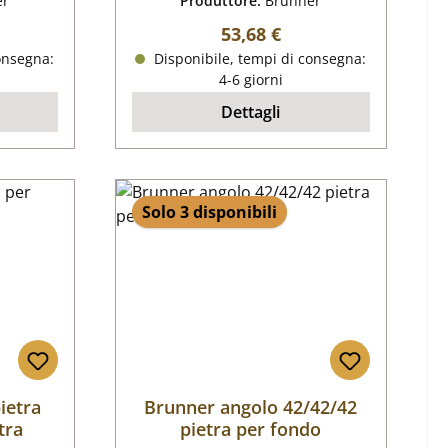
er
Produttore:
Brunner
male:
Prezzo normale:
53,68 €
onsegna:
Disponibile, tempi di consegna:
4-6 giorni
Dettagli
Solo 3 disponibili
ietra
Brunner angolo 42/42/42
tra
pietra per fondo