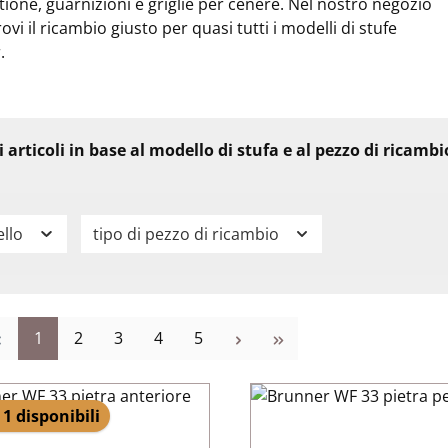
one, guarnizioni e griglie per cenere. Nel nostro negozio
rovi il ricambio giusto per quasi tutti i modelli di stufe
.
li articoli in base al modello di stufa e al pezzo di ricamb
llo
tipo di pezzo di ricambio
Pagina
Pagina
Pagina
Pagina
Pagina
1
2
3
4
5
 1 disponibili