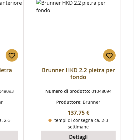
ietra
Brunner HKD 2.2 pietra per
fondo
048093
Numero di prodotto:
01048094
er
Produttore:
Brunner
male:
Prezzo normale:
137,75 €
. 2-3
tempi di consegna ca. 2-3
settimane
Dettagli