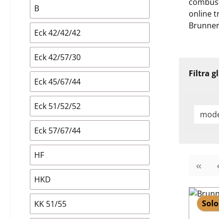
combusti
B
online t
Brunner
Eck 42/42/42
Eck 42/57/30
Filtra g
Eck 45/67/44
Eck 51/52/52
mode
Eck 57/67/44
HF
HKD
Solo
KK 51/55