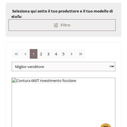
Seleziona qui sotto il tuo produttore e il tuo modello di
stufa:
Filtro
Pagina
Pagina
Pagina
Pagina
Pagina
1
2
3
4
5