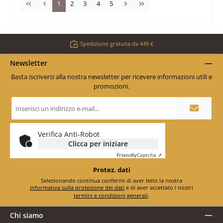
Pagina
Pagina
Pagina
Pagina
Pagina
1
2
3
4
5
Spedizione gratuita da 449 €
Newsletter
Basta iscriversi alla nostra newsletter per ricevere informazioni utili e
promozioni.
Indirizzo
e-
mail
*
Verifica Anti-Robot
Clicca per iniziare
Friendly
Captcha ⇗
Protez. dati
Selezionando continua confermi di aver letto la nostra
informativa sulla protezione dei dati
e di aver accettato i nostri
termini e condizioni generali
.
Chi siamo