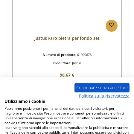
Justus Faro pietra per fondo set
Numero di prodotto:
01020876
Produttore:
Justus
Prezzo normale:
98,67 €
Disponibile, tempi di consegna: 4-6 giorni
Continuare senza accettare
Dettagli
Politica sulla riservatezza
Utilizziamo i cookie
Potremmo posizionarli per l'analisi dei dati dei nostri visitatori, per
migliorare il nostro sito Web, mostrare contenuti personalizzati e offrirti
un'esperienza di navigazione eccezionale. Per ulteriori informazioni sui
cookie utilizziamo aprire le impostazioni.
I dati vengono raccolti allo scopo di personalizzare la pubblicità e misurare
l'efficacia delle campagne pubblicitarie. I dati possono essere condivisi con