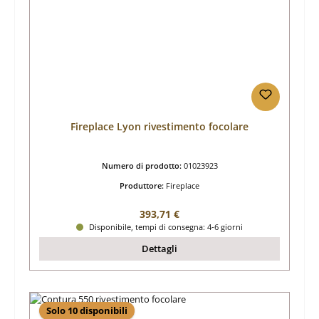
Fireplace Lyon rivestimento focolare
Numero di prodotto:
01023923
Produttore:
Fireplace
Prezzo normale:
393,71 €
Disponibile, tempi di consegna: 4-6 giorni
Dettagli
Solo 10 disponibili