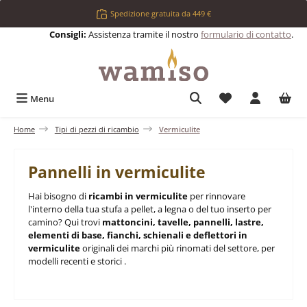
Passa al contenuto principale
Spedizione gratuita da 449 €
Consigli:
Assistenza tramite il nostro
formulario di contatto
.
Hai 0 articoli nell
Menu
Home
Tipi di pezzi di ricambio
Vermiculite
Pannelli in vermiculite
Hai bisogno di
ricambi in vermiculite
per rinnovare
l'interno della tua stufa a pellet, a legna o del tuo inserto per
camino? Qui trovi
mattoncini, tavelle, pannelli, lastre,
elementi di base, fianchi, schienali e deflettori in
vermiculite
originali dei marchi più rinomati del settore, per
modelli recenti e storici .