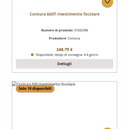
Contura 660T rivestimento focolare
Numero di prodotto:
01025396
Produttore:
Contura
Prezzo normale:
248,79 €
Disponibile, tempi di consegna: 4-6 giorni
Dettagli
Solo 10 disponibili