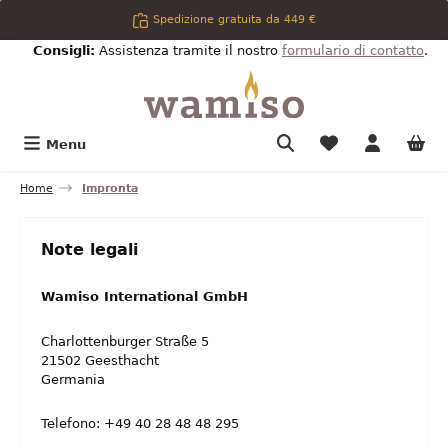
Passa al contenuto principale
Spedizione gratuita da 449 €
Consigli:
Assistenza tramite il nostro
formulario di contatto
.
Hai 0 articoli n
Menu
Home
Impronta
Note legali
Wamiso International GmbH
Charlottenburger Straße 5
21502 Geesthacht
Germania
Telefono: +49 40 28 48 48 295