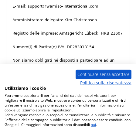
E-mail: support@wamiso-international.com
Amministratore delegato: Kim Christensen
Registro delle imprese: Amtsgericht Lübeck, HRB 21607
Numero(i) di Partita(e) IVA: DE283013154
Non siamo obbligati né disposti a partecipare ad un
procedimento di conciliazione dinanzi un organismo di
risoluzione delle controversie di consumo.
Continuare senza accettare
Politica sulla riservatezza
In conformità alle disposizioni di legge, la nostra
Utilizziamo i cookie
azienda è esente dall'ambito di applicazione dei
Potremmo posizionarli per l'analisi dei dati dei nostri visitatori, per
requisiti di accessibilità e quindi dall'obbligo di redigere
migliorare il nostro sito Web, mostrare contenuti personalizzati e offrirti
e fornire una dichiarazione di accessibilità.
un'esperienza di navigazione eccezionale. Per ulteriori informazioni sui
cookie utilizziamo aprire le impostazioni.
I dati vengono raccolti allo scopo di personalizzare la pubblicità e misurare
l'efficacia delle campagne pubblicitarie. I dati possono essere condivisi con
Google LLC; maggiori informazioni sono disponibili
qui
.
Spedizione gratuita da 449 €