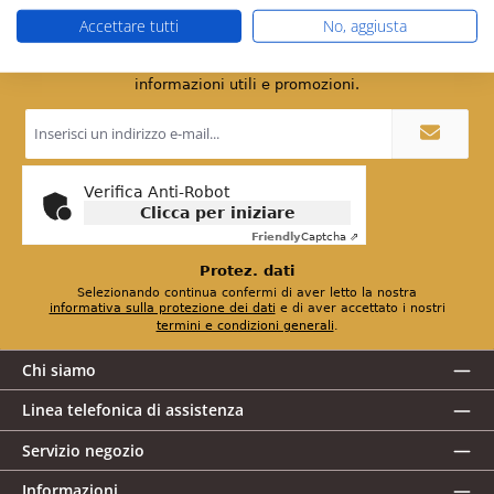
Accettare tutti
No, aggiusta
Newsletter
Basta iscriversi alla nostra newsletter per ricevere
informazioni utili e promozioni.
Indirizzo
e-
mail
*
Verifica Anti-Robot
Clicca per iniziare
Friendly
Captcha ⇗
Protez. dati
Selezionando continua confermi di aver letto la nostra
informativa sulla protezione dei dati
e di aver accettato i nostri
termini e condizioni generali
.
Chi siamo
Linea telefonica di assistenza
Servizio negozio
Informazioni