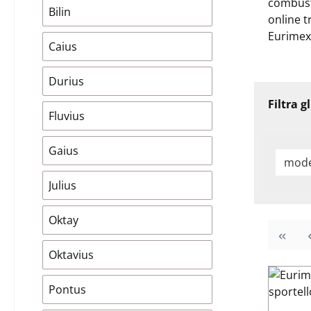
combusti
Bilin
online t
Eurimex
Caius
Durius
Filtra g
Fluvius
Gaius
mode
Julius
Oktay
Oktavius
Pontus