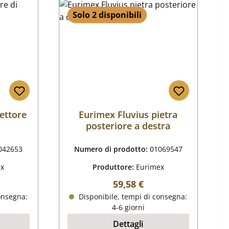
Solo 2 disponibili
ettore
Eurimex Fluvius pietra
posteriore a destra
042653
Numero di prodotto:
01069547
ex
Produttore:
Eurimex
male:
Prezzo normale:
59,58 €
onsegna:
Disponibile, tempi di consegna:
4-6 giorni
Dettagli