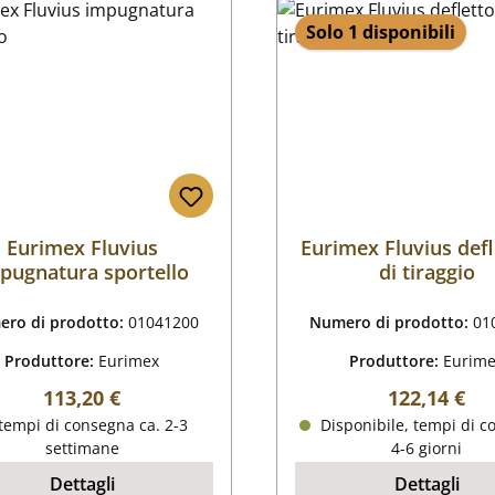
Solo 1 disponibili
Eurimex Fluvius
Eurimex Fluvius defl
pugnatura sportello
di tiraggio
ro di prodotto:
01041200
Numero di prodotto:
01
Produttore:
Eurimex
Produttore:
Eurim
Prezzo normale:
Prezzo nor
113,20 €
122,14 €
tempi di consegna ca. 2-3
Disponibile, tempi di c
settimane
4-6 giorni
Dettagli
Dettagli