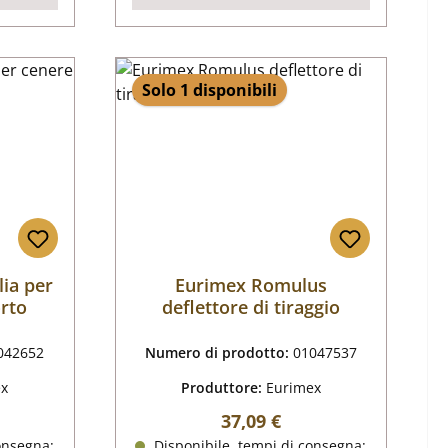
Solo 1 disponibili
lia per
Eurimex Romulus
rto
deflettore di tiraggio
042652
Numero di prodotto:
01047537
ex
Produttore:
Eurimex
male:
Prezzo normale:
37,09 €
onsegna:
Disponibile, tempi di consegna: