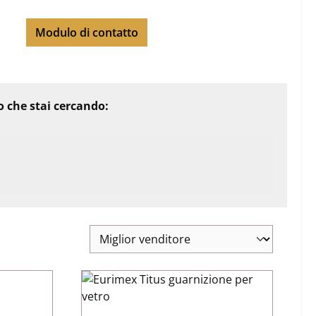
Modulo di contatto
io che stai cercando: