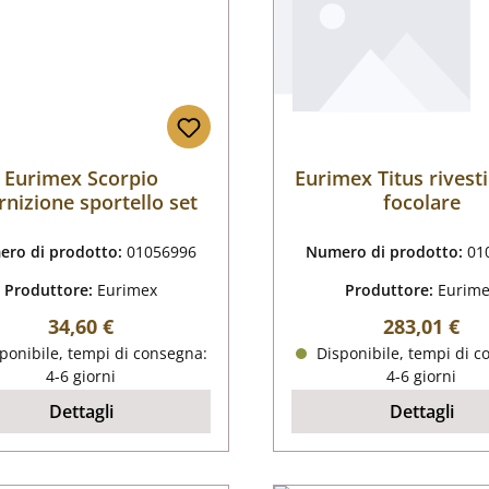
Eurimex Scorpio
Eurimex Titus rives
rnizione sportello set
focolare
ro di prodotto:
01056996
Numero di prodotto:
01
Produttore:
Eurimex
Produttore:
Eurim
Prezzo normale:
Prezzo nor
34,60 €
283,01 €
ponibile, tempi di consegna:
Disponibile, tempi di c
4-6 giorni
4-6 giorni
Dettagli
Dettagli