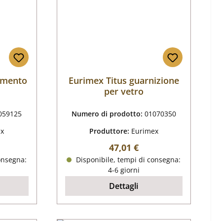
timento
Eurimex Titus guarnizione
per vetro
059125
Numero di prodotto:
01070350
ex
Produttore:
Eurimex
male:
Prezzo normale:
47,01 €
onsegna:
Disponibile, tempi di consegna:
4-6 giorni
Dettagli