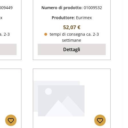
009449
Numero di prodotto:
01009532
ex
Produttore:
Eurimex
male:
Prezzo normale:
52,07 €
. 2-3
tempi di consegna ca. 2-3
settimane
Dettagli