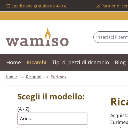
Spedizione gratuita da 449 €
Partner di ser
ssa al contenuto principale
Salta alla ricerca
Passa alla navigazione principale
Home
Ricambi
Tipi di pezzi di ricambio
Blog
Home
Ricambi
Eurimex
Scegli il modello:
Ric
(A - Z)
Acquista
Aries
Eurimex 