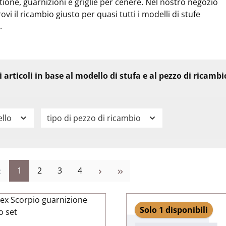
one, guarnizioni e griglie per cenere. Nel nostro negozio
rovi il ricambio giusto per quasi tutti i modelli di stufe
.
li articoli in base al modello di stufa e al pezzo di ricamb
llo
tipo di pezzo di ricambio
Pagina
Pagina
Pagina
Pagina
1
2
3
4
Solo 1 disponibili