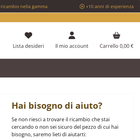
i ricambio nella gamma
+10 anni di esperienza
Hai 0 articoli nella lista dei desideri
Lista desideri
Il mio account
Carrello
0,00 €
Hai bisogno di aiuto?
Se non riesci a trovare il ricambio che stai
cercando o non sei sicuro del pezzo di cui hai
bisogno, saremo lieti di aiutarti: