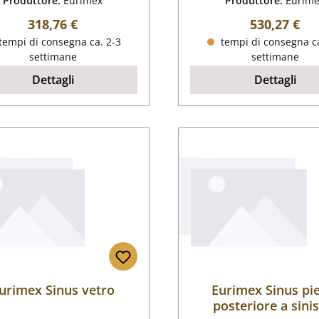
Produttore:
Eurimex
Produttore:
Eurim
Prezzo normale:
Prezzo nor
318,76 €
530,27 €
tempi di consegna ca. 2-3
tempi di consegna ca
settimane
settimane
Dettagli
Dettagli
urimex Sinus vetro
Eurimex Sinus pi
posteriore a sini