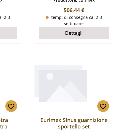
ex
Produttore:
Eurimex
male:
Prezzo normale:
506,44 €
. 2-3
tempi di consegna ca. 2-3
settimane
Dettagli
etra
Eurimex Sinus guarnizione
stra
sportello set