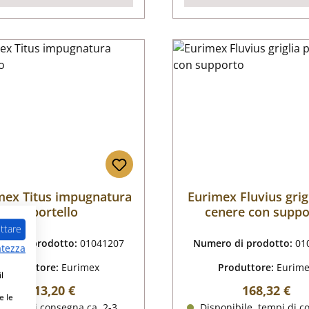
mex Titus impugnatura
Eurimex Fluvius grig
sportello
cenere con suppo
ttare
ro di prodotto:
01041207
Numero di prodotto:
01
atezza
Produttore:
Eurimex
Produttore:
Eurim
l
Prezzo normale:
Prezzo nor
113,20 €
168,32 €
e le
tempi di consegna ca. 2-3
Disponibile, tempi di c