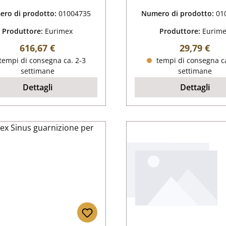
ro di prodotto:
01004735
Numero di prodotto:
01
Produttore:
Eurimex
Produttore:
Eurim
Prezzo normale:
Prezzo nor
616,67 €
29,79 €
tempi di consegna ca. 2-3
tempi di consegna ca
settimane
settimane
Dettagli
Dettagli