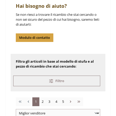
Hai bisogno di aiuto?
Se non riesci a trovare il ricambio che stai cercando o
non sei sicuro del pezzo di cui hai bisogno, saremo lieti
di aiutarti:
Modulo di contatto
Filtra gli articoli in base al modello di stufa e al
pezzo di ricambio che stai cercando:
Filtro
Pagina
Pagina
Pagina
Pagina
Pagina
1
2
3
4
5