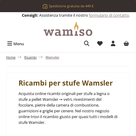
Passa al contenuto principale
Spedizione gratuita da 449 €
Consigli:
Assistenza tramite il nostro
formulario di contatto
.
Hai 0 articoli nell
Menu
Home
Ricambi
Wamsler
Ricambi per stufe Wamsler
Acquista online ricambi originali per stufe a legna o
stufe a pellet Wamsler ➙ vetri, rivestimenti del
focolare, pietre della camera di combustione,
guarnizioni e griglie per cenere. Nel nostro negozio
online trovi il ricambio giusto per quasi tutti i modelli di
stufe Wamsler.