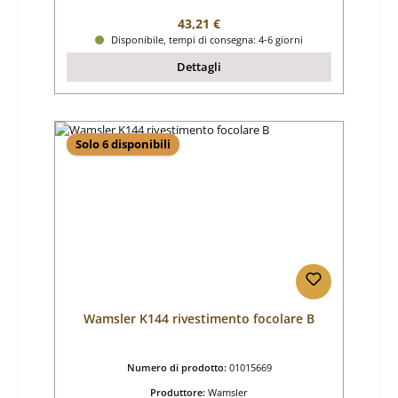
Prezzo normale:
43,21 €
Disponibile, tempi di consegna: 4-6 giorni
Dettagli
Solo 6 disponibili
Wamsler K144 rivestimento focolare B
Numero di prodotto:
01015669
Produttore:
Wamsler