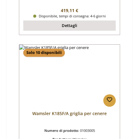
Prezzo normale:
419,11 €
Disponibile, tempi di consegna: 4-6 giorni
Dettagli
Solo 10 disponibili
Wamsler K185F/A griglia per cenere
Numero di prodotto:
01003005