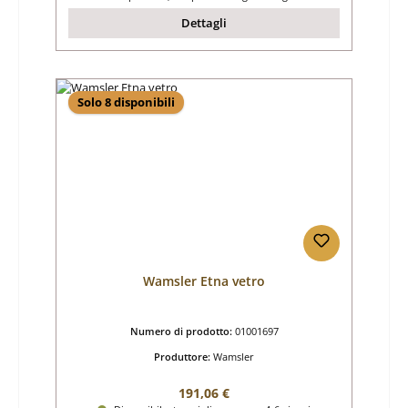
Dettagli
Solo 8 disponibili
Wamsler Etna vetro
Numero di prodotto:
01001697
Produttore:
Wamsler
Prezzo normale:
191,06 €