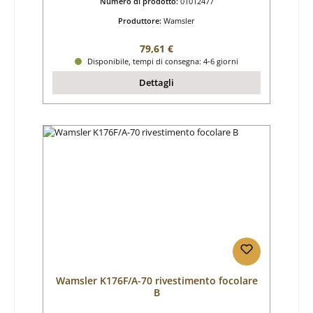
Numero di prodotto:
01012477
Produttore:
Wamsler
Prezzo normale:
79,61 €
Disponibile, tempi di consegna: 4-6 giorni
Dettagli
Wamsler K176F/A-70 rivestimento focolare
B