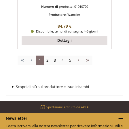
Numero di prodotto:
01010720
Produttore:
Wamsler
Prezzo normale:
84,79 €
Disponibile, tempi di consegna: 4-6 giorni
Dettagli
Pagina
Pagina
Pagina
Pagina
Pagina
1
2
3
4
5
Scopri di più sul produttore e i suoi ricambi
Spedizione gratuita da 449 €
Newsletter
Basta iscriversi alla nostra newsletter per ricevere informazioni utili e