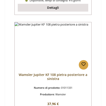
Disponibile, tempi di consegna: 4-6 giorni
Dettagli
Wamsler Jupiter KF 108 pietra posteriore a
sinistra
Numero di prodotto:
01011331
Produttore:
Wamsler
Prezzo normale:
37,96 €