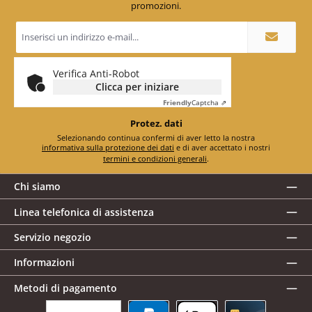
promozioni.
Indirizzo
e-
mail
*
Verifica Anti-Robot
Clicca per iniziare
Friendly
Captcha ⇗
Protez. dati
Selezionando continua confermi di aver letto la nostra
informativa sulla protezione dei dati
e di aver accettato i nostri
termini e condizioni generali
.
Chi siamo
Linea telefonica di assistenza
Servizio negozio
Informazioni
Metodi di pagamento