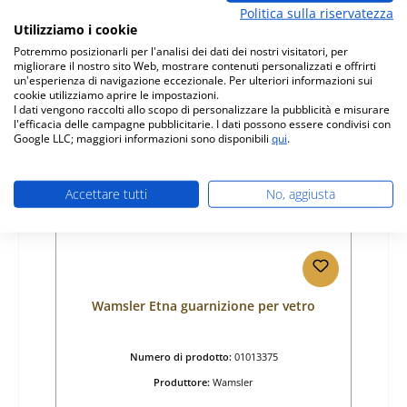
Prezzo normale:
37,96 €
Politica sulla riservatezza
Disponibile, tempi di consegna: 4-6 giorni
Utilizziamo i cookie
Dettagli
Potremmo posizionarli per l'analisi dei dati dei nostri visitatori, per
migliorare il nostro sito Web, mostrare contenuti personalizzati e offrirti
un'esperienza di navigazione eccezionale. Per ulteriori informazioni sui
cookie utilizziamo aprire le impostazioni.
I dati vengono raccolti allo scopo di personalizzare la pubblicità e misurare
l'efficacia delle campagne pubblicitarie. I dati possono essere condivisi con
Google LLC; maggiori informazioni sono disponibili
qui
.
Accettare tutti
No, aggiusta
Wamsler Etna guarnizione per vetro
Numero di prodotto:
01013375
Produttore:
Wamsler