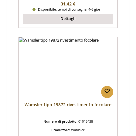
Prezzo normale:
31,42 €
Disponibile, tempi di consegna: 4-6 giorni
Dettagli
Wamsler tipo 19872 rivestimento focolare
Numero di prodotto:
01015438
Produttore:
Wamsler