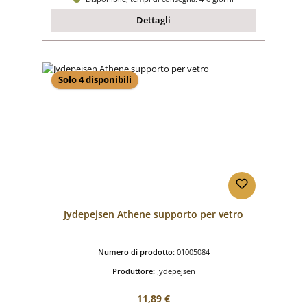
Dettagli
Solo 4 disponibili
Jydepejsen Athene supporto per vetro
Numero di prodotto:
01005084
Produttore:
Jydepejsen
Prezzo normale:
11,89 €