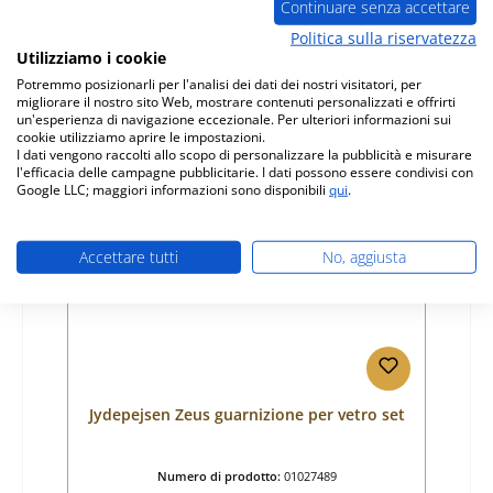
Continuare senza accettare
Produttore:
Jydepejsen
Politica sulla riservatezza
Prezzo normale:
58,04 €
Utilizziamo i cookie
Disponibile, tempi di consegna: 4-6 giorni
Potremmo posizionarli per l'analisi dei dati dei nostri visitatori, per
migliorare il nostro sito Web, mostrare contenuti personalizzati e offrirti
Dettagli
un'esperienza di navigazione eccezionale. Per ulteriori informazioni sui
cookie utilizziamo aprire le impostazioni.
I dati vengono raccolti allo scopo di personalizzare la pubblicità e misurare
l'efficacia delle campagne pubblicitarie. I dati possono essere condivisi con
Google LLC; maggiori informazioni sono disponibili
qui
.
Solo 9 disponibili
Accettare tutti
No, aggiusta
Jydepejsen Zeus guarnizione per vetro set
Numero di prodotto:
01027489