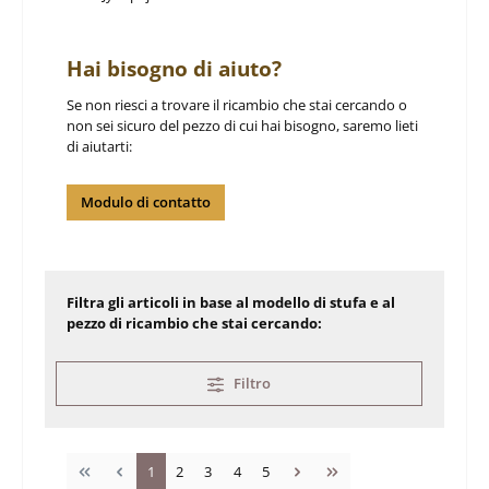
Hai bisogno di aiuto?
Se non riesci a trovare il ricambio che stai cercando o
non sei sicuro del pezzo di cui hai bisogno, saremo lieti
di aiutarti:
Modulo di contatto
Filtra gli articoli in base al modello di stufa e al
pezzo di ricambio che stai cercando:
Filtro
Pagina
Pagina
Pagina
Pagina
Pagina
1
2
3
4
5