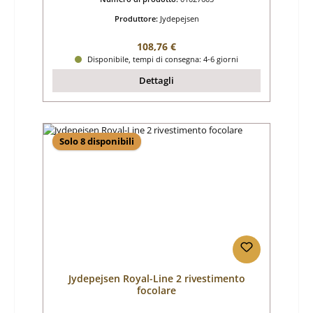
Produttore:
Jydepejsen
Prezzo normale:
108,76 €
Disponibile, tempi di consegna: 4-6 giorni
Dettagli
Solo 8 disponibili
Jydepejsen Royal-Line 2 rivestimento
focolare