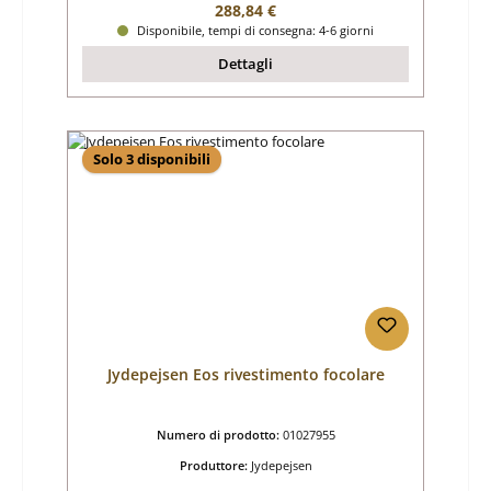
Prezzo normale:
288,84 €
Disponibile, tempi di consegna: 4-6 giorni
Dettagli
Solo 3 disponibili
Jydepejsen Eos rivestimento focolare
Numero di prodotto:
01027955
Produttore:
Jydepejsen