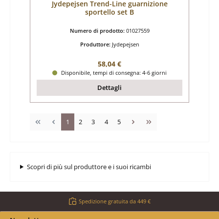
Jydepejsen Trend-Line guarnizione
sportello set B
Numero di prodotto:
01027559
Produttore:
Jydepejsen
Prezzo normale:
58,04 €
Disponibile, tempi di consegna: 4-6 giorni
Dettagli
Pagina
Pagina
Pagina
Pagina
Pagina
1
2
3
4
5
Scopri di più sul produttore e i suoi ricambi
Spedizione gratuita da 449 €