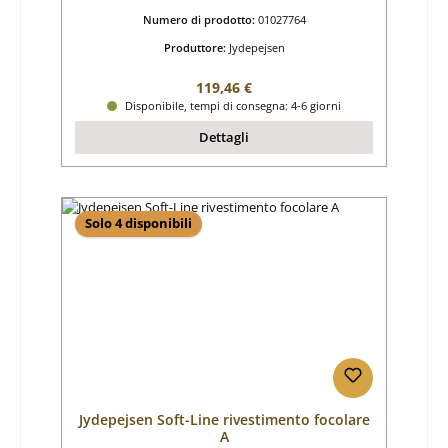
Numero di prodotto:
01027764
Produttore:
Jydepejsen
Prezzo normale:
119,46 €
Disponibile, tempi di consegna: 4-6 giorni
Dettagli
Solo 4 disponibili
Jydepejsen Soft-Line rivestimento focolare
A