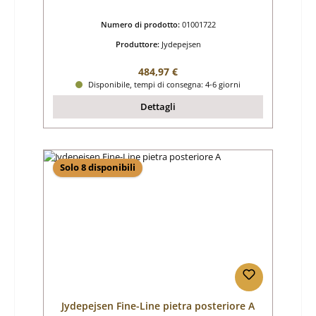
Numero di prodotto:
01001722
Produttore:
Jydepejsen
Prezzo normale:
484,97 €
Disponibile, tempi di consegna: 4-6 giorni
Dettagli
Solo 8 disponibili
Jydepejsen Fine-Line pietra posteriore A