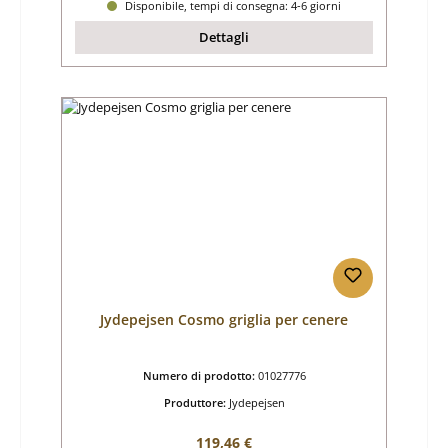
Disponibile, tempi di consegna: 4-6 giorni
Dettagli
Jydepejsen Cosmo griglia per cenere
Numero di prodotto:
01027776
Produttore:
Jydepejsen
Prezzo normale:
119,46 €