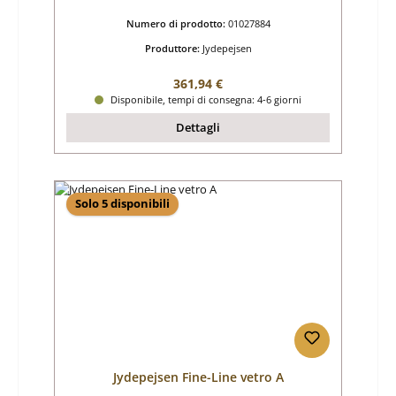
Numero di prodotto:
01027884
Produttore:
Jydepejsen
Prezzo normale:
361,94 €
Disponibile, tempi di consegna: 4-6 giorni
Dettagli
Solo 5 disponibili
Jydepejsen Fine-Line vetro A