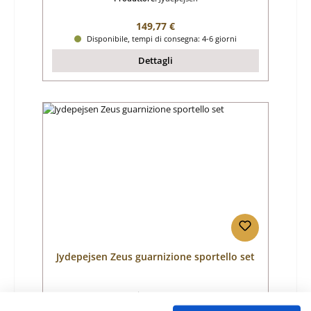
Prezzo normale:
149,77 €
Disponibile, tempi di consegna: 4-6 giorni
Dettagli
Jydepejsen Zeus guarnizione sportello set
Numero di prodotto:
01027549