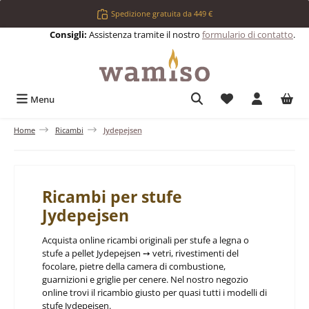
Passa al contenuto principale
Spedizione gratuita da 449 €
Consigli:
Assistenza tramite il nostro
formulario di contatto
.
Hai 0 articoli nell
Menu
Home
Ricambi
Jydepejsen
Ricambi per stufe
Jydepejsen
Acquista online ricambi originali per stufe a legna o
stufe a pellet Jydepejsen ➙ vetri, rivestimenti del
focolare, pietre della camera di combustione,
guarnizioni e griglie per cenere. Nel nostro negozio
online trovi il ricambio giusto per quasi tutti i modelli di
stufe Jydepejsen.