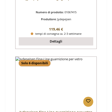
Numero di prodotto:
01067415
Produttore:
Jydepejsen
Prezzo normale:
119,46 €
tempi di consegna ca. 2-3 settimane
Dettagli
Solo 6 disponibili