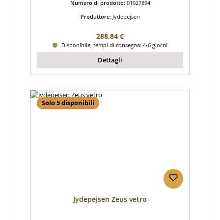
Numero di prodotto:
01027894
Produttore:
Jydepejsen
Prezzo normale:
288,84 €
Disponibile, tempi di consegna: 4-6 giorni
Dettagli
Solo 5 disponibili
Jydepejsen Zeus vetro