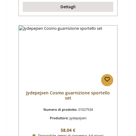
Dettagli
Jydepejsen Cosmo guarnizione sportello
set
Numero di prodotto:
01027534
Produttore:
Jydepejsen
Prezzo normale:
58,04 €
Disponibile, tempi di consegna: 4-6 giorni