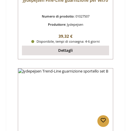
Jydepejsen Fine-Line guarnizione per vetro
Numero di prodotto:
01027507
Produttore:
Jydepejsen
Prezzo normale:
39,32 €
Disponibile, tempi di consegna: 4-6 giorni
Dettagli