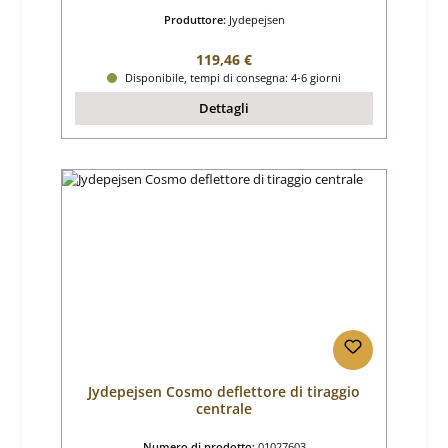
Produttore:
Jydepejsen
Prezzo normale:
119,46 €
Disponibile, tempi di consegna: 4-6 giorni
Dettagli
Jydepejsen Cosmo deflettore di tiraggio
centrale
Numero di prodotto:
01027603