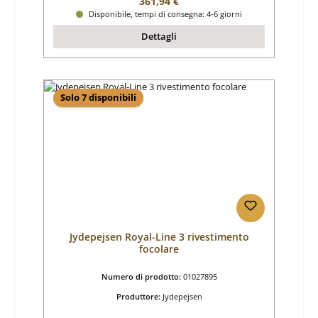
Prezzo normale:
361,94 €
Disponibile, tempi di consegna: 4-6 giorni
Dettagli
Solo 7 disponibili
Jydepejsen Royal-Line 3 rivestimento
focolare
Numero di prodotto:
01027895
Produttore:
Jydepejsen