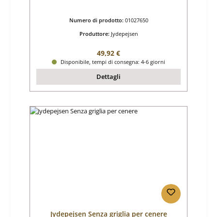
Numero di prodotto:
01027650
Produttore:
Jydepejsen
Prezzo normale:
49,92 €
Disponibile, tempi di consegna: 4-6 giorni
Dettagli
Jydepejsen Senza griglia per cenere