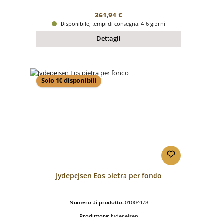
Prezzo normale:
361,94 €
Disponibile, tempi di consegna: 4-6 giorni
Dettagli
Solo 10 disponibili
Jydepejsen Eos pietra per fondo
Numero di prodotto:
01004478
Produttore:
Jydepejsen