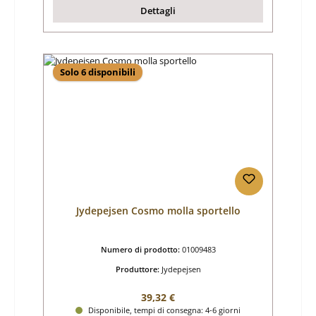
Dettagli
Solo 6 disponibili
Jydepejsen Cosmo molla sportello
Numero di prodotto:
01009483
Produttore:
Jydepejsen
Prezzo normale:
39,32 €
Disponibile, tempi di consegna: 4-6 giorni