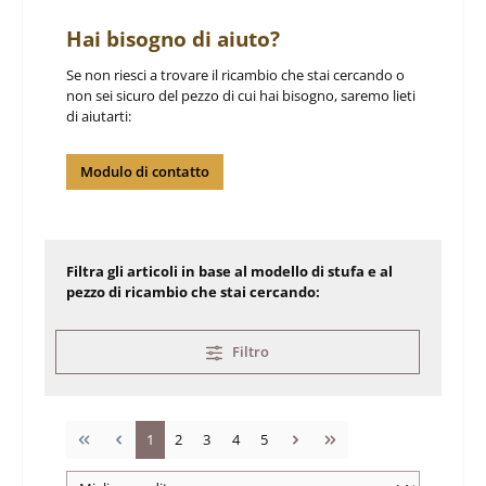
Hai bisogno di aiuto?
Se non riesci a trovare il ricambio che stai cercando o
non sei sicuro del pezzo di cui hai bisogno, saremo lieti
di aiutarti:
Modulo di contatto
Filtra gli articoli in base al modello di stufa e al
pezzo di ricambio che stai cercando:
Filtro
Pagina
Pagina
Pagina
Pagina
Pagina
1
2
3
4
5