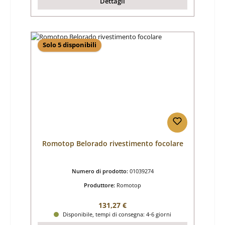
Dettagli
Solo 5 disponibili
Romotop Belorado rivestimento focolare
Numero di prodotto:
01039274
Produttore:
Romotop
Prezzo normale:
131,27 €
Disponibile, tempi di consegna: 4-6 giorni