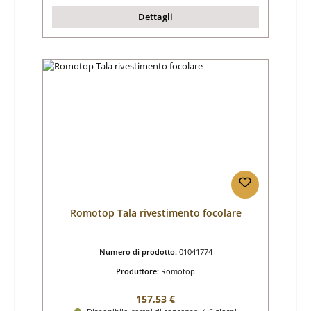
Dettagli
Romotop Tala rivestimento focolare
Numero di prodotto:
01041774
Produttore:
Romotop
Prezzo normale:
157,53 €