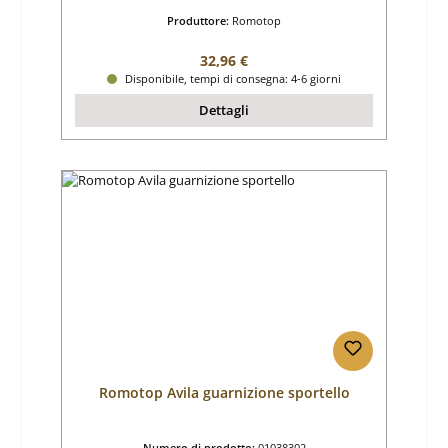
Produttore:
Romotop
Prezzo normale:
32,96 €
Disponibile, tempi di consegna: 4-6 giorni
Dettagli
Romotop Avila guarnizione sportello
Numero di prodotto:
01038302