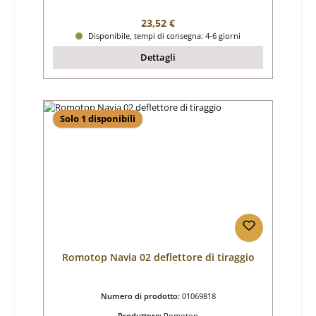
Prezzo normale:
23,52 €
Disponibile, tempi di consegna: 4-6 giorni
Dettagli
Solo 1 disponibili
Romotop Navia 02 deflettore di tiraggio
Numero di prodotto:
01069818
Produttore:
Romotop