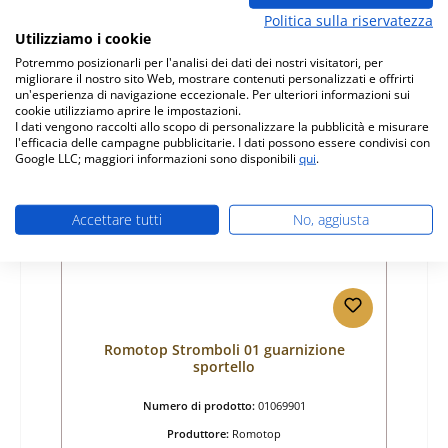
Prezzo normale:
31,85 €
Politica sulla riservatezza
Disponibile, tempi di consegna: 4-6 giorni
Utilizziamo i cookie
Potremmo posizionarli per l'analisi dei dati dei nostri visitatori, per
Dettagli
migliorare il nostro sito Web, mostrare contenuti personalizzati e offrirti
un'esperienza di navigazione eccezionale. Per ulteriori informazioni sui
cookie utilizziamo aprire le impostazioni.
I dati vengono raccolti allo scopo di personalizzare la pubblicità e misurare
l'efficacia delle campagne pubblicitarie. I dati possono essere condivisi con
Google LLC; maggiori informazioni sono disponibili
qui
.
Accettare tutti
No, aggiusta
Romotop Stromboli 01 guarnizione
sportello
Numero di prodotto:
01069901
Produttore:
Romotop