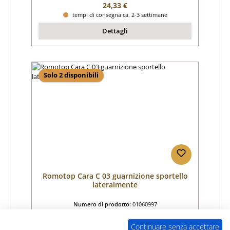
Prezzo normale:
24,33 €
tempi di consegna ca. 2-3 settimane
Dettagli
Solo 2 disponibili
Romotop Cara C 03 guarnizione sportello
lateralmente
Numero di prodotto:
01060997
Produttore:
Romotop
Continuare senza accettare