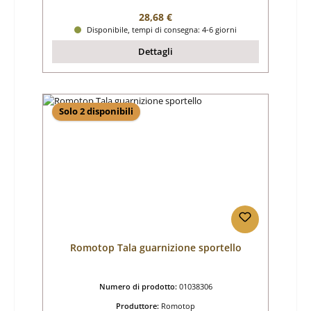
Prezzo normale:
28,68 €
Disponibile, tempi di consegna: 4-6 giorni
Dettagli
Solo 2 disponibili
Romotop Tala guarnizione sportello
Numero di prodotto:
01038306
Produttore:
Romotop