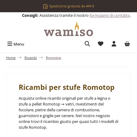
Passa al contenuto principale
Spedizione gratuita da 449 €
Consigli:
Assistenza tramite il nostro
formulario di contatto
.
Hai 0 articoli nell
Menu
Home
Ricambi
Romotop
Ricambi per stufe Romotop
Acquista online ricambi originali per stufe a legna o
stufe a pellet Romotop ➙ vetri, rivestimenti del
focolare, pietre della camera di combustione,
guarnizioni e griglie per cenere. Nel nostro negozio
online trovi il ricambio giusto per quasi tutti i modelli di
stufe Romotop.