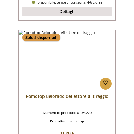
Disponibile, tempi di consegna: 4-6 giorni
Dettagli
Solo 5 disponibili
Romotop Belorado deflettore di tiraggio
Numero di prodotto:
01039220
Produttore:
Romotop
Prezzo normale:
31,28 €