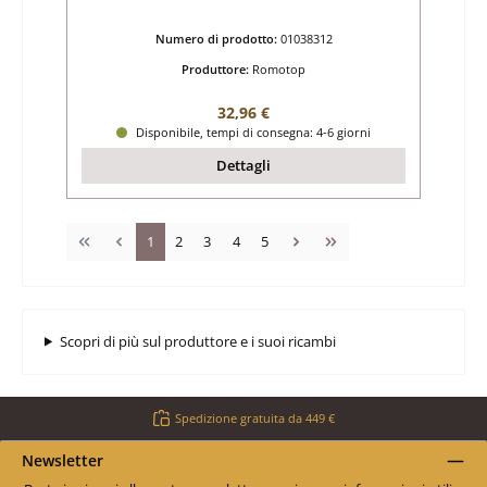
Numero di prodotto:
01038312
Produttore:
Romotop
Prezzo normale:
32,96 €
Disponibile, tempi di consegna: 4-6 giorni
Dettagli
Pagina
Pagina
Pagina
Pagina
Pagina
1
2
3
4
5
Scopri di più sul produttore e i suoi ricambi
Spedizione gratuita da 449 €
Newsletter