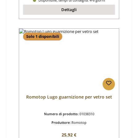
Disponibile, tempi di consegna: 4-6 giorni
Dettagli
Solo 1 disponibili
Romotop Lugo guarnizione per vetro set
Numero di prodotto:
01038310
Produttore:
Romotop
Prezzo normale:
25,92 €