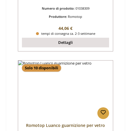
Numero di prodotto:
01038309
Produttore:
Romotop
Prezzo normale:
44,06 €
tempi di consegna ca. 2-3 settimane
Dettagli
Solo 10 disponibili
Romotop Luanco guarnizione per vetro