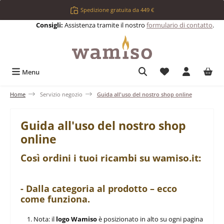
Passa al contenuto principale
Spedizione gratuita da 449 €
Consigli:
Assistenza tramite il nostro
formulario di contatto
.
Hai 0 articoli nell
Menu
Home
Servizio negozio
Guida all'uso del nostro shop online
Guida all'uso del nostro shop
online
Così ordini i tuoi ricambi su wamiso.it:
- Dalla categoria al prodotto – ecco
come funziona.
Nota: il
logo Wamiso
è posizionato in alto su ogni pagina