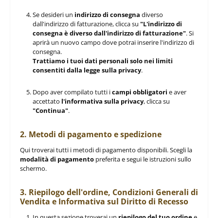
Se desideri un
indirizzo di consegna
diverso
dall'indirizzo di fatturazione, clicca su
"L'indirizzo di
consegna è diverso dall'indirizzo di fatturazione"
. Si
aprirà un nuovo campo dove potrai inserire l'indirizzo di
consegna.
Trattiamo i tuoi dati personali solo nei limiti
consentiti dalla legge sulla privacy
.
Dopo aver compilato tutti i
campi obbligatori
e aver
accettato
l'informativa sulla privacy
, clicca su
"Continua"
.
2. Metodi di pagamento e spedizione
Qui troverai tutti i metodi di pagamento disponibili. Scegli la
modalità di pagamento
preferita e segui le istruzioni sullo
schermo.
3. Riepilogo dell'ordine, Condizioni Generali di
Vendita e Informativa sul Diritto di Recesso
In questa sezione troverai un
riepilogo del tuo ordine
e