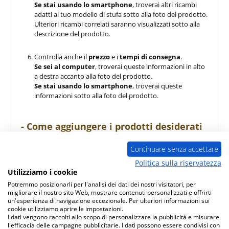
Se stai usando lo smartphone
, troverai altri ricambi
adatti al tuo modello di stufa sotto alla foto del prodotto.
Ulteriori ricambi correlati saranno visualizzati sotto alla
descrizione del prodotto.
Controlla anche il
prezzo
e i
tempi di consegna
.
Se sei al computer
, troverai queste informazioni in alto
a destra accanto alla foto del prodotto.
Se stai usando lo smartphone
, troverai queste
informazioni sotto alla foto del prodotto.
- Come aggiungere i prodotti desiderati
al carrello degli acquisti
Continuare senza accettare
Cliccando sul pulsante
"Nel carrello"
aggiungerai al
Politica sulla riservatezza
carrello il prodotto della pagina a cui ti trovi ed
Utilizziamo i cookie
eventualmente gli altri articoli correlati scelti.
Potremmo posizionarli per l'analisi dei dati dei nostri visitatori, per
migliorare il nostro sito Web, mostrare contenuti personalizzati e offrirti
Alla pagina del carrello potrai modificare il tuo ordine in
un'esperienza di navigazione eccezionale. Per ulteriori informazioni sui
cookie utilizziamo aprire le impostazioni.
qualsiasi momento:
I dati vengono raccolti allo scopo di personalizzare la pubblicità e misurare
l'efficacia delle campagne pubblicitarie. I dati possono essere condivisi con