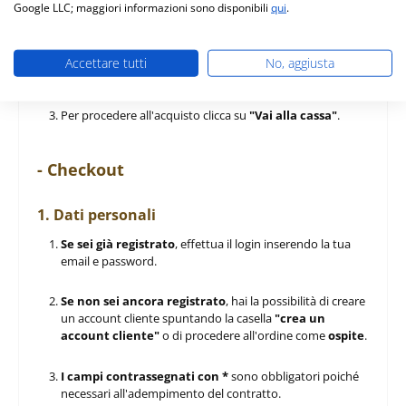
Per rimuovere un prodotto dal carrello clicca
Google LLC; maggiori informazioni sono disponibili
qui
.
sull'icona del cestino
.
Per modificare la quantità di un prodotto:
- Clicca su
"+"
per aumentare la quantità;
Accettare tutti
No, aggiusta
- Clicca su
"–"
per ridurla.
Per procedere all'acquisto clicca su
"Vai alla cassa"
.
- Checkout
1. Dati personali
Se sei già registrato
, effettua il login inserendo la tua
email e password.
Se non sei ancora registrato
, hai la possibilità di creare
un account cliente spuntando la casella
"crea un
account cliente"
o di procedere all'ordine come
ospite
.
I campi contrassegnati con *
sono obbligatori poiché
necessari all'adempimento del contratto.