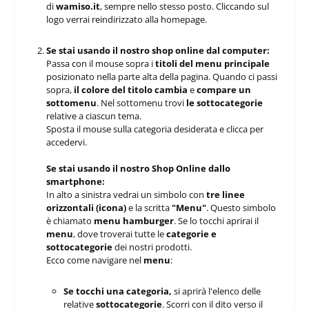
di
wamiso.it
, sempre nello stesso posto. Cliccando sul
logo verrai reindirizzato alla homepage.
Se stai usando il nostro shop online dal computer:
Passa con il mouse sopra i
titoli del menu principale
posizionato nella parte alta della pagina. Quando ci passi
sopra,
il colore del titolo cambia
e
compare un
sottomenu
. Nel sottomenu trovi
le sottocategorie
relative a ciascun tema.
Sposta il mouse sulla categoria desiderata e clicca per
accedervi.
Se stai usando il nostro Shop Online dallo
smartphone:
In alto a sinistra vedrai un simbolo con
tre linee
orizzontali (icona)
e la scritta
"Menu"
. Questo simbolo
è chiamato
menu hamburger
. Se lo tocchi aprirai il
menu
, dove troverai tutte le
categorie e
sottocategorie
dei nostri prodotti.
Ecco come navigare nel
menu
:
Se tocchi una categoria,
si aprirà l'elenco delle
relative
sottocategorie
. Scorri con il dito verso il