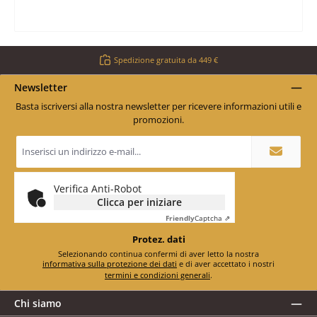
Spedizione gratuita da 449 €
Newsletter
Basta iscriversi alla nostra newsletter per ricevere informazioni utili e
promozioni.
Indirizzo
e-
mail
*
Verifica Anti-Robot
Clicca per iniziare
Friendly
Captcha ⇗
Protez. dati
Selezionando continua confermi di aver letto la nostra
informativa sulla protezione dei dati
e di aver accettato i nostri
termini e condizioni generali
.
Chi siamo