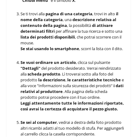
"Chiudi menu"
e il simbolo
X
.
Se ti trovi alla
pagina di una categoria
, trovi in alto
il
nome della categoria
, una
descrizione relativa al
contenuto della pagina
, la possibilità
di attivare
determinati filtri
per affinare la tua ricerca e sotto una
lista dei prodotti disponibili
, che potrai scorrere con il
mouse.
Se stai usando lo smartphone
, scorri la lista con il dito.
Se vuoi ordinare un articolo
, clicca sul pulsante
"Dettagli"
del prodotto desiderato. Verrai reindirizzato
alla
scheda prodotto
. Lì troverai sotto alla foto del
prodotto
la descrizione
,
le caratteristiche tecniche
e
alla voce "Informazioni sulla sicurezza dei prodotti"
i dati
relativi al produttore
. Alla pagina della scheda
prodotto potrai procedere con il tuo ordine.
Leggi attentamente tutte le informazioni riportate,
così avrai la certezza di acquistare il pezzo giusto.
Se sei al computer
, vedrai a destra della foto prodotto
altri ricambi adatti al tuo modello di stufa. Per aggiungerli
al carrello clicca la casella corrispondente.