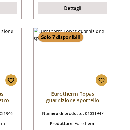
Dettagli
Solo 7 disponibili
as
Eurotherm Topas
etro
guarnizione sportello
031946
Numero di prodotto:
01031947
erm
Produttore:
Eurotherm