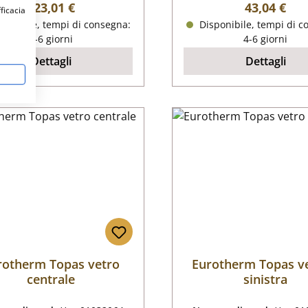
Prezzo normale:
Prezzo nor
123,01 €
43,04 €
fficacia
ponibile, tempi di consegna:
Disponibile, tempi di c
4-6 giorni
4-6 giorni
Dettagli
Dettagli
rotherm Topas vetro
Eurotherm Topas ve
centrale
sinistra