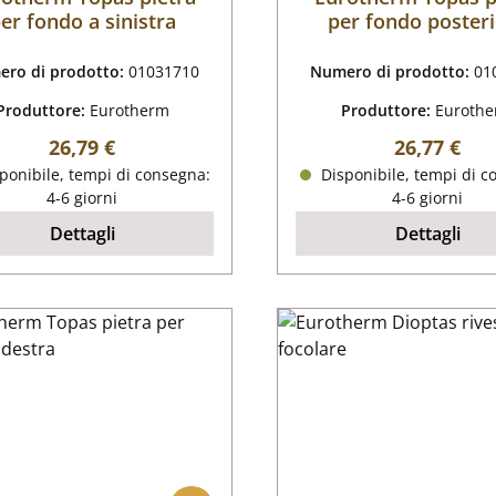
er fondo a sinistra
per fondo poster
ro di prodotto:
01031710
Numero di prodotto:
01
Produttore:
Eurotherm
Produttore:
Euroth
Prezzo normale:
Prezzo nor
26,79 €
26,77 €
ponibile, tempi di consegna:
Disponibile, tempi di c
4-6 giorni
4-6 giorni
Dettagli
Dettagli