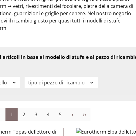
m ➙ vetri, rivestimenti del focolare, pietre della camera di
one, guarnizioni e griglie per cenere. Nel nostro negozio
rovi il ricambio giusto per quasi tutti i modelli di stufe
rm.
li articoli in base al modello di stufa e al pezzo di ricamb
llo
tipo di pezzo di ricambio
Pagina
Pagina
Pagina
Pagina
Pagina
1
2
3
4
5