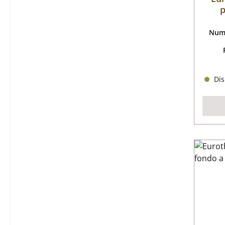
p
Nume
Dis