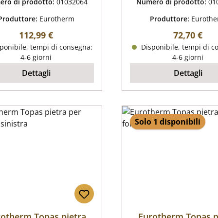
ro di prodotto:
01032064
Numero di prodotto:
01
Produttore:
Eurotherm
Produttore:
Euroth
Prezzo normale:
Prezzo nor
112,99 €
72,70 €
ponibile, tempi di consegna:
Disponibile, tempi di c
4-6 giorni
4-6 giorni
Dettagli
Dettagli
Solo 1 disponibili
otherm Topas pietra
Eurotherm Topas p