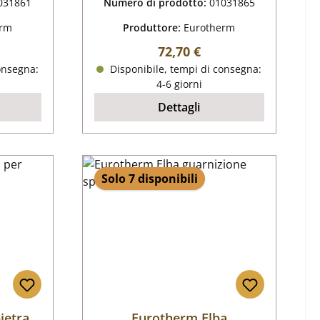
031861
Numero di prodotto:
01031865
erm
Produttore:
Eurotherm
male:
Prezzo normale:
72,70 €
onsegna:
Disponibile, tempi di consegna:
4-6 giorni
Dettagli
Solo 7 disponibili
ietra
Eurotherm Elba