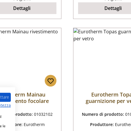
Dettagli
Dettagli
Eurotherm Mainau
Eurotherm Top
ttare
vestimento focolare
guarnizione per v
atezza
ro di prodotto:
01032102
Numero di prodotto:
01
l
Produttore:
Eurotherm
Produttore:
Euroth
e le