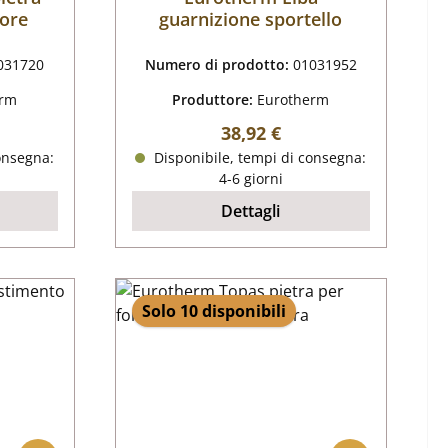
iore
guarnizione sportello
031720
Numero di prodotto:
01031952
erm
Produttore:
Eurotherm
male:
Prezzo normale:
38,92 €
onsegna:
Disponibile, tempi di consegna:
4-6 giorni
Dettagli
Solo 10 disponibili