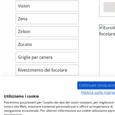
Vision
Zena
Zirkon
Zorano
Griglie per cenere
Rivestimento del focolare
Guarnizione per caminetto
Continuare senza acce
ri
Politica sulla riserv
Pietre singole
Utilizziamo i cookie
Nume
Potremmo posizionarli per l'analisi dei dati dei nostri visitatori, per migliorare i
nostro sito Web, mostrare contenuti personalizzati e offrirti un'esperienza di
Vetri
navigazione eccezionale. Per ulteriori informazioni sui cookie utilizziamo aprir
impostazioni.