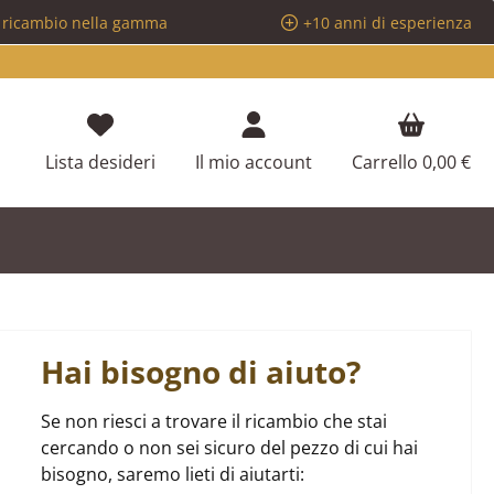
i ricambio nella gamma
+10 anni di esperienza
Hai 0 articoli nella lista dei desideri
Lista desideri
Il mio account
Carrello
0,00 €
Hai bisogno di aiuto?
Se non riesci a trovare il ricambio che stai
cercando o non sei sicuro del pezzo di cui hai
bisogno, saremo lieti di aiutarti: