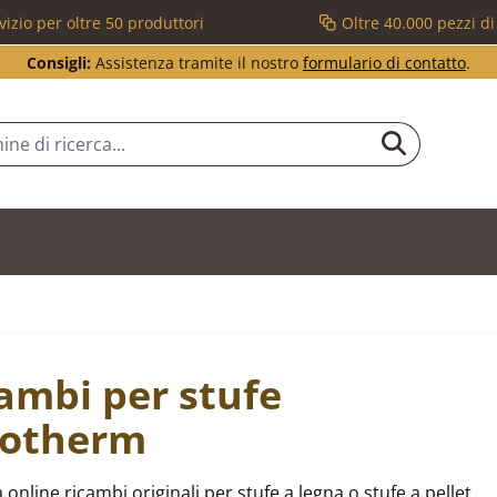
vizio per oltre 50 produttori
Oltre 40.000 pezzi d
Consigli:
Assistenza tramite il nostro
formulario di contatto
.
ambi per stufe
rotherm
 online ricambi originali per stufe a legna o stufe a pellet