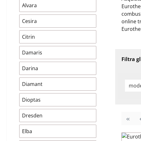
Alvara
Eurother
combusti
Cesira
online t
Eurothe
Citrin
Damaris
Filtra g
Darina
Diamant
mode
Dioptas
Dresden
Elba