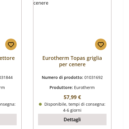
ettore
Eurotherm Topas griglia
per cenere
031844
Numero di prodotto:
01031692
erm
Produttore:
Eurotherm
male:
Prezzo normale:
57,99 €
onsegna:
Disponibile, tempi di consegna:
4-6 giorni
Dettagli