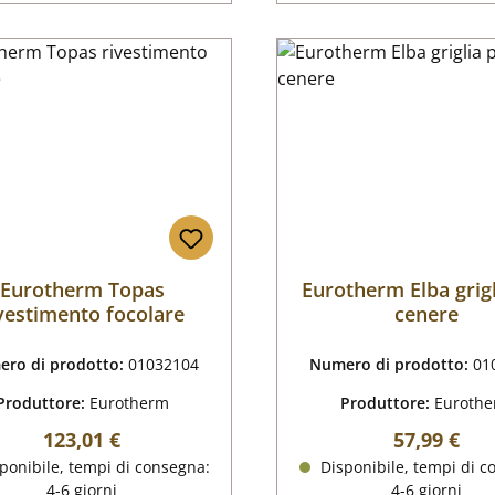
Eurotherm Topas
Eurotherm Elba grigl
vestimento focolare
cenere
ro di prodotto:
01032104
Numero di prodotto:
01
Produttore:
Eurotherm
Produttore:
Euroth
Prezzo normale:
Prezzo nor
123,01 €
57,99 €
ponibile, tempi di consegna:
Disponibile, tempi di c
4-6 giorni
4-6 giorni