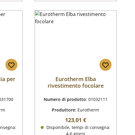
ia per
Eurotherm Elba
rivestimento focolare
031700
Numero di prodotto:
01032111
erm
Produttore:
Eurotherm
male:
Prezzo normale:
123,01 €
onsegna:
Disponibile, tempi di consegna:
4-6 giorni