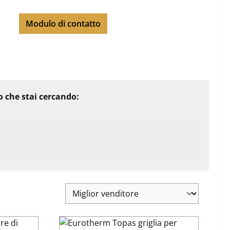
Modulo di contatto
io che stai cercando: