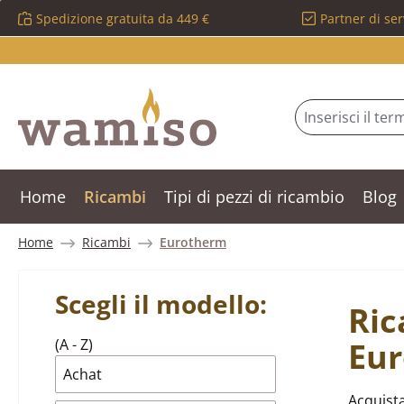
Spedizione gratuita da 449 €
Partner di ser
ssa al contenuto principale
Salta alla ricerca
Passa alla navigazione principale
Home
Ricambi
Tipi di pezzi di ricambio
Blog
Home
Ricambi
Eurotherm
Scegli il modello:
Ric
(A - Z)
Eu
Achat
Acquista