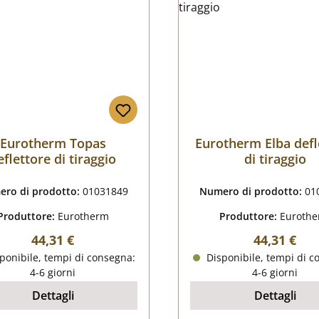
Eurotherm Topas
Eurotherm Elba defl
eflettore di tiraggio
di tiraggio
ro di prodotto:
01031849
Numero di prodotto:
01
Produttore:
Eurotherm
Produttore:
Euroth
Prezzo normale:
Prezzo nor
44,31 €
44,31 €
ponibile, tempi di consegna:
Disponibile, tempi di c
4-6 giorni
4-6 giorni
Dettagli
Dettagli