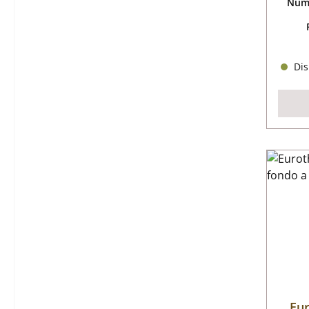
Nume
Dis
Eur