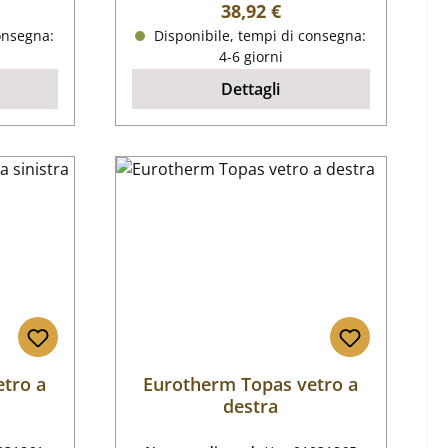
male:
Prezzo normale:
38,92 €
onsegna:
Disponibile, tempi di consegna:
4-6 giorni
Dettagli
tro a
Eurotherm Topas vetro a
destra