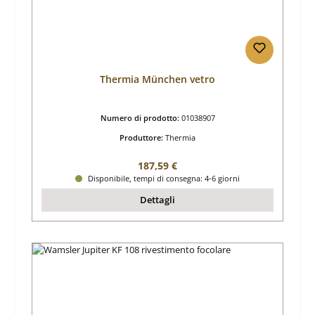
Thermia München vetro
Numero di prodotto:
01038907
Produttore:
Thermia
Prezzo normale:
187,59 €
Disponibile, tempi di consegna: 4-6 giorni
Dettagli