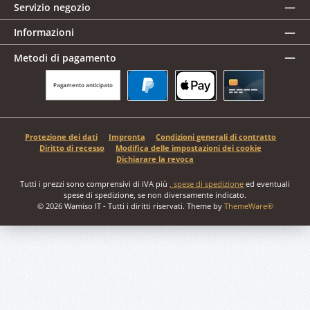
Servizio negozio
Informazioni
Metodi di pagamento
Pagamento anticipato
PayPal
Apple Pay
Carta di credito
Protezione dei dati
Impronta
Condizioni generali di contratto
Diritto di recesso
Modifica delle impostazioni dei cookie
Dichiarare la revoca
Tutti i prezzi sono comprensivi di IVA più
, spese di spedizione
ed eventuali
spese di spedizione, se non diversamente indicato.
© 2026 Wamiso IT - Tutti i diritti riservati. Theme by
ThemeWare®