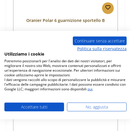
Oranier Polar 6 guarnizione sportello B
Numero di prodotto:
01018951
Continuare senza accettare
Produttore:
Oranier
Politica sulla riservatezza
Utilizziamo i cookie
Prezzo normale:
39,94 €
Potremmo posizionarli per l'analisi dei dati dei nostri visitatori, per
Disponibile, tempi di consegna: 4-6 giorni
migliorare il nostro sito Web, mostrare contenuti personalizzati e offrirti
un'esperienza di navigazione eccezionale. Per ulteriori informazioni sui
Dettagli
cookie utilizziamo aprire le impostazioni.
I dati vengono raccolti allo scopo di personalizzare la pubblicità e misurare
l'efficacia delle campagne pubblicitarie. I dati possono essere condivisi con
Google LLC; maggiori informazioni sono disponibili
qui
.
Solo 10 disponibili
Accettare tutti
No, aggiusta