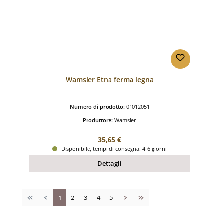
Wamsler Etna ferma legna
Numero di prodotto:
01012051
Produttore:
Wamsler
Prezzo normale:
35,65 €
Disponibile, tempi di consegna: 4-6 giorni
Dettagli
Pagina
Pagina
Pagina
Pagina
Pagina
1
2
3
4
5