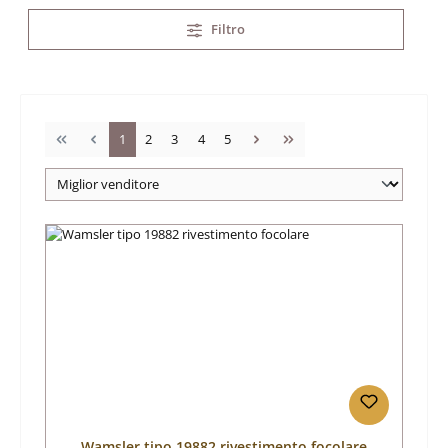
Filtro
Pagina
Pagina
Pagina
Pagina
Pagina
1
2
3
4
5
Wamsler tipo 19882 rivestimento focolare