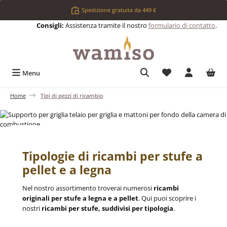
Passa al contenuto principale
Spedizione gratuita da 449 €
Consigli:
Assistenza tramite il nostro
formulario di contatto
.
Hai 0 articoli nell
Menu
Home
Tipi di pezzi di ricambio
Tipologie di ricambi per stufe a
pellet e a legna
Nel nostro assortimento troverai numerosi
ricambi
originali per stufe a legna e a pellet
. Qui puoi scoprire i
nostri
ricambi per stufe, suddivisi per tipologia
.