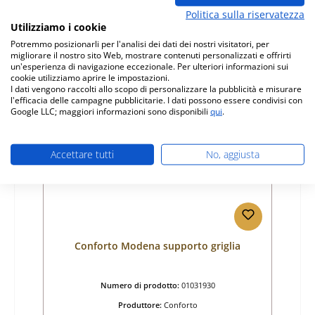
Prezzo normale:
44,69 €
Politica sulla riservatezza
Disponibile, tempi di consegna: 4-6 giorni
Utilizziamo i cookie
Potremmo posizionarli per l'analisi dei dati dei nostri visitatori, per
Dettagli
migliorare il nostro sito Web, mostrare contenuti personalizzati e offrirti
un'esperienza di navigazione eccezionale. Per ulteriori informazioni sui
cookie utilizziamo aprire le impostazioni.
I dati vengono raccolti allo scopo di personalizzare la pubblicità e misurare
l'efficacia delle campagne pubblicitarie. I dati possono essere condivisi con
Google LLC; maggiori informazioni sono disponibili
qui
.
Accettare tutti
No, aggiusta
Conforto Modena supporto griglia
Numero di prodotto:
01031930
Produttore:
Conforto