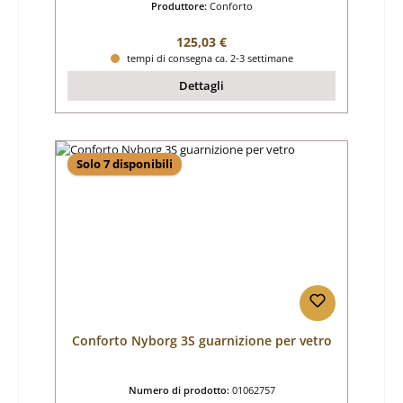
Produttore:
Conforto
Prezzo normale:
125,03 €
tempi di consegna ca. 2-3 settimane
Dettagli
Solo 7 disponibili
Conforto Nyborg 3S guarnizione per vetro
Numero di prodotto:
01062757