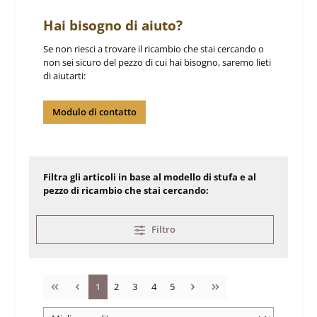
Hai bisogno di aiuto?
Se non riesci a trovare il ricambio che stai cercando o
non sei sicuro del pezzo di cui hai bisogno, saremo lieti
di aiutarti:
Modulo di contatto
Filtra gli articoli in base al modello di stufa e al
pezzo di ricambio che stai cercando:
Filtro
Pagina
Pagina
Pagina
Pagina
Pagina
1
2
3
4
5