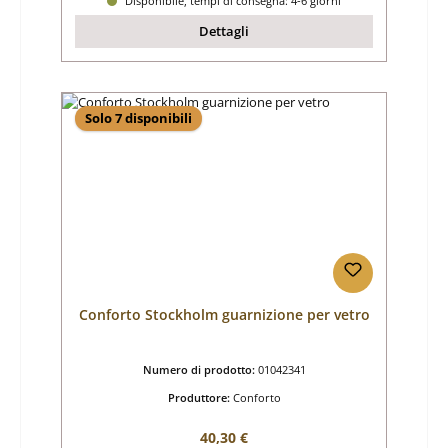
Disponibile, tempi di consegna: 4-6 giorni
Dettagli
Solo 7 disponibili
Conforto Stockholm guarnizione per vetro
Numero di prodotto:
01042341
Produttore:
Conforto
Prezzo normale:
40,30 €