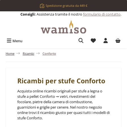
Passa al contenuto principale
Spedizione gratuita da 449 €
Consigli:
Assistenza tramite il nostro
formulario di contatto
.
Hai 0 articoli nell
Menu
Home
Ricambi
Conforto
Ricambi per stufe Conforto
Acquista online ricambi originali per stufe a legna o
stufe a pellet Conforto ➙ vetri, rivestimenti del
focolare, pietre della camera di combustione,
guarnizioni e griglie per cenere. Nel nostro negozio
online trovi il ricambio giusto per quasi tutti i modelli di
stufe Conforto.