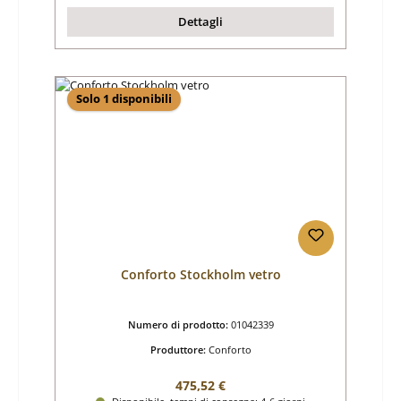
Dettagli
Solo 1 disponibili
Conforto Stockholm vetro
Numero di prodotto:
01042339
Produttore:
Conforto
Prezzo normale:
475,52 €