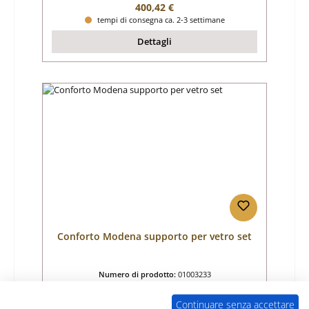
Prezzo normale:
400,42 €
tempi di consegna ca. 2-3 settimane
Dettagli
Conforto Modena supporto per vetro set
Numero di prodotto:
01003233
Produttore:
Conforto
Continuare senza accettare