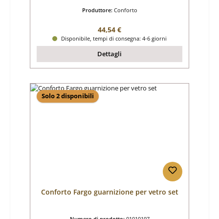
Produttore:
Conforto
Prezzo normale:
44,54 €
Disponibile, tempi di consegna: 4-6 giorni
Dettagli
Solo 2 disponibili
Conforto Fargo guarnizione per vetro set
Numero di prodotto:
01010197