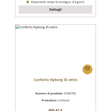
Disponibile, tempi di consegna: 4-6 giorni
Dettagli
Conforto Nyborg 3S vetro
Numero di prodotto:
01062756
Produttore:
Conforto
Prezzo normale:
400,42 €