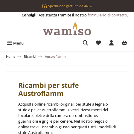
Passa al contenuto principale
Spedizione gratuita da 449 €
Consigli:
Assistenza tramite il nostro
formulario di contatto
.
Hai 0 articoli nell
Menu
Home
Ricambi
Austroflamm
Ricambi per stufe
Austroflamm
Acquista online ricambi originali per stufe a legna o
stufe a pellet Austroflamm ➙ vetri, rivestimenti del
focolare, pietre della camera di combustione,
guarnizioni e griglie per cenere. Nel nostro negozio
online trovi il ricambio giusto per quasi tutti i modelli di
stufe Austroflamm.