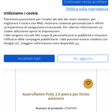
Continuare senza accettare
Produttore:
Austroflamm
Politica sulla riservatezza
Prezzo normale:
98,93 €
Utilizziamo i cookie
Disponibile, tempi di consegna: 4-6 giorni
Potremmo posizionarli per l'analisi dei dati dei nostri visitatori, per
migliorare il nostro sito Web, mostrare contenuti personalizzati e offrirti
Dettagli
un'esperienza di navigazione eccezionale. Per ulteriori informazioni sui
cookie utilizziamo aprire le impostazioni.
I dati vengono raccolti allo scopo di personalizzare la pubblicità e misurare
l'efficacia delle campagne pubblicitarie. I dati possono essere condivisi con
Google LLC; maggiori informazioni sono disponibili
qui
.
Solo 5 disponibili
Accettare tutti
No, aggiusta
Austroflamm Polly 2.0 pietra per fondo
anteriore
Numero di prodotto:
01047439