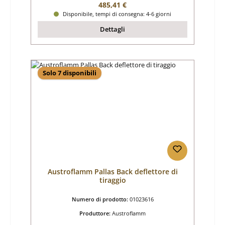
Prezzo normale:
485,41 €
Disponibile, tempi di consegna: 4-6 giorni
Dettagli
Solo 7 disponibili
Austroflamm Pallas Back deflettore di
tiraggio
Numero di prodotto:
01023616
Produttore:
Austroflamm