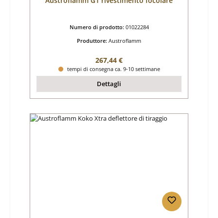
Austroflamm G1 rivestimento focolare
Numero di prodotto:
01022284
Produttore:
Austroflamm
Prezzo normale:
267,44 €
tempi di consegna ca. 9-10 settimane
Dettagli