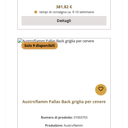
Prezzo normale:
381,82 €
tempi di consegna ca. 9-10 settimane
Dettagli
Solo 9 disponibili
Austroflamm Pallas Back griglia per cenere
Numero di prodotto:
01003753
Produttore:
Austroflamm