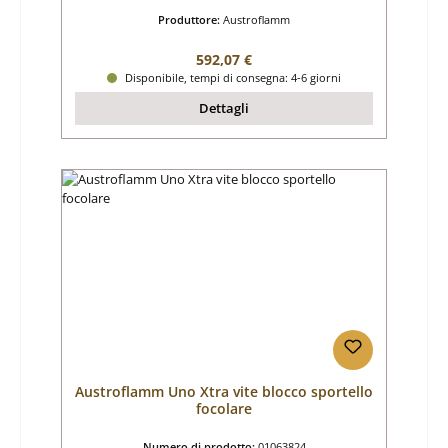
Produttore:
Austroflamm
Prezzo normale:
592,07 €
Disponibile, tempi di consegna: 4-6 giorni
Dettagli
Austroflamm Uno Xtra vite blocco sportello
focolare
Numero di prodotto:
01063824