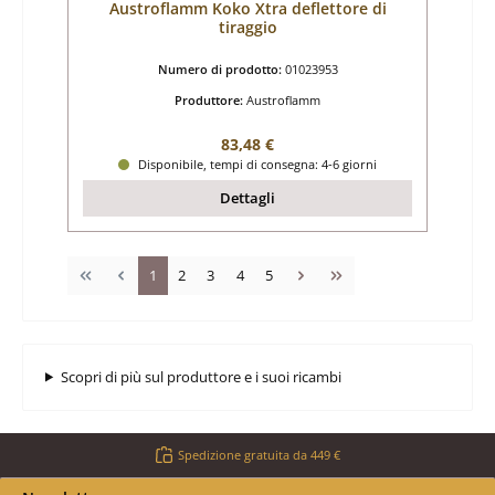
Austroflamm Koko Xtra deflettore di
tiraggio
Numero di prodotto:
01023953
Produttore:
Austroflamm
Prezzo normale:
83,48 €
Disponibile, tempi di consegna: 4-6 giorni
Dettagli
Pagina
Pagina
Pagina
Pagina
Pagina
1
2
3
4
5
Scopri di più sul produttore e i suoi ricambi
Spedizione gratuita da 449 €