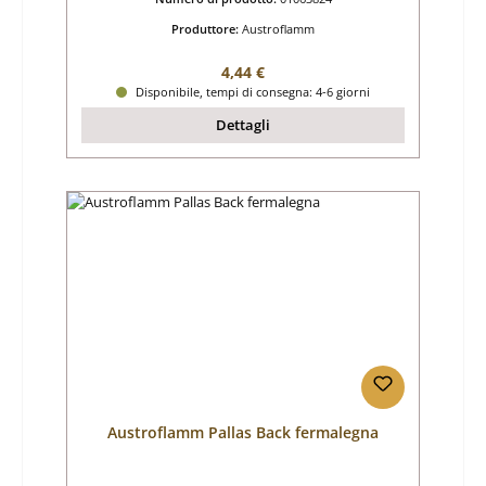
Produttore:
Austroflamm
Prezzo normale:
4,44 €
Disponibile, tempi di consegna: 4-6 giorni
Dettagli
Austroflamm Pallas Back fermalegna