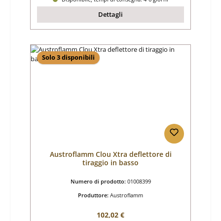
Dettagli
Solo 3 disponibili
Austroflamm Clou Xtra deflettore di
tiraggio in basso
Numero di prodotto:
01008399
Produttore:
Austroflamm
Prezzo normale:
102,02 €