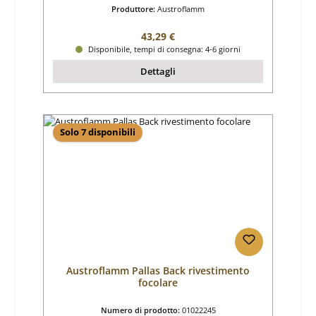
Produttore:
Austroflamm
Prezzo normale:
43,29 €
Disponibile, tempi di consegna: 4-6 giorni
Dettagli
Solo 7 disponibili
Austroflamm Pallas Back rivestimento
focolare
Numero di prodotto:
01022245