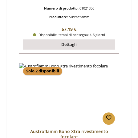
Numero di prodotto:
01021356
Produttore:
Austroflamm
Prezzo normale:
57,19 €
Disponibile, tempi di consegna: 4-6 giorni
Dettagli
Solo 2 disponibili
Austroflamm Bono Xtra rivestimento
focolare