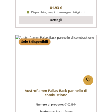
Prezzo normale:
81,93 €
Disponibile, tempi di consegna: 4-6 giorni
Dettagli
Solo 8 disponibili
Austroflamm Pallas Back pannello di
combustione
Numero di prodotto:
01021944
Produttore:
Austroflamm