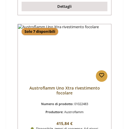
Dettagli
Solo 7 disponibili
Austroflamm Uno Xtra rivestimento
focolare
Numero di prodotto:
01022483
Produttore:
Austroflamm
Prezzo normale:
415,84 €
Disponibile, tempi di consegna: 4-6 giorni