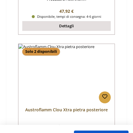
Prezzo normale:
47,92 €
Disponibile, tempi di consegna: 4-6 giorni
Dettagli
Solo 2 disponibili
Austroflamm Clou Xtra pietra posteriore
Numero di prodotto:
01008394