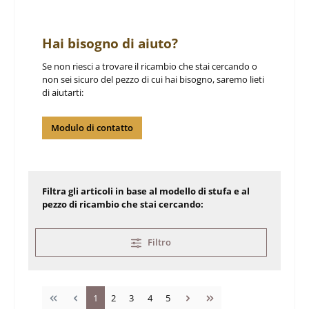
Hai bisogno di aiuto?
Se non riesci a trovare il ricambio che stai cercando o
non sei sicuro del pezzo di cui hai bisogno, saremo lieti
di aiutarti:
Modulo di contatto
Filtra gli articoli in base al modello di stufa e al
pezzo di ricambio che stai cercando:
Filtro
Pagina
Pagina
Pagina
Pagina
Pagina
1
2
3
4
5