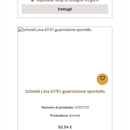
Disponibile, tempi di consegna: 4-6 giorni
Dettagli
Schmid Lina 67/51 guarnizione sportello
Numero di prodotto:
01037723
Produttore:
Schmid
Prezzo normale:
50,94 €