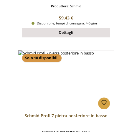
Produttore:
Schmid
Prezzo normale:
59,43 €
Disponibile, tempi di consegna: 4-6 giorni
Dettagli
Solo 10 disponibili
Schmid Profi 7 pietra posteriore in basso
Numero di prodotto:
01042907