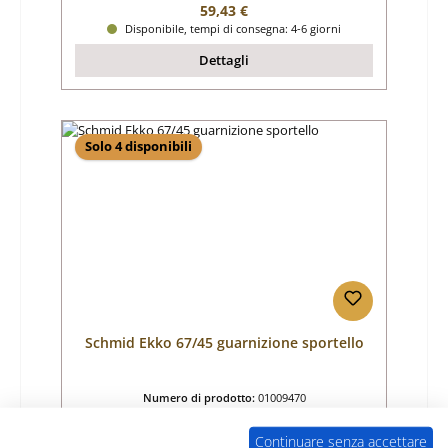
Prezzo normale:
59,43 €
Disponibile, tempi di consegna: 4-6 giorni
Dettagli
Solo 4 disponibili
Schmid Ekko 67/45 guarnizione sportello
Numero di prodotto:
01009470
Produttore:
Schmid
Continuare senza accettare