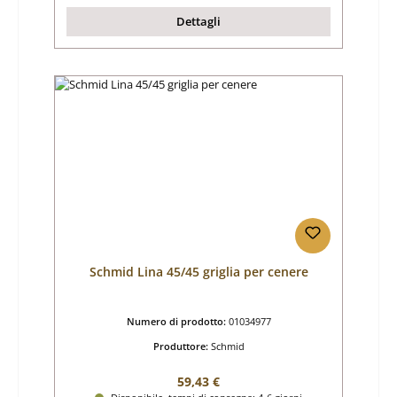
Dettagli
Schmid Lina 45/45 griglia per cenere
Numero di prodotto:
01034977
Produttore:
Schmid
Prezzo normale:
59,43 €