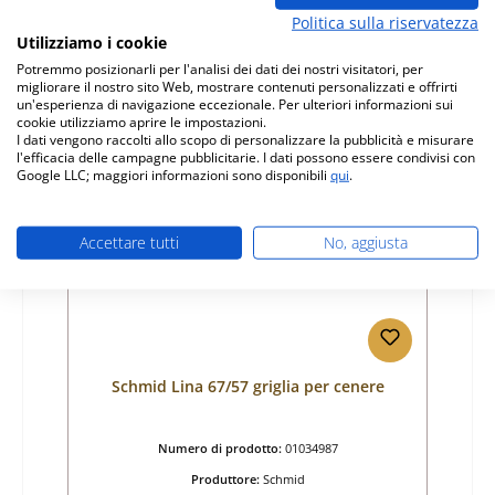
Prezzo normale:
74,04 €
Politica sulla riservatezza
Disponibile, tempi di consegna: 4-6 giorni
Utilizziamo i cookie
Potremmo posizionarli per l'analisi dei dati dei nostri visitatori, per
Dettagli
migliorare il nostro sito Web, mostrare contenuti personalizzati e offrirti
un'esperienza di navigazione eccezionale. Per ulteriori informazioni sui
cookie utilizziamo aprire le impostazioni.
I dati vengono raccolti allo scopo di personalizzare la pubblicità e misurare
l'efficacia delle campagne pubblicitarie. I dati possono essere condivisi con
Google LLC; maggiori informazioni sono disponibili
qui
.
Accettare tutti
No, aggiusta
Schmid Lina 67/57 griglia per cenere
Numero di prodotto:
01034987
Produttore:
Schmid