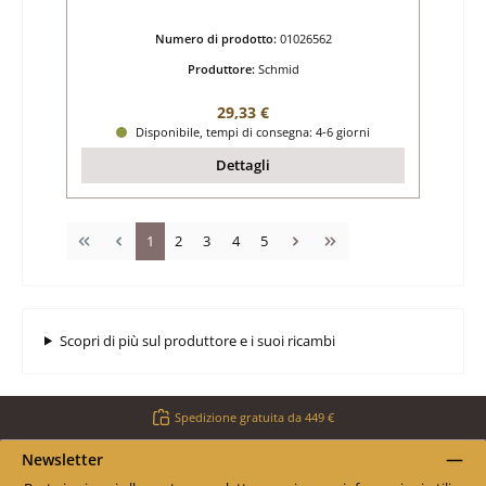
Numero di prodotto:
01026562
Produttore:
Schmid
Prezzo normale:
29,33 €
Disponibile, tempi di consegna: 4-6 giorni
Dettagli
Pagina
Pagina
Pagina
Pagina
Pagina
1
2
3
4
5
Scopri di più sul produttore e i suoi ricambi
Spedizione gratuita da 449 €
Newsletter