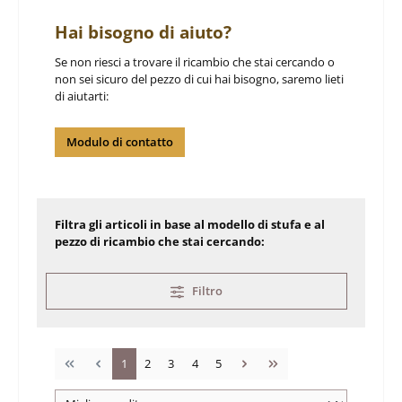
Hai bisogno di aiuto?
Se non riesci a trovare il ricambio che stai cercando o
non sei sicuro del pezzo di cui hai bisogno, saremo lieti
di aiutarti:
Modulo di contatto
Filtra gli articoli in base al modello di stufa e al
pezzo di ricambio che stai cercando:
Filtro
Pagina
Pagina
Pagina
Pagina
Pagina
1
2
3
4
5