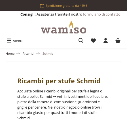
Passa al contenuto principale
Spedizione gratuita da 449 €
Consigli:
Assistenza tramite il nostro
formulario di contatto
.
Hai 0 articoli nell
Menu
Home
Ricambi
Schmid
Ricambi per stufe Schmid
Acquista online ricambi originali per stufe a legna o
stufe a pellet Schmid ➙ vetri, rivestimenti del focolare,
pietre della camera di combustione, guarnizioni e
griglie per cenere. Nel nostro negozio online trovi il
ricambio giusto per quasi tutti i modelli di stufe
Schmid.