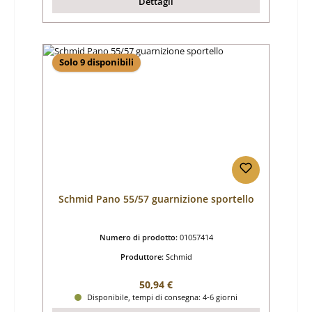
Dettagli
Solo 9 disponibili
Schmid Pano 55/57 guarnizione sportello
Numero di prodotto:
01057414
Produttore:
Schmid
Prezzo normale:
50,94 €
Disponibile, tempi di consegna: 4-6 giorni