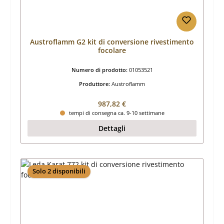
Austroflamm G2 kit di conversione rivestimento
focolare
Numero di prodotto:
01053521
Produttore:
Austroflamm
Prezzo normale:
987,82 €
tempi di consegna ca. 9-10 settimane
Dettagli
Solo 2 disponibili