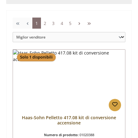
Pagina
Pagina
Pagina
Pagina
Pagina
1
2
3
4
5
Solo 1 disponibili
Haas-Sohn Pelletto 417.08 kit di conversione
accensione
Numero di prodotto:
01020388