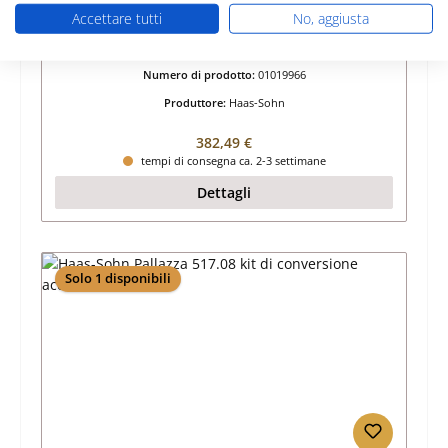
Accettare tutti
No, aggiusta
Haas-Sohn HSP 2.17 Premium II kit di
conversione accensione
Numero di prodotto:
01019966
Produttore:
Haas-Sohn
Prezzo normale:
382,49 €
tempi di consegna ca. 2-3 settimane
Dettagli
Solo 1 disponibili