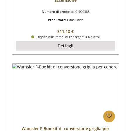
accensione
Numero di prodotto:
01020383
Produttore:
Haas-Sohn
Prezzo normale:
311,10 €
Disponibile, tempi di consegna: 4-6 giorni
Dettagli
Wamsler F-Box kit di conversione griglia per