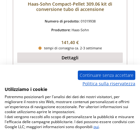
Haas-Sohn Compact-Pellet 309.06 kit di
conversione tubo di accensione
Numero di prodotto:
01019938
Produttore:
Haas-Sohn
Prezzo normale:
141,40 €
tempi di consegna ca. 2-3 settimane
Dettagli
Continuare senza accettare
Politica sulla riservatezza
Utilizziamo i cookie
Potremmo posizionarli per l'analisi dei dati dei nostri visitatori, per
migliorare il nostro sito Web, mostrare contenuti personalizzati e offrirti
un'esperienza di navigazione eccezionale. Per ulteriori informazioni sui
cookie utilizziamo aprire le impostazioni.
I dati vengono raccolti allo scopo di personalizzare la pubblicità e misurare
l'efficacia delle campagne pubblicitarie. I dati possono essere condivisi con
Google LLC; maggiori informazioni sono disponibili
qui
.