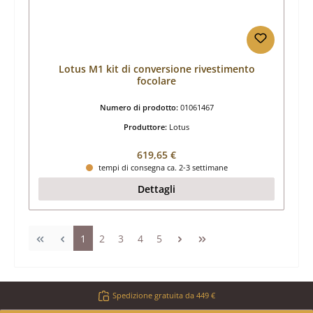
Lotus M1 kit di conversione rivestimento
focolare
Numero di prodotto:
01061467
Produttore:
Lotus
Prezzo normale:
619,65 €
tempi di consegna ca. 2-3 settimane
Dettagli
Pagina
Pagina
Pagina
Pagina
Pagina
1
2
3
4
5
Spedizione gratuita da 449 €