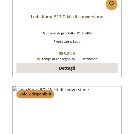
Leda Karat 512 D kit di conversione
Numero di prodotto:
01035409
Produttore:
Leda
Prezzo normale:
986,24 €
tempi di consegna ca. 5-6 settimane
Dettagli
Solo 2 disponibili