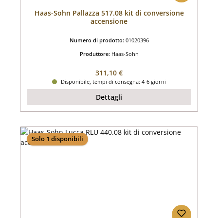
Haas-Sohn Pallazza 517.08 kit di conversione
accensione
Numero di prodotto:
01020396
Produttore:
Haas-Sohn
Prezzo normale:
311,10 €
Disponibile, tempi di consegna: 4-6 giorni
Dettagli
Solo 1 disponibili