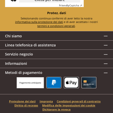
Friendly
Captcha ⇗
Protez. dati
Selezionando continua confermi di aver letto la nostra
informativa sulla protezione dei dati
e di aver accettato i nostri
termini e condizioni generali
.
Chi siamo
Linea telefonica di assistenza
Servizio negozio
Informazioni
Metodi di pagamento
Pagamento anticipato
PayPal
Apple Pay
Carta di credito
Protezione dei dati
Impronta
Condizioni generali di contratto
Diritto di recesso
Modifica delle impostazioni dei cookie
Dichiarare la revoca