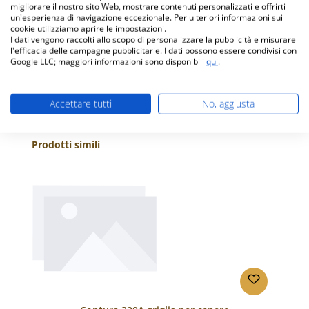
migliorare il nostro sito Web, mostrare contenuti personalizzati e offrirti
un'esperienza di navigazione eccezionale. Per ulteriori informazioni sui
Caratteristiche
cookie utilizziamo aprire le impostazioni.
I dati vengono raccolti allo scopo di personalizzare la pubblicità e misurare
Informazioni sulla sicurezza dei prodotti
l'efficacia delle campagne pubblicitarie. I dati possono essere condivisi con
Google LLC; maggiori informazioni sono disponibili
qui
.
Accettare tutti
No, aggiusta
Salta la galleria dei prodotti
Prodotti simili