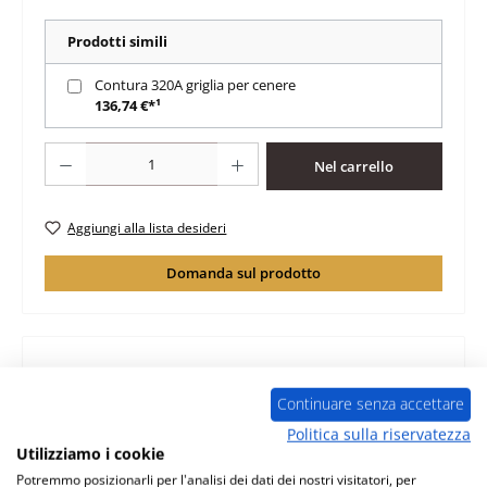
Prodotti simili
Contura 320A griglia per cenere
136,74 €*¹
Quantità del prodotto: inserisci la quantità desiderata o usa i pulsanti per au
Nel carrello
Aggiungi alla lista desideri
Domanda sul prodotto
Descrizione
Continuare senza accettare
originale rivestimento focolare per inserto riscaldante
Politica sulla riservatezza
Contura 320A set da 5 Contura 320A rivestimento
Utilizziamo i cookie
focolare dati chiav…
Di più
Potremmo posizionarli per l'analisi dei dati dei nostri visitatori, per