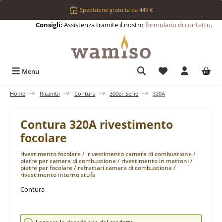
Passa al contenuto principale
Spedizione gratuita da 449 €
Consigli:
Assistenza tramite il nostro
formulario di contatto
.
Hai 0 articoli nell
Menu
Home
Ricambi
Contura
300er Serie
320A
Contura 320A rivestimento
focolare
rivestimento focolare / rivestimento camera di combustione /
pietre per camera di combustione / rivestimento in mattoni /
pietre per focolare / refrattari camera di combustione /
rivestimento interno stufa
Contura
Salta la galleria di immagini