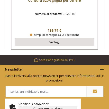
Contura 320A griglia per cenere
Numero di prodotto:
01025118
Prezzo normale:
136,74 €
tempi di consegna ca. 2-3 settimane
Dettagli
Spedizione gratuita da 449 €
Newsletter
Basta iscriversi alla nostra newsletter per ricevere informazioni utili e
promozioni.
Indirizzo
e-
mail
*
Verifica Anti-Robot
Clicca per iniziare