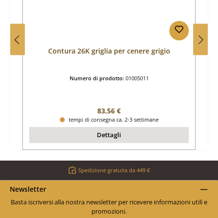
Contura 26K griglia per cenere grigio
Numero di prodotto:
01005011
Prezzo normale:
83,56 €
tempi di consegna ca. 2-3 settimane
Dettagli
Spedizione gratuita da 449 €
Newsletter
Basta iscriversi alla nostra newsletter per ricevere informazioni utili e
promozioni.