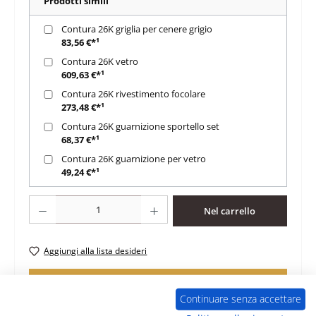
Prodotti simili
Contura 26K griglia per cenere grigio
83,56 €*¹
Contura 26K vetro
609,63 €*¹
Contura 26K rivestimento focolare
273,48 €*¹
Contura 26K guarnizione sportello set
68,37 €*¹
Contura 26K guarnizione per vetro
49,24 €*¹
Quantità del prodotto: inserisci la quantità desiderata o usa i pulsanti per au
Nel carrello
Aggiungi alla lista desideri
Domanda sul prodotto
Continuare senza accettare