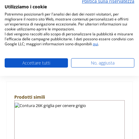
Politica sulla riservatezza
Utilizziamo i cookie
Potremmo posizionarli per l'analisi dei dati dei nostri visitatori, per
migliorare il nostro sito Web, mostrare contenuti personalizzati e offrirti
Descrizione
un'esperienza di navigazione eccezionale. Per ulteriori informazioni sui
cookie utilizziamo aprire le impostazioni.
originale cassetto raccogli cenere nero per stufa a legna
I dati vengono raccolti allo scopo di personalizzare la pubblicità e misurare
Contura 26K Contura 26K cassetto raccogli cenere dati
l'efficacia delle campagne pubblicitarie. I dati possono essere condivisi con
chiave: c…
Di più
Google LLC; maggiori informazioni sono disponibili
qui
.
Informazioni sulla sicurezza dei prodotti
Accettare tutti
No, aggiusta
Salta la galleria dei prodotti
Prodotti simili