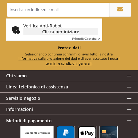
Indirizzo
e-
mail
*
Verifica Anti-Robot
Clicca per iniziare
Friendly
Captcha ⇗
Protez. dati
Selezionando continua confermi di aver letto la nostra
informativa sulla protezione dei dati
e di aver accettato i nostri
termini e condizioni generali
.
Chi siamo
Linea telefonica di assistenza
Servizio negozio
Informazioni
Metodi di pagamento
Pagamento anticipato