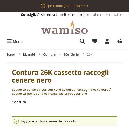
Passa al contenuto principale
Spedizione gratuita da 449 €
Consigli:
Assistenza tramite il nostro
formulario di contatto
.
Hai 0 articoli nell
Menu
Home
Ricambi
Contura
20er Serie
26K
Contura 26K cassetto raccogli
cenere nero
cassetto cenere / contenitore cenere / raccoglitore cenere /
cassetta portacenere / vaschetta posacenere
Contura
Salta la galleria di immagini
Leggere la descrizione del prodotto.