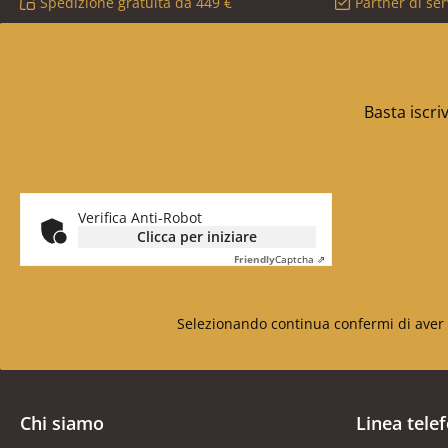
Spedizione gratuita da 449 €
Partner di ser
Basta iscri
Verifica Anti-Robot
Clicca per iniziare
Friendly
Captcha ⇗
Selezionando continua confermi di aver 
Chi siamo
Linea tele