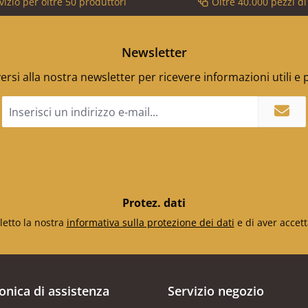
vizio per oltre 50 produttori
Oltre 40.000 pezzi d
Newsletter
versi alla nostra newsletter per ricevere informazioni utili e
Indirizzo
e-
mail
*
Protez. dati
letto la nostra
informativa sulla protezione dei dati
e di aver accett
fonica di assistenza
Servizio negozio