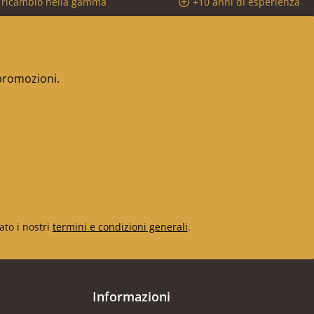
i ricambio nella gamma
+10 anni di esperienza
 promozioni.
ato i nostri
termini e condizioni generali
.
Informazioni