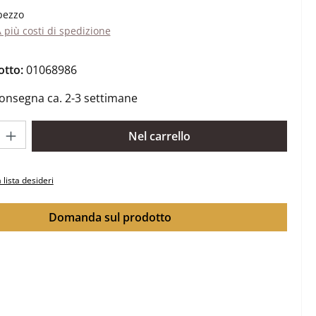
pezzo
A più costi di spedizione
otto:
01068986
onsegna ca. 2-3 settimane
rodotto: inserisci la quantità desiderata o usa i pulsanti per aume
Nel carrello
 lista desideri
Domanda sul prodotto