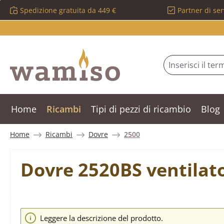
Spedizione gratuita da 449 €
Partner di ser
ssa al contenuto principale
Salta alla ricerca
Passa alla navigazione principale
Home
Ricambi
Tipi di pezzi di ricambio
Blog
Home
Ricambi
Dovre
2500
Dovre 2520BS ventilato
Salta la galleria di immagini
Leggere la descrizione del prodotto.