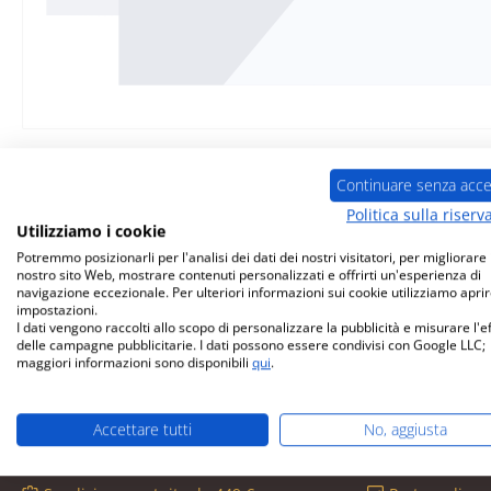
Continuare senza acce
Politica sulla riserv
Descrizione
Caratteristiche
Informazioni s
Utilizziamo i cookie
Potremmo posizionarli per l'analisi dei dati dei nostri visitatori, per migliorare i
nostro sito Web, mostrare contenuti personalizzati e offrirti un'esperienza di
originale
ventilatore
a sinist
navigazione eccezionale. Per ulteriori informazioni sui cookie utilizziamo aprir
impostazioni.
I dati vengono raccolti allo scopo di personalizzare la pubblicità e misurare l'e
Dovre
2520BS
ventilatore
a sinist
delle campagne pubblicitarie. I dati possono essere condivisi con Google LLC;
maggiori informazioni sono disponibili
qui
.
Accettare tutti
No, aggiusta