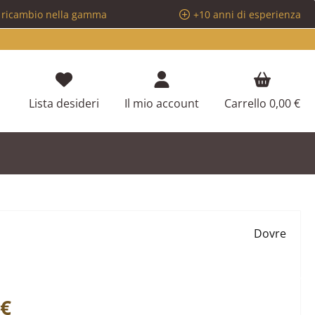
i ricambio nella gamma
+10 anni di esperienza
Hai 0 articoli nella lista dei desideri
Lista desideri
Il mio account
Carrello
0,00 €
Dovre
ale:
 €