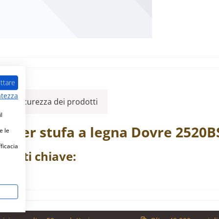
ttare
atezza
ulla sicurezza dei prodotti
l
ra
per stufa a legna
Dovre
2520B
e le
fficacia
ra
dati chiave: