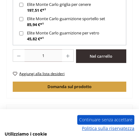
Elite Monte Carlo griglia per cenere
197,51 €*¹
Elite Monte Carlo guarnizione sportello set
85,94 €*¹
Elite Monte Carlo guarnizione per vetro
45,82 €*¹
Quantità del prodotto: inserisci la quantità desiderata o usa i pulsanti per au
Nel carrello
Aggiungi alla lista desideri
Domanda sul prodotto
Continuare senza accettare
Descrizione
Politica sulla riservatezza
originale vetro per stufa a legna Elite Monte Carlo K5452
Utilizziamo i cookie
Elite Monte Carlo K5452 vetro dati chiave: dimensioni