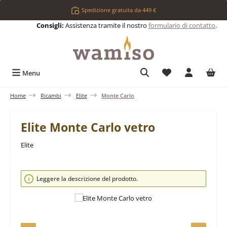
Passa al contenuto principale
Spedizione gratuita da 449 €
Consigli:
Assistenza tramite il nostro
formulario di contatto
.
Hai 0 articoli nell
Menu
Home
Ricambi
Elite
Monte Carlo
Elite Monte Carlo vetro
Elite
Salta la galleria di immagini
Leggere la descrizione del prodotto.