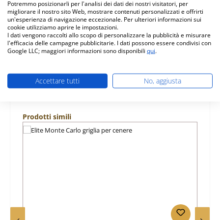
Potremmo posizionarli per l'analisi dei dati dei nostri visitatori, per
(L/L/A) 47…
Di più
migliorare il nostro sito Web, mostrare contenuti personalizzati e offrirti
un'esperienza di navigazione eccezionale. Per ulteriori informazioni sui
cookie utilizziamo aprire le impostazioni.
Caratteristiche
I dati vengono raccolti allo scopo di personalizzare la pubblicità e misurare
l'efficacia delle campagne pubblicitarie. I dati possono essere condivisi con
Informazioni sulla sicurezza dei prodotti
Google LLC; maggiori informazioni sono disponibili
qui
.
Accettare tutti
No, aggiusta
Salta la galleria dei prodotti
Prodotti simili