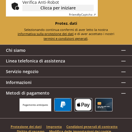
Verifica Anti-Robot
Clicca per iniziare
Friendly
Captcha ⇗
Protez. dati
Selezionando continua confermi di aver letto la nostra
informativa sulla protezione dei dati
e di aver accettato i nostri
termini e condizioni generali
.
Chi siamo
Linea telefonica di assistenza
Servizio negozio
Informazioni
Metodi di pagamento
Pagamento anticipato
PayPal
Apple Pay
Carta di credito
Protezione dei dati
Impronta
Condizioni generali di contratto
Diritto di recesso
Modifica delle impostazioni dei cookie