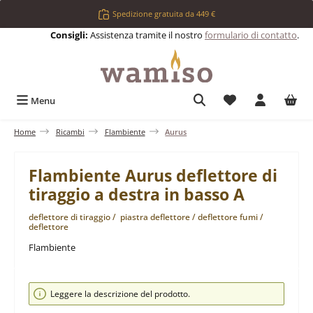
Passa al contenuto principale
Spedizione gratuita da 449 €
Consigli:
Assistenza tramite il nostro
formulario di contatto
.
Hai 0 articoli nell
Menu
Home
Ricambi
Flambiente
Aurus
Flambiente Aurus deflettore di
tiraggio a destra in basso A
deflettore di tiraggio / piastra deflettore / deflettore fumi /
deflettore
Flambiente
Salta la galleria di immagini
Leggere la descrizione del prodotto.