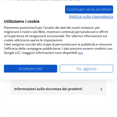
Aggiungi alla lista desideri
Continuare senza accettare
Politica sulla riservatezza
Domanda sul prodotto
Utilizziamo i cookie
Potremmo posizionarli per l'analisi dei dati dei nostri visitatori, per
migliorare il nostro sito Web, mostrare contenuti personalizzati e offrirti
un'esperienza di navigazione eccezionale. Per ulteriori informazioni sui
cookie utilizziamo aprire le impostazioni.
I dati vengono raccolti allo scopo di personalizzare la pubblicità e misurare
l'efficacia delle campagne pubblicitarie. I dati possono essere condivisi con
Descrizione
Google LLC; maggiori informazioni sono disponibili
qui
.
originale deflettore di tiraggio a destra in basso A per
stufa a legna Flambiente Aurus K6520 Il produttore ha
interrotto la…
Di più
Accettare tutti
No, aggiusta
Caratteristiche
Informazioni sulla sicurezza dei prodotti