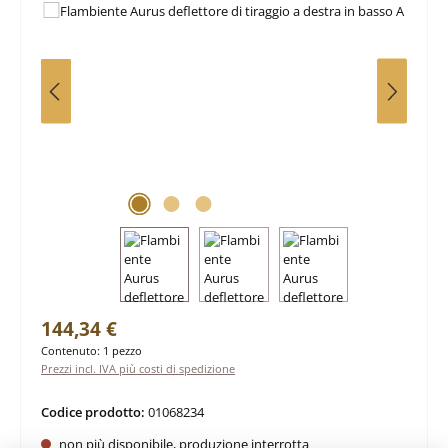
Prezzo normale:
144,34 €
Contenuto:
1 pezzo
Prezzi incl. IVA più costi di spedizione
Codice prodotto:
01068234
non più disponibile, produzione interrotta