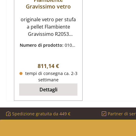
Gravissimo vetro
originale vetro per stufa
a pellet Flambiente
Gravissimo R2053
Flambiente Gravissimo
Numero di prodotto:
01068
R2053 vetro dati chiave:
246
materiale vetro
Prezzo normale:
811,14 €
tempi di consegna ca. 2-3
settimane
Dettagli
Spedizione gratuita da 449 €
Partner di ser