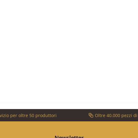
vizio per oltre 50 produttori
Oltre 40.000 pezzi d
Newsletter