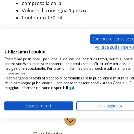
compresa la colla
Volume di consegna 1 pezzo
Contenuto 170 ml
Continuare senza acce
Politica sulla riserv
Prodotti simili
Utilizziamo i cookie
Potremmo posizionarli per l'analisi dei dati dei nostri visitatori, per migliorare i
nostro sito Web, mostrare contenuti personalizzati e offrirti un'esperienza di
Salta la galleria dei prodotti
navigazione eccezionale. Per ulteriori informazioni sui cookie utilizziamo aprir
impostazioni.
I dati vengono raccolti allo scopo di personalizzare la pubblicità e misurare l'e
delle campagne pubblicitarie. I dati possono essere condivisi con Google LLC;
maggiori informazioni sono disponibili
qui
.
Accettare tutti
No, aggiusta
Flambiente