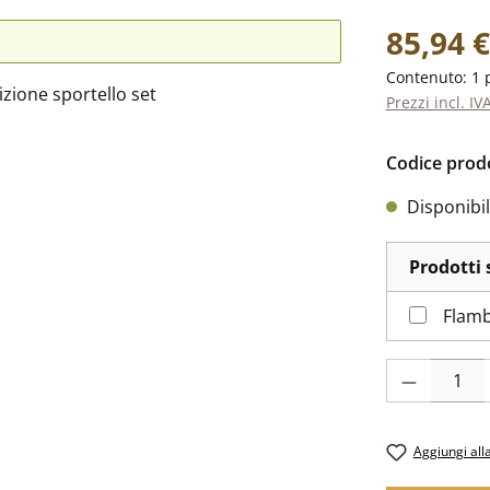
Prezzo norm
85,94 €
Contenuto:
1 
Prezzi incl. IV
Codice prod
Disponibil
Prodotti 
Flamb
Quantità del p
Aggiungi alla