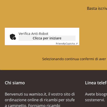
Basta iscri
Verifica Anti-Robot
Clicca per iniziare
Friendly
Captcha ⇗
Selezionando continua confermi di aver 
Chi siamo
Linea tele
Benvenuti su wamiso.it, il vostro sito di
Avete bisogn
ordinazione online di ricambi per stufe
sostenervi.
a caminetto. Forniamo ricambi