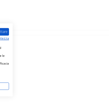
ttare
atezza
l
e le
fficacia