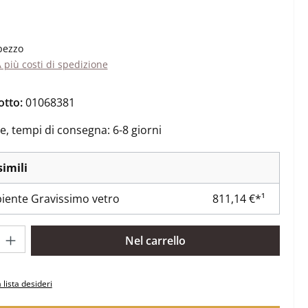
ale:
pezzo
A più costi di spedizione
otto:
01068381
e, tempi di consegna: 6-8 giorni
simili
iente Gravissimo vetro
811,14 €*¹
rodotto: inserisci la quantità desiderata o usa i pulsanti per aume
Nel carrello
 lista desideri