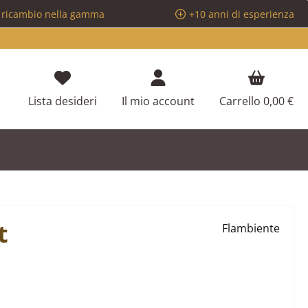
i ricambio nella gamma
+10 anni di esperienza
Hai 0 articoli nella lista dei desideri
Lista desideri
Il mio account
Carrello
0,00 €
t
Flambiente