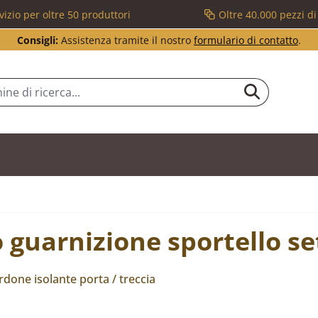
vizio per oltre 50 produttori
Oltre 40.000 pezzi d
Consigli:
Assistenza tramite il nostro
formulario di contatto
.
guarnizione sportello se
ordone isolante porta / treccia