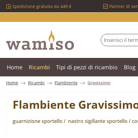
Spedizione gratuita da 449 €
Partner di ser
ssa al contenuto principale
Salta alla ricerca
Passa alla navigazione principale
Home
Ricambi
Tipi di pezzi di ricambio
Blog
Home
Ricambi
Flambiente
Gravissimo
Flambiente Gravissimo 
guarnizione sportello / nastro sigillante sportello / c