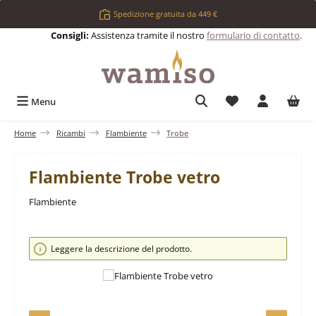
Passa al contenuto principale
Spedizione gratuita da 449 €
Consigli:
Assistenza tramite il nostro
formulario di contatto
.
Hai 0 articoli nell
Menu
Home
Ricambi
Flambiente
Trobe
Flambiente Trobe vetro
Flambiente
Salta la galleria di immagini
Leggere la descrizione del prodotto.