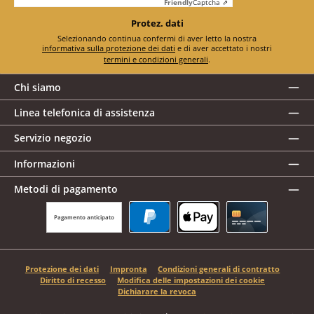
Friendly
Captcha ⇗
Protez. dati
Selezionando continua confermi di aver letto la nostra
informativa sulla protezione dei dati
e di aver accettato i nostri
termini e condizioni generali
.
Chi siamo
Linea telefonica di assistenza
Servizio negozio
Informazioni
Metodi di pagamento
Pagamento anticipato
PayPal
Apple Pay
Carta di credito
Protezione dei dati
Impronta
Condizioni generali di contratto
Diritto di recesso
Modifica delle impostazioni dei cookie
Dichiarare la revoca