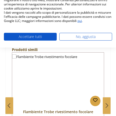
Caratteristiche
un'esperienza di navigazione eccezionale. Per ulteriori informazioni sui
cookie utilizziamo aprire le impostazioni.
I dati vengono raccolti allo scopo di personalizzare la pubblicità e misurare
Informazioni sulla sicurezza dei prodotti
l'efficacia delle campagne pubblicitarie. I dati possono essere condivisi con
Google LLC; maggiori informazioni sono disponibili
qui
.
Accettare tutti
No, aggiusta
Salta la galleria dei prodotti
Prodotti simili
Flambiente Trobe rivestimento focolare