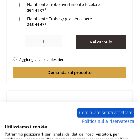
Flambiente Trobe rivestimento focolare
364,41 €*¹
Flambiente Trobe griglia per cenere
245,44 €*¹
Quantità del prodotto: inserisci la quantità desiderata o usa i pulsanti per au
Nel carrello
Aggiungi alla lista desideri
Domanda sul prodotto
Descrizione
Continuare senza accettare
originale vetro per stufa a legna Flambiente Trobe
Politica sulla riservatezza
Flambiente Trobe vetro dati chiave: dimensioni (L/L/A)
Utilizziamo i cookie
453 mm x 567 mm…
Di più
Potremmo posizionarli per l'analisi dei dati dei nostri visitatori, per
migliorare il nostro sito Web, mostrare contenuti personalizzati e offrirti