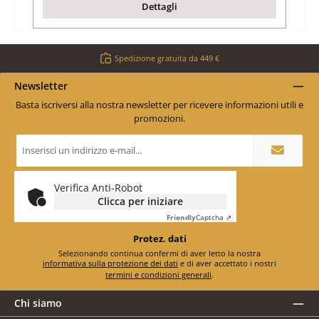
Dettagli
Spedizione gratuita da 449 €
Newsletter
Basta iscriversi alla nostra newsletter per ricevere informazioni utili e
promozioni.
Indirizzo
e-
mail
*
Verifica Anti-Robot
Clicca per iniziare
Friendly
Captcha ⇗
Protez. dati
Selezionando continua confermi di aver letto la nostra
informativa sulla protezione dei dati
e di aver accettato i nostri
termini e condizioni generali
.
Chi siamo