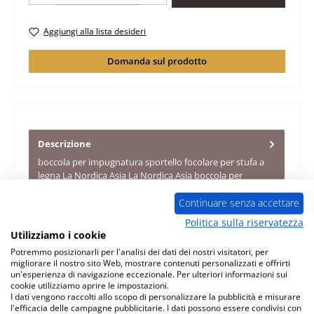
Aggiungi alla lista desideri
Domanda sul prodotto
Descrizione
boccola per impugnatura sportello focolare per stufa a
legna La Nordica Asia La Nordica Asia boccola per
impugnatura sport…
Di più
Continuare senza accettare
Caratteristiche
Politica sulla riservatezza
Utilizziamo i cookie
Informazioni sulla sicurezza dei prodotti
Potremmo posizionarli per l'analisi dei dati dei nostri visitatori, per
migliorare il nostro sito Web, mostrare contenuti personalizzati e offrirti
un'esperienza di navigazione eccezionale. Per ulteriori informazioni sui
cookie utilizziamo aprire le impostazioni.
I dati vengono raccolti allo scopo di personalizzare la pubblicità e misurare
l'efficacia delle campagne pubblicitarie. I dati possono essere condivisi con