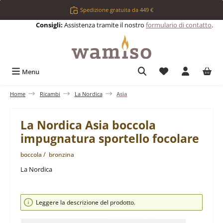
Passa al contenuto principale
Spedizione gratuita da 449 €
Consigli:
Assistenza tramite il nostro
formulario di contatto
.
Hai 0 articoli nell
Menu
Home
Ricambi
La Nordica
Asia
La Nordica Asia boccola
impugnatura sportello focolare
boccola / bronzina
La Nordica
Salta la galleria di immagini
Leggere la descrizione del prodotto.