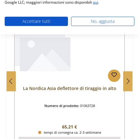
Google LLC; maggiori informazioni sono disponibili
qui
.
Salta la galleria dei prodotti
Prodotti simili
Accettare tutti
No, aggiusta
La Nordica Asia deflettore di tiraggio in alto
Numero di prodotto:
01063728
Prezzo normale:
65,21 €
tempi di consegna ca. 2-3 settimane