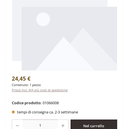
Prezzo normale:
24,45 €
Contenuto:
1 pezzo
Prezzi incl. IVA più costi di spedizione
Codice prodotto:
01066008
tempi di consegna ca. 2-3 settimane
Quantità del prodotto: inserisci la quantità desiderata o usa i pulsanti per au
Nel carrello