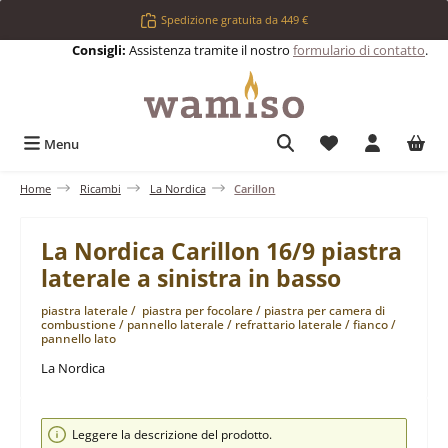
Passa al contenuto principale
Spedizione gratuita da 449 €
Consigli:
Assistenza tramite il nostro
formulario di contatto
.
Hai 0 articoli nell
Menu
Home
Ricambi
La Nordica
Carillon
La Nordica Carillon 16/9 piastra
laterale a sinistra in basso
piastra laterale / piastra per focolare / piastra per camera di
combustione / pannello laterale / refrattario laterale / fianco /
pannello lato
La Nordica
Salta la galleria di immagini
Leggere la descrizione del prodotto.