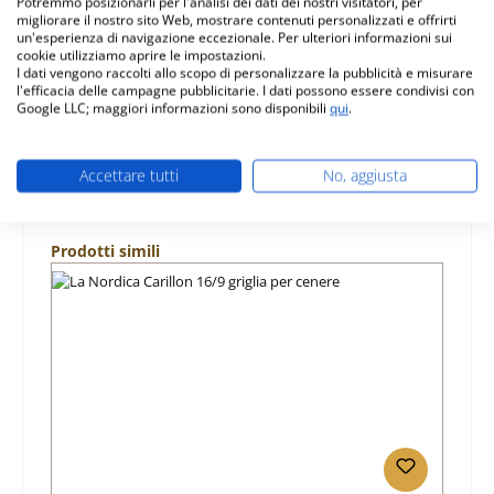
Potremmo posizionarli per l'analisi dei dati dei nostri visitatori, per
piastra…
Di più
migliorare il nostro sito Web, mostrare contenuti personalizzati e offrirti
un'esperienza di navigazione eccezionale. Per ulteriori informazioni sui
Caratteristiche
cookie utilizziamo aprire le impostazioni.
I dati vengono raccolti allo scopo di personalizzare la pubblicità e misurare
l'efficacia delle campagne pubblicitarie. I dati possono essere condivisi con
Informazioni sulla sicurezza dei prodotti
Google LLC; maggiori informazioni sono disponibili
qui
.
Accettare tutti
No, aggiusta
Salta la galleria dei prodotti
Prodotti simili