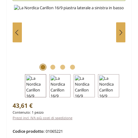
Prezzo normale:
43,61 €
Contenuto:
1 pezzo
Prezzi incl. IVA più costi di spedizione
Codice prodotto:
01065221