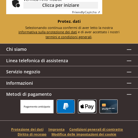
Clicca per iniziare
Friendly
Captcha ⇗
Protez. dati
Selezionando continua confermi di aver letto la nostra
informativa sulla protezione dei dati
e di aver accettato i nostri
termini e condizioni generali
.
Chi siamo
Linea telefonica di assistenza
Servizio negozio
Informazioni
Metodi di pagamento
Pagamento anticipato
PayPal
Apple Pay
Carta di credito
Protezione dei dati
Impronta
Condizioni generali di contratto
Diritto di recesso
Modifica delle impostazioni dei cookie