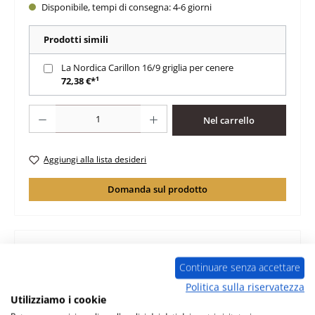
Disponibile, tempi di consegna: 4-6 giorni
Prodotti simili
La Nordica Carillon 16/9 griglia per cenere
72,38 €*¹
Quantità del prodotto: inserisci la quantità desiderata o usa i pulsanti per au
Nel carrello
Aggiungi alla lista desideri
Domanda sul prodotto
Continuare senza accettare
Descrizione
Politica sulla riservatezza
originale piastra laterale a sinistra in basso per stufa a
Utilizziamo i cookie
legna La Nordica Carillon 16/9 La Nordica Carillon 16/9