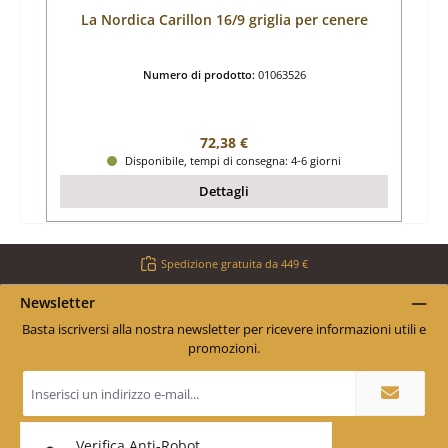
La Nordica Carillon 16/9 griglia per cenere
Numero di prodotto:
01063526
Prezzo normale:
72,38 €
Disponibile, tempi di consegna: 4-6 giorni
Dettagli
Spedizione gratuita da 449 €
Newsletter
Basta iscriversi alla nostra newsletter per ricevere informazioni utili e
promozioni.
Indirizzo
e-
mail
*
Verifica Anti-Robot