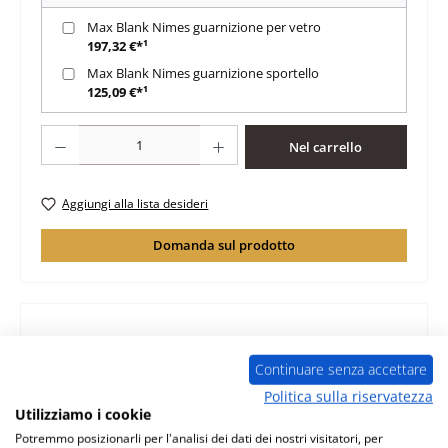
Max Blank Nimes guarnizione per vetro
197,32 €*¹
Max Blank Nimes guarnizione sportello
125,09 €*¹
Quantità del prodotto: inserisci la quantità desiderata o usa i pulsanti per au
Nel carrello
Aggiungi alla lista desideri
Domanda sul prodotto
Descrizione
Continuare senza accettare
originale supporto per rivestimento laterale per stufa a
Politica sulla riservatezza
legna Max Blank Nimes Max Blank Nimes supporto per
Utilizziamo i cookie
rivestimento la…
Di più
Potremmo posizionarli per l'analisi dei dati dei nostri visitatori, per