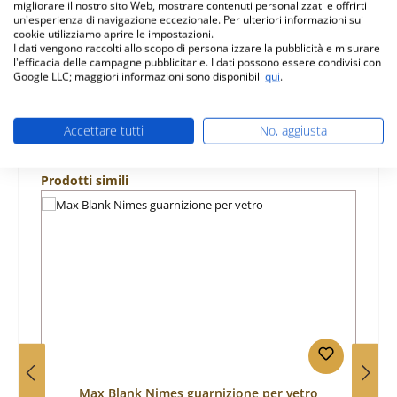
migliorare il nostro sito Web, mostrare contenuti personalizzati e offrirti
Caratteristiche
un'esperienza di navigazione eccezionale. Per ulteriori informazioni sui
cookie utilizziamo aprire le impostazioni.
I dati vengono raccolti allo scopo di personalizzare la pubblicità e misurare
Informazioni sulla sicurezza dei prodotti
l'efficacia delle campagne pubblicitarie. I dati possono essere condivisi con
Google LLC; maggiori informazioni sono disponibili
qui
.
Accettare tutti
No, aggiusta
Salta la galleria dei prodotti
Prodotti simili
Max Blank Nimes guarnizione per vetro