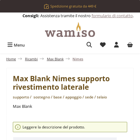
Passa al contenuto principale
Spedizione gratuita da 449 €
Consigli:
Assistenza tramite il nostro
formulario di contatto
.
Hai 0 articoli nell
Menu
Home
Ricambi
Max Blank
Nimes
Max Blank Nimes supporto
rivestimento laterale
supporto / sostegno / base / appoggio / sede / telaio
Max Blank
Salta la galleria di immagini
Leggere la descrizione del prodotto.