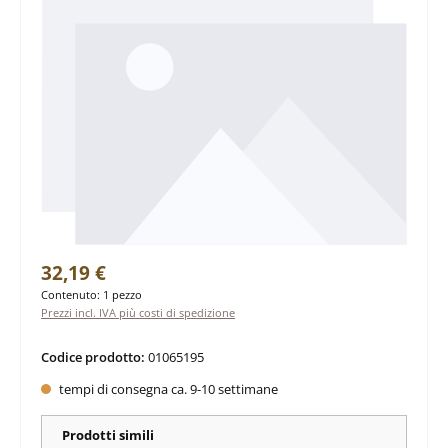
Prezzo normale:
32,19 €
Contenuto:
1 pezzo
Prezzi incl. IVA più costi di spedizione
Codice prodotto:
01065195
tempi di consegna ca. 9-10 settimane
Prodotti simili