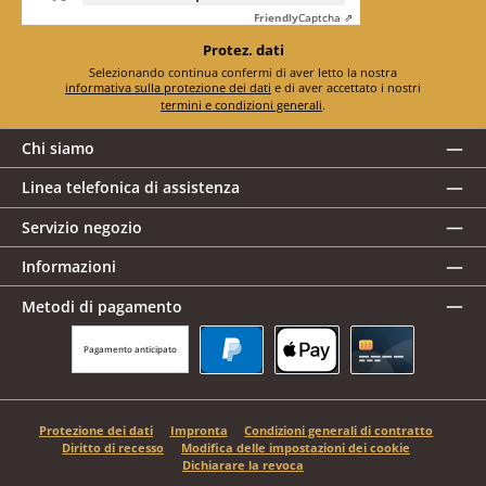
Friendly
Captcha ⇗
Protez. dati
Selezionando continua confermi di aver letto la nostra
informativa sulla protezione dei dati
e di aver accettato i nostri
termini e condizioni generali
.
Chi siamo
Linea telefonica di assistenza
Servizio negozio
Informazioni
Metodi di pagamento
Pagamento anticipato
PayPal
Apple Pay
Carta di credito
Protezione dei dati
Impronta
Condizioni generali di contratto
Diritto di recesso
Modifica delle impostazioni dei cookie
Dichiarare la revoca