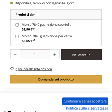
Disponibile, tempi di consegna: 4-6 giorni
Prodotti simili
Morsö 7840 guarnizione sportello
52,96 €*¹
Morsö 7840 guarnizione per vetro
58,65 €*¹
Quantità del prodotto: inserisci la quantità desiderata o usa i pulsanti per au
Nel carrello
Aggiungi alla lista desideri
Domanda sul prodotto
Continuare senza accettare
Politica sulla riservatezza
Descrizione