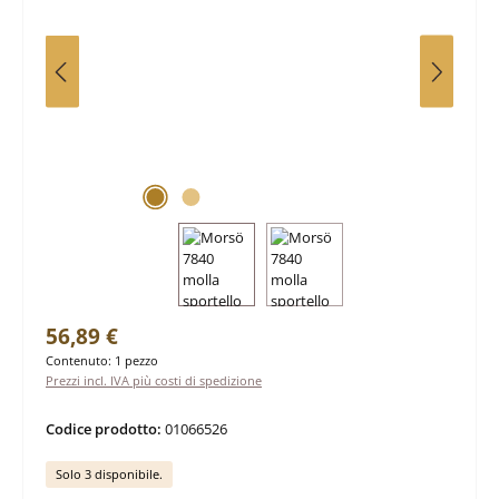
Prezzo normale:
56,89 €
Contenuto:
1 pezzo
Prezzi incl. IVA più costi di spedizione
Codice prodotto:
01066526
Solo 3 disponibile.