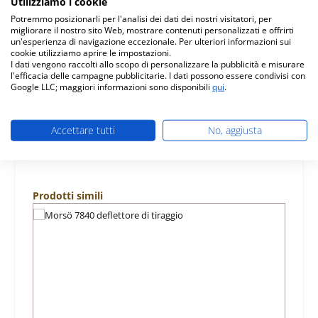
Utilizziamo i cookie
originale molla sportello per stufa a legna Morsö 7840
Potremmo posizionarli per l'analisi dei dati dei nostri visitatori, per
Morsö 7840 molla sportello dati chiave: molla porta,
migliorare il nostro sito Web, mostrare contenuti personalizzati e offrirti
molla portina…
Di più
un'esperienza di navigazione eccezionale. Per ulteriori informazioni sui
cookie utilizziamo aprire le impostazioni.
I dati vengono raccolti allo scopo di personalizzare la pubblicità e misurare
Caratteristiche
l'efficacia delle campagne pubblicitarie. I dati possono essere condivisi con
Google LLC; maggiori informazioni sono disponibili
qui
.
Informazioni sulla sicurezza dei prodotti
Accettare tutti
No, aggiusta
Salta la galleria dei prodotti
Prodotti simili