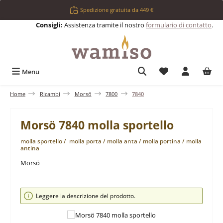
Passa al contenuto principale
Spedizione gratuita da 449 €
Consigli:
Assistenza tramite il nostro
formulario di contatto
.
Hai 0 articoli nell
Menu
Home
Ricambi
Morsö
7800
7840
Morsö 7840 molla sportello
molla sportello / molla porta / molla anta / molla portina / molla
antina
Morsö
Salta la galleria di immagini
Leggere la descrizione del prodotto.