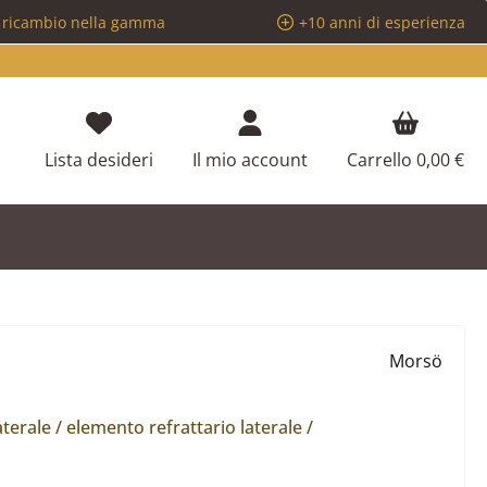
i ricambio nella gamma
+10 anni di esperienza
Hai 0 articoli nella lista dei desideri
Lista desideri
Il mio account
Carrello
0,00 €
Morsö
terale / elemento refrattario laterale /