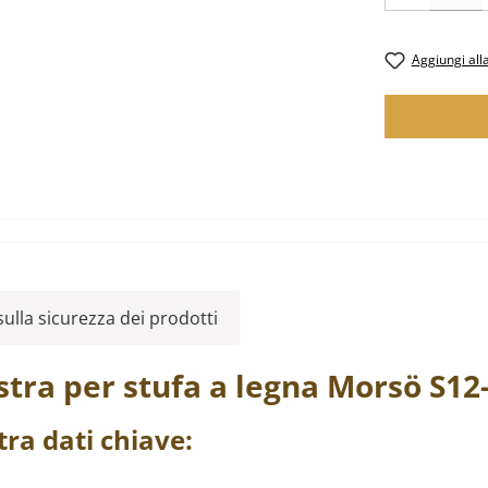
Aggiungi alla
ulla sicurezza dei prodotti
stra
per stufa a legna
Morsö
S12
tra
dati chiave: