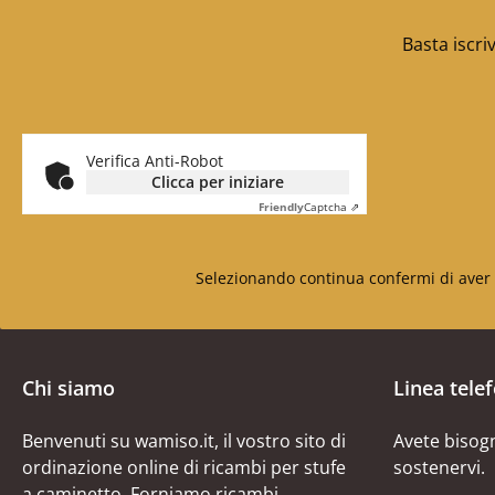
Basta iscri
Verifica Anti-Robot
Clicca per iniziare
Friendly
Captcha ⇗
Selezionando continua confermi di aver 
Chi siamo
Linea tele
Benvenuti su wamiso.it, il vostro sito di
Avete bisogn
ordinazione online di ricambi per stufe
sostenervi.
a caminetto. Forniamo ricambi