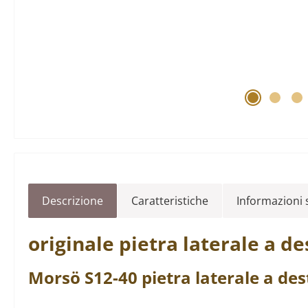
Descrizione
Caratteristiche
Informazioni s
originale
pietra laterale
a de
Morsö
S12-40
pietra laterale
a des