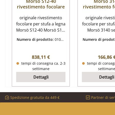
Morsö S12-40
Morsö 31
rivestimento focolare
rivestimento f
originale rivestimento
originale rives
focolare per stufa a legna
focolare per stuf
Morsö S12-40 Morsö S12-
Morsö 3140 set da 4
40 rivestimento focolare
Morsö 3140 rive
Numero di prodotto:
01059
Numero di prodot
dati chiave: pietre per
focolare dati c
420
382
camera di combustione,
rivestimento in 
rivestimento interno
refrattari cam
Prezzo normale:
Prezzo 
838,11 €
166,86 
stufa
combustio
tempi di consegna ca. 2-3
tempi di consegn
settimane
settiman
Dettagli
Dettagli
Spedizione gratuita da 449 €
Partner di ser