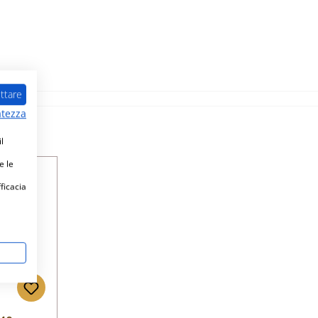
ttare
atezza
l
e le
fficacia