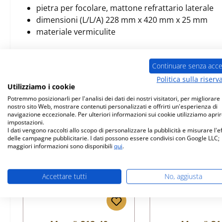
pietra per focolare, mattone refrattario laterale
dimensioni (L/L/A) 228 mm x 420 mm x 25 mm
materiale vermiculite
Continuare senza acce
Politica sulla riserv
Prodotti simili
Utilizziamo i cookie
Potremmo posizionarli per l'analisi dei dati dei nostri visitatori, per migliorare i
nostro sito Web, mostrare contenuti personalizzati e offrirti un'esperienza di
Salta la galleria dei prodotti
navigazione eccezionale. Per ulteriori informazioni sui cookie utilizziamo aprir
impostazioni.
I dati vengono raccolti allo scopo di personalizzare la pubblicità e misurare l'e
delle campagne pubblicitarie. I dati possono essere condivisi con Google LLC;
maggiori informazioni sono disponibili
qui
.
Accettare tutti
No, aggiusta