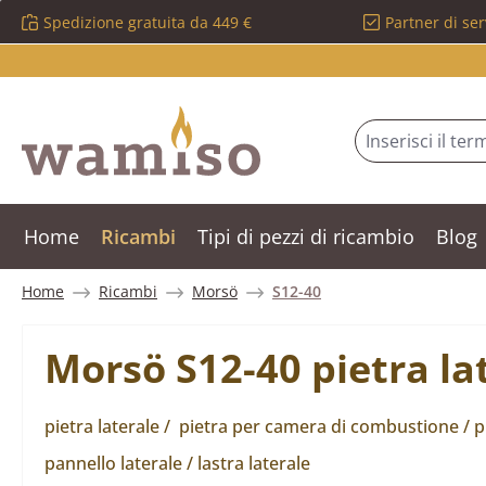
Spedizione gratuita da 449 €
Partner di ser
ssa al contenuto principale
Salta alla ricerca
Passa alla navigazione principale
Home
Ricambi
Tipi di pezzi di ricambio
Blog
Home
Ricambi
Morsö
S12-40
Morsö S12-40 pietra la
pietra laterale / pietra per camera di combustione / pi
pannello laterale / lastra laterale