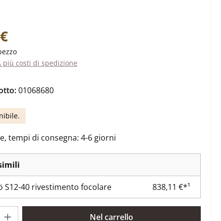
ale:
 €
pezzo
A più costi di spedizione
otto:
01068680
nibile.
e, tempi di consegna: 4-6 giorni
simili
 S12-40 rivestimento focolare
838,11 €*¹
rodotto: inserisci la quantità desiderata o usa i pulsanti per aume
Nel carrello