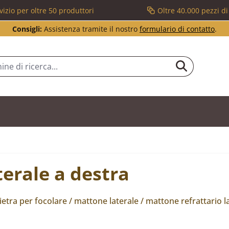
vizio per oltre 50 produttori
Oltre 40.000 pezzi d
Consigli:
Assistenza tramite il nostro
formulario di contatto
.
terale a destra
etra per focolare / mattone laterale / mattone refrattario la