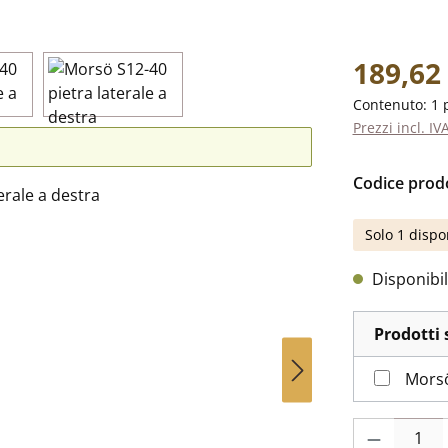
Prezzo norm
189,62
Contenuto:
1 
Prezzi incl. IV
Codice prod
Solo 1 dispo
Disponibil
Prodotti 
Morsö
Quantità del p