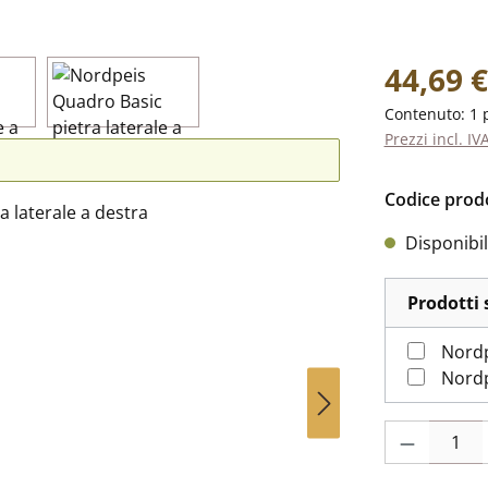
Prezzo norm
44,69 €
Contenuto:
1 
Prezzi incl. IV
Codice prod
Disponibil
Prodotti 
Nordp
Quantità del p