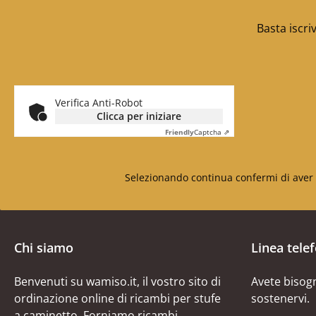
Basta iscri
Verifica Anti-Robot
Clicca per iniziare
Friendly
Captcha ⇗
Selezionando continua confermi di aver 
Chi siamo
Linea tele
Benvenuti su wamiso.it, il vostro sito di
Avete bisogn
ordinazione online di ricambi per stufe
sostenervi.
a caminetto. Forniamo ricambi