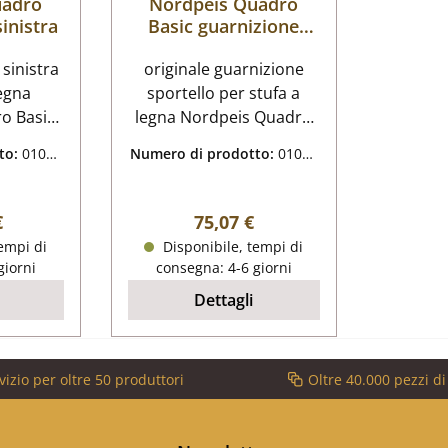
uadro
Nordpeis Quadro
sinistra
Basic guarnizione
sportello
 sinistra
originale guarnizione
legna
sportello per stufa a
o Basic
legna Nordpeis Quadro
o Basic
Basic Nordpeis Quadro
to:
01064
Numero di prodotto:
01064
a dati
Basic guarnizione
336
sportello dati chiave:
mm x 4
cordone isolante porta,
normale:
Prezzo normale:
€
75,07 €
 vetro
treccia lunghezza 2,50 m
empi di
Disponibile, tempi di
calore
compresa la colla
giorni
consegna: 4-6 giorni
o di
Dettagli
givetro e
vizio per oltre 50 produttori
Oltre 40.000 pezzi d