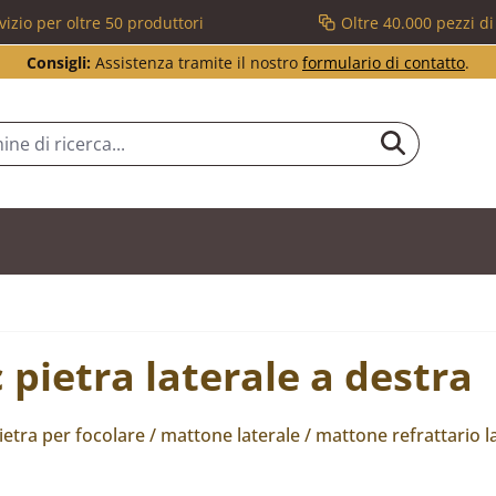
vizio per oltre 50 produttori
Oltre 40.000 pezzi d
Consigli:
Assistenza tramite il nostro
formulario di contatto
.
pietra laterale a destra
etra per focolare / mattone laterale / mattone refrattario la