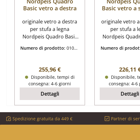
Nordpeis Quadro
Nordpeis Q
Basic vetro a destra
Basic vetro a 
originale vetro a destra
originale vetro a
per stufa a legna
per stufa a 
Nordpeis Quadro Basic
Nordpeis Quadr
Nordpeis Quadro Basic
Nordpeis Quadr
Numero di prodotto:
01064
Numero di prodot
vetro a destra dati
vetro a sinistr
334
335
chiave: dimensioni (L/L/A)
chiave: dimensioni (L/L/A)
314 mm x 525 mm x 4
314 mm x 525 
Prezzo normale:
Prezzo 
255,96 €
226,11 
mm materiale vetro
mm materiale
Disponibile, tempi di
Disponibile, t
resistente al calore con
resistente al 
consegna: 4-6 giorni
consegna: 4-6 
logo comprensivo di
comprensiv
Dettagli
Dettagli
guarnizione, reggivetro e
guarnizione, reg
viti
viti
Spedizione gratuita da 449 €
Partner di ser