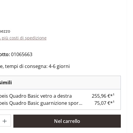
ale:
pezzo
A più costi di spedizione
otto:
01065663
e, tempi di consegna: 4-6 giorni
simili
eis Quadro Basic vetro a destra
255,96 €*¹
Nordpeis Quadro Basic guarnizione sportello
75,07 €*¹
rodotto: inserisci la quantità desiderata o usa i pulsanti per aume
Nel carrello