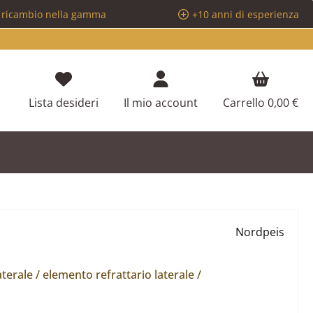
i ricambio nella gamma
+10 anni di esperienza
Hai 0 articoli nella lista dei desideri
Lista desideri
Il mio account
Carrello
0,00 €
Nordpeis
terale / elemento refrattario laterale /