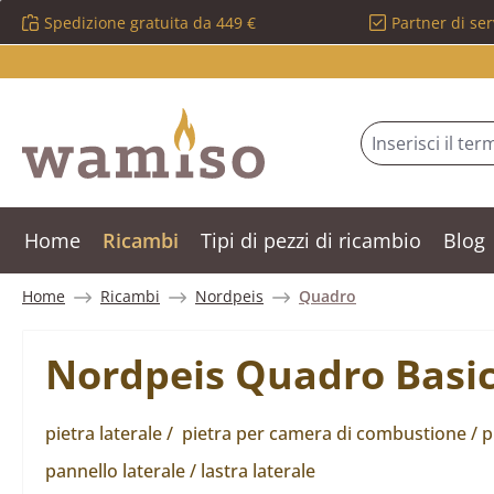
Spedizione gratuita da 449 €
Partner di ser
ssa al contenuto principale
Salta alla ricerca
Passa alla navigazione principale
Home
Ricambi
Tipi di pezzi di ricambio
Blog
Home
Ricambi
Nordpeis
Quadro
Nordpeis Quadro Basic 
pietra laterale / pietra per camera di combustione / pi
pannello laterale / lastra laterale