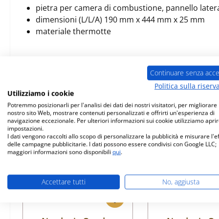
pietra per camera di combustione, pannello later
dimensioni (L/L/A) 190 mm x 444 mm x 25 mm
materiale thermotte
Continuare senza acce
Prodotti simili
Politica sulla riserv
Utilizziamo i cookie
Potremmo posizionarli per l'analisi dei dati dei nostri visitatori, per migliorare i
Salta la galleria dei prodotti
nostro sito Web, mostrare contenuti personalizzati e offrirti un'esperienza di
navigazione eccezionale. Per ulteriori informazioni sui cookie utilizziamo aprir
Solo 4 disponibili
Solo 3 disponib
impostazioni.
I dati vengono raccolti allo scopo di personalizzare la pubblicità e misurare l'e
delle campagne pubblicitarie. I dati possono essere condivisi con Google LLC;
maggiori informazioni sono disponibili
qui
.
Accettare tutti
No, aggiusta