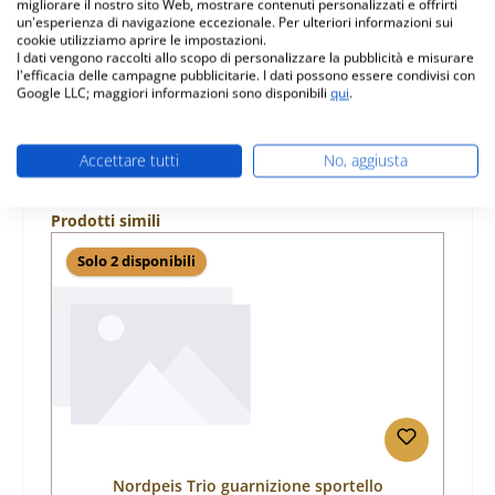
migliorare il nostro sito Web, mostrare contenuti personalizzati e offrirti
Caratteristiche
un'esperienza di navigazione eccezionale. Per ulteriori informazioni sui
cookie utilizziamo aprire le impostazioni.
I dati vengono raccolti allo scopo di personalizzare la pubblicità e misurare
Informazioni sulla sicurezza dei prodotti
l'efficacia delle campagne pubblicitarie. I dati possono essere condivisi con
Google LLC; maggiori informazioni sono disponibili
qui
.
Accettare tutti
No, aggiusta
Salta la galleria dei prodotti
Prodotti simili
Solo 2 disponibili
Nordpeis Trio guarnizione sportello