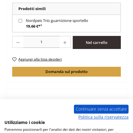
Prodotti simili
Nordpeis Trio guarnizione sportello
19,66 €*¹
Quantità del prodotto: inserisci la quantità desiderata o usa i pulsanti per au
Nel carrello
Aggiungi alla lista desideri
Domanda sul prodotto
Descrizione
Continuare senza accettare
originale rivestimento focolare per stufa a legna Nordpeis
Politica sulla riservatezza
Vega Nordpeis Vega rivestimento focolare dati chiave:
Utilizziamo i cookie
rivestim…
Di più
Potremmo posizionarli per l'analisi dei dati dei nostri visitatori, per