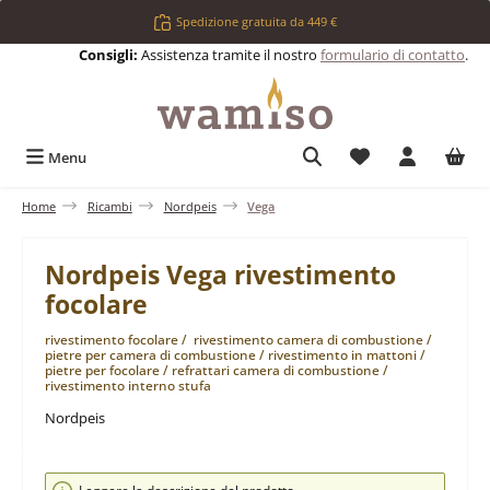
Passa al contenuto principale
Spedizione gratuita da 449 €
Consigli:
Assistenza tramite il nostro
formulario di contatto
.
Hai 0 articoli nell
Menu
Home
Ricambi
Nordpeis
Vega
Nordpeis Vega rivestimento
focolare
rivestimento focolare / rivestimento camera di combustione /
pietre per camera di combustione / rivestimento in mattoni /
pietre per focolare / refrattari camera di combustione /
rivestimento interno stufa
Nordpeis
Salta la galleria di immagini