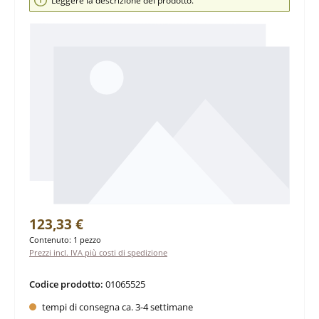
Leggere la descrizione del prodotto.
Prezzo normale:
123,33 €
Contenuto:
1 pezzo
Prezzi incl. IVA più costi di spedizione
Codice prodotto:
01065525
tempi di consegna ca. 3-4 settimane