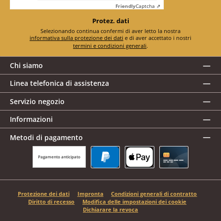
Friendly
Captcha ⇗
Protez. dati
Selezionando continua confermi di aver letto la nostra
informativa sulla protezione dei dati
e di aver accettato i nostri
termini e condizioni generali
.
Chi siamo
Linea telefonica di assistenza
Servizio negozio
Informazioni
Metodi di pagamento
Pagamento anticipato
PayPal
Apple Pay
Carta di credito
Protezione dei dati
Impronta
Condizioni generali di contratto
Diritto di recesso
Modifica delle impostazioni dei cookie
Dichiarare la revoca