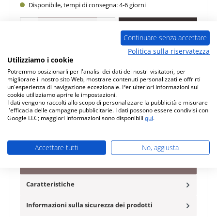
Disponibile, tempi di consegna: 4-6 giorni
Quantità del prodotto: inserisci la quantità desiderata o usa i pulsanti per au
Nel carrello
Continuare senza accettare
Politica sulla riservatezza
Aggiungi alla lista desideri
Utilizziamo i cookie
Potremmo posizionarli per l'analisi dei dati dei nostri visitatori, per
Domanda sul prodotto
migliorare il nostro sito Web, mostrare contenuti personalizzati e offrirti
un'esperienza di navigazione eccezionale. Per ulteriori informazioni sui
cookie utilizziamo aprire le impostazioni.
I dati vengono raccolti allo scopo di personalizzare la pubblicità e misurare
l'efficacia delle campagne pubblicitarie. I dati possono essere condivisi con
Google LLC; maggiori informazioni sono disponibili
qui
.
Descrizione
originale pietra laterale a sinistra anteriore per stufa a
Accettare tutti
No, aggiusta
legna Oranier Rota 2.0 Oranier Rota 2.0 pietra laterale a
sinist…
Di più
Caratteristiche
Informazioni sulla sicurezza dei prodotti