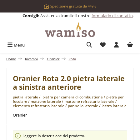
Passa al contenuto principale
Spedizione gratuita da 449 €
Consigli:
Assistenza tramite il nostro
formulario di contatto
.
Hai 0 articoli nell
Menu
Home
Ricambi
Oranier
Rota
Oranier Rota 2.0 pietra laterale
a sinistra anteriore
pietra laterale / pietra per camera di combustione / pietra per
focolare / mattone laterale / mattone refrattario laterale /
elemento refrattario laterale / pannello laterale / lastra laterale
Oranier
Salta la galleria di immagini
Leggere la descrizione del prodotto.