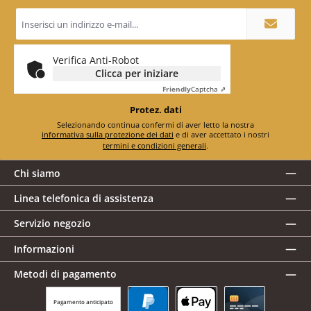
Indirizzo
e-
mail
*
Verifica Anti-Robot
Clicca per iniziare
Friendly
Captcha ⇗
Protez. dati
Selezionando continua confermi di aver letto la nostra
informativa sulla protezione dei dati
e di aver accettato i nostri
termini e condizioni generali
.
Chi siamo
Linea telefonica di assistenza
Servizio negozio
Informazioni
Metodi di pagamento
Pagamento anticipato