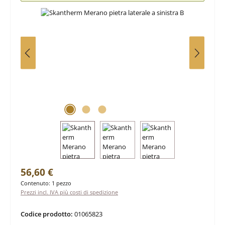
Prezzo normale:
56,60 €
Contenuto:
1 pezzo
Prezzi incl. IVA più costi di spedizione
Codice prodotto:
01065823