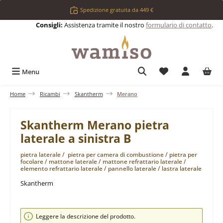
Passa al contenuto principale
Spedizione gratuita da 449 €
Consigli:
Assistenza tramite il nostro
formulario di contatto
.
Hai 0 articoli nell
Menu
Home
Ricambi
Skantherm
Merano
Skantherm Merano pietra
laterale a sinistra B
pietra laterale / pietra per camera di combustione / pietra per
focolare / mattone laterale / mattone refrattario laterale /
elemento refrattario laterale / pannello laterale / lastra laterale
Skantherm
Salta la galleria di immagini
Leggere la descrizione del prodotto.