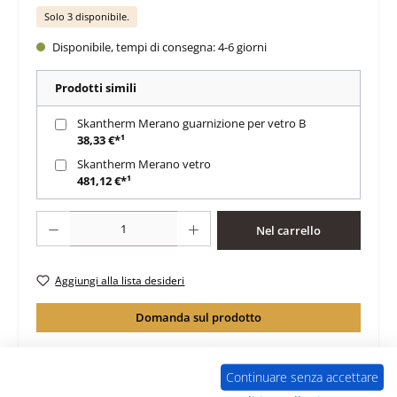
Solo 3 disponibile.
Disponibile, tempi di consegna: 4-6 giorni
Prodotti simili
Skantherm Merano guarnizione per vetro B
38,33 €*¹
Skantherm Merano vetro
481,12 €*¹
Quantità del prodotto: inserisci la quantità desiderata o usa i pulsanti per au
Nel carrello
Aggiungi alla lista desideri
Domanda sul prodotto
Continuare senza accettare