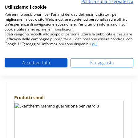
Politica sulla riservatezza
Utilizziamo i cookie
Descrizione
Potremmo posizionarli per l'analisi dei dati dei nostri visitatori, per
originale pietra laterale a sinistra B per stufa a legna
migliorare il nostro sito Web, mostrare contenuti personalizzati e offrirti
Skantherm Merano Ci sono diversi modelli per la
un'esperienza di navigazione eccezionale. Per ulteriori informazioni sui
Skantherm Merano.…
Di più
cookie utilizziamo aprire le impostazioni.
I dati vengono raccolti allo scopo di personalizzare la pubblicità e misurare
l'efficacia delle campagne pubblicitarie. I dati possono essere condivisi con
Caratteristiche
Google LLC; maggiori informazioni sono disponibili
qui
.
Informazioni sulla sicurezza dei prodotti
Accettare tutti
No, aggiusta
Salta la galleria dei prodotti
Prodotti simili