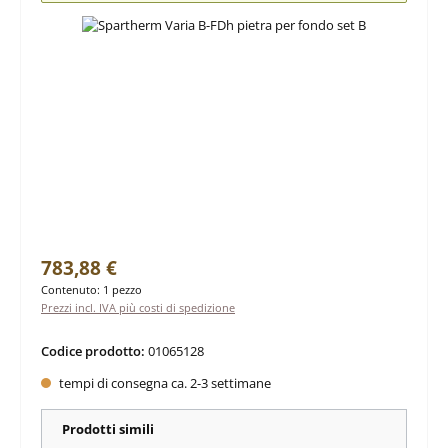
Prezzo normale:
783,88 €
Contenuto:
1 pezzo
Prezzi incl. IVA più costi di spedizione
Codice prodotto:
01065128
tempi di consegna ca. 2-3 settimane
Prodotti simili