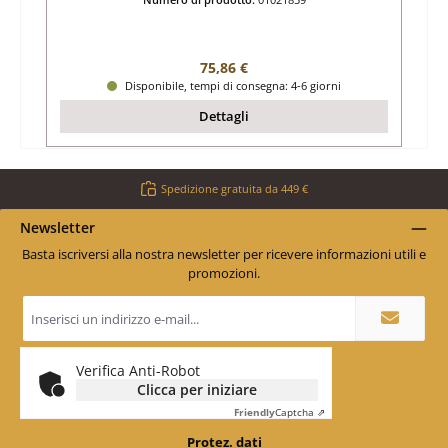
Prezzo normale:
75,86 €
Disponibile, tempi di consegna: 4-6 giorni
Dettagli
Spedizione gratuita da 449 €
Newsletter
Basta iscriversi alla nostra newsletter per ricevere informazioni utili e
promozioni.
Indirizzo
e-
mail
*
Verifica Anti-Robot
Clicca per iniziare
Friendly
Captcha ⇗
Protez. dati