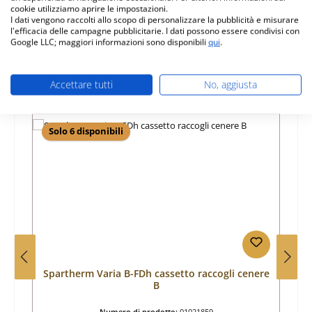
cookie utilizziamo aprire le impostazioni.
Informazioni sulla sicurezza dei prodotti
I dati vengono raccolti allo scopo di personalizzare la pubblicità e misurare
l'efficacia delle campagne pubblicitarie. I dati possono essere condivisi con
Google LLC; maggiori informazioni sono disponibili
qui
.
Accettare tutti
No, aggiusta
Salta la galleria dei prodotti
Prodotti simili
Solo 6 disponibili
Spartherm Varia B-FDh cassetto raccogli cenere
B
Numero di prodotto:
01021859