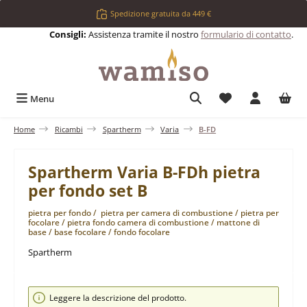
Passa al contenuto principale
Spedizione gratuita da 449 €
Consigli:
Assistenza tramite il nostro
formulario di contatto
.
Hai 0 articoli nell
Menu
Home
Ricambi
Spartherm
Varia
B-FD
Spartherm Varia B-FDh pietra
per fondo set B
pietra per fondo / pietra per camera di combustione / pietra per
focolare / pietra fondo camera di combustione / mattone di
base / base focolare / fondo focolare
Spartherm
Salta la galleria di immagini
Leggere la descrizione del prodotto.