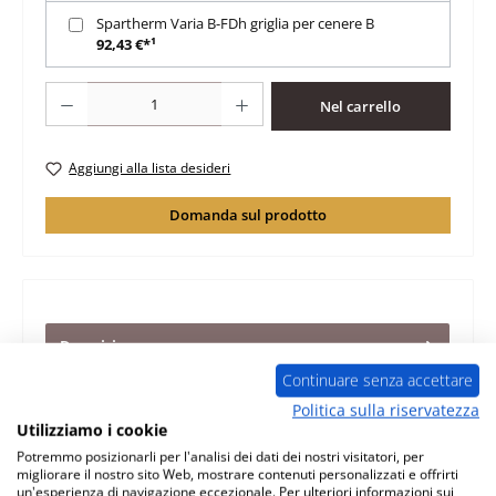
Spartherm Varia B-FDh griglia per cenere B
92,43 €*¹
Quantità del prodotto: inserisci la quantità desiderata o usa i pulsanti per au
Nel carrello
Aggiungi alla lista desideri
Domanda sul prodotto
Descrizione
originale pietra per fondo set B per inserto per caminetto
Continuare senza accettare
Spartherm Varia B-FDh Adatto per i modelli dal 05/2015
Politica sulla riservatezza
Sparthe…
Di più
Utilizziamo i cookie
Potremmo posizionarli per l'analisi dei dati dei nostri visitatori, per
Caratteristiche
migliorare il nostro sito Web, mostrare contenuti personalizzati e offrirti
un'esperienza di navigazione eccezionale. Per ulteriori informazioni sui