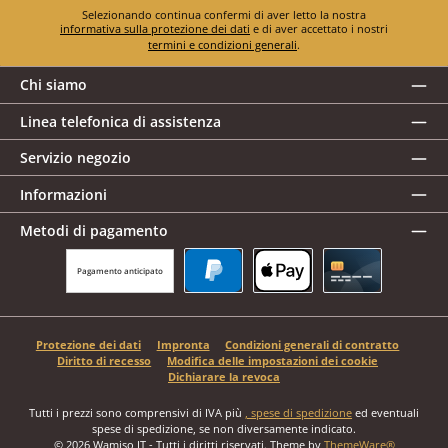
Selezionando continua confermi di aver letto la nostra
informativa sulla protezione dei dati
e di aver accettato i nostri
termini e condizioni generali
.
Chi siamo
Linea telefonica di assistenza
Servizio negozio
Informazioni
Metodi di pagamento
Pagamento anticipato
PayPal
Apple Pay
Carta di credito
Protezione dei dati
Impronta
Condizioni generali di contratto
Diritto di recesso
Modifica delle impostazioni dei cookie
Dichiarare la revoca
Tutti i prezzi sono comprensivi di IVA più
, spese di spedizione
ed eventuali
spese di spedizione, se non diversamente indicato.
© 2026 Wamiso IT - Tutti i diritti riservati. Theme by
ThemeWare®