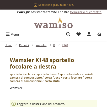
Passa al contenuto principale
Spedizione gratuita da 449 €
Consigli:
Assistenza tramite il nostro
formulario di contatto
.
Hai 0 articoli nell
Menu
Home
Ricambi
Wamsler
K
K148
Wamsler K148 sportello
focolare a destra
sportello focolare / sportello fuoco / sportello stufa / sportello
camera di combustione / porta fuoco / porta focolare / porta
camera di combustione / porta stufa
Wamsler
Salta la galleria di immagini
Leggere la descrizione del prodotto.