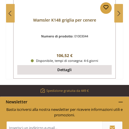
Wamsler K148 griglia per cenere
Numero di prodotto:
01003044
Prezzo normale:
106,52 €
Disponibile, tempi di consegna: 4-6 giorni
Dettagli
Spedizione gratuita da 449 €
Newsletter
Basta iscriversi alla nostra newsletter per ricevere informazioni utili e
promozioni.
Indirizzo
e-