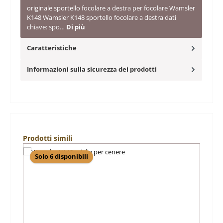
originale sportello focolare a destra per focolare Wamsler
K148 Wamsler K148 sportello focolare a destra dati
chiave: spo…
Di più
Caratteristiche
Informazioni sulla sicurezza dei prodotti
Salta la galleria dei prodotti
Prodotti simili
Solo 6 disponibili