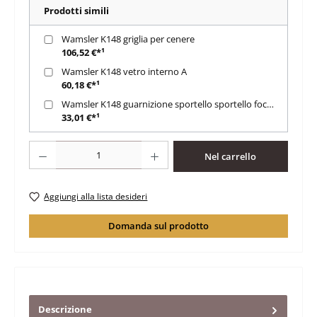
Prodotti simili
Wamsler K148 griglia per cenere
106,52 €*¹
Wamsler K148 vetro interno A
60,18 €*¹
Wamsler K148 guarnizione sportello sportello focolare
33,01 €*¹
Quantità del prodotto: inserisci la quantità desiderata o usa i pulsanti per au
Nel carrello
Aggiungi alla lista desideri
Domanda sul prodotto
Descrizione