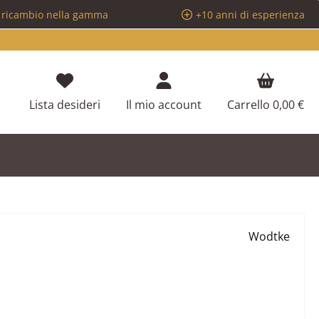
i ricambio nella gamma
+10 anni di esperienza
Hai 0 articoli nella lista dei desideri
Lista desideri
Il mio account
Carrello
0,00 €
Wodtke