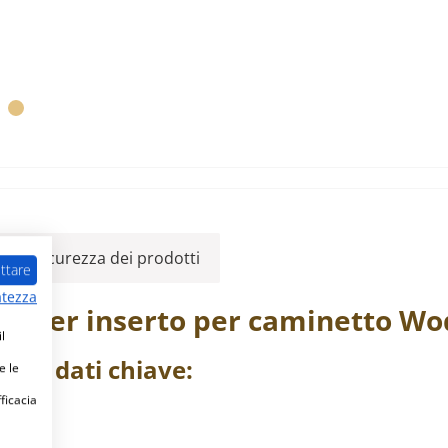
ulla sicurezza dei prodotti
ttare
atezza
lo
per inserto per caminetto
Wo
l
tello
dati chiave:
e le
fficacia