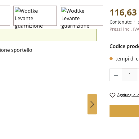
Prezzo norm
116,63
Contenuto:
1 
Prezzi incl. IV
Codice prod
tempi di c
Quantità del p
Aggiungi alla