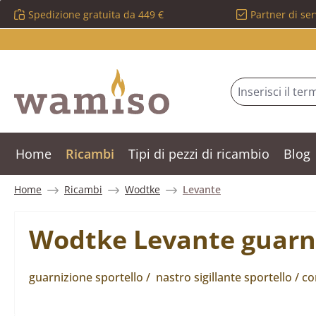
Spedizione gratuita da 449 €
Partner di ser
ssa al contenuto principale
Salta alla ricerca
Passa alla navigazione principale
Home
Ricambi
Tipi di pezzi di ricambio
Blog
Home
Ricambi
Wodtke
Levante
Wodtke Levante guarni
guarnizione sportello / nastro sigillante sportello / c