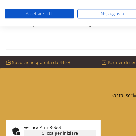
guarnizione per cordone
lunghezza 3,00 m
Accettare tutti
No, aggiusta
diametro 16 mm
Compreso l'adesivo e il raccoglitore
Spedizione gratuita da 449 €
Partner di ser
Basta iscri
Verifica Anti-Robot
Clicca per iniziare