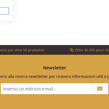
vizio per oltre 50 produttori
Oltre 40.000 pezzi d
Newsletter
versi alla nostra newsletter per ricevere informazioni utili e
Indirizzo
e-
mail
*