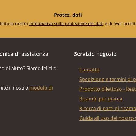
Protez. dati
letto la nostra
informativa sulla protezione dei dati
e di aver accett
fonica di assistenza
Servizio negozio
o di aiuto? Siamo felici di
Contatto
Spedizione e termini di
ite il nostro
modulo di
Prodotto difettoso - Res
Ricambi per marca
Ricerca di parti di ricam
Guida all'uso del nostro