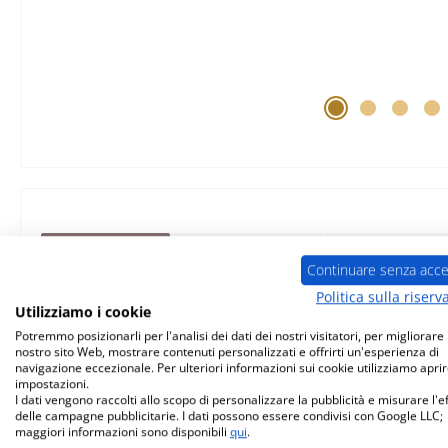
Descrizione
Caratteristiche
Informazioni s
Continuare senza acce
Politica sulla riserv
originale
guarnizione sportel
Utilizziamo i cookie
Potremmo posizionarli per l'analisi dei dati dei nostri visitatori, per migliorare i
nostro sito Web, mostrare contenuti personalizzati e offrirti un'esperienza di
Wodtke
Levante
guarnizione spor
navigazione eccezionale. Per ulteriori informazioni sui cookie utilizziamo aprir
impostazioni.
I dati vengono raccolti allo scopo di personalizzare la pubblicità e misurare l'e
delle campagne pubblicitarie. I dati possono essere condivisi con Google LLC;
cordone isolante porta, treccia
maggiori informazioni sono disponibili
qui
.