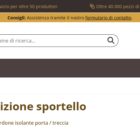
vizio per oltre 50 produttori
Oltre 40.000 pezzi d
Consigli:
Assistenza tramite il nostro
formulario di contatto
.
zione sportello
ordone isolante porta / treccia