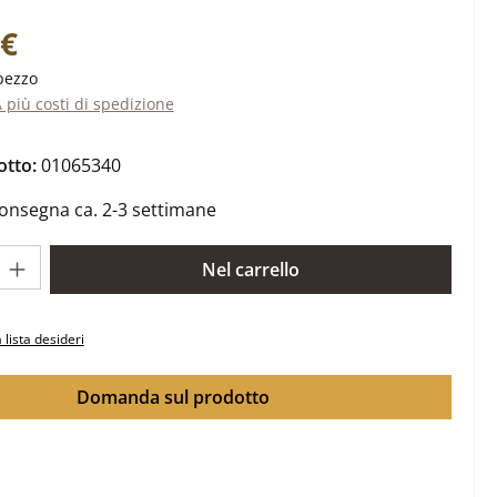
ale:
 €
pezzo
A più costi di spedizione
otto:
01065340
onsegna ca. 2-3 settimane
rodotto: inserisci la quantità desiderata o usa i pulsanti per aume
Nel carrello
 lista desideri
Domanda sul prodotto