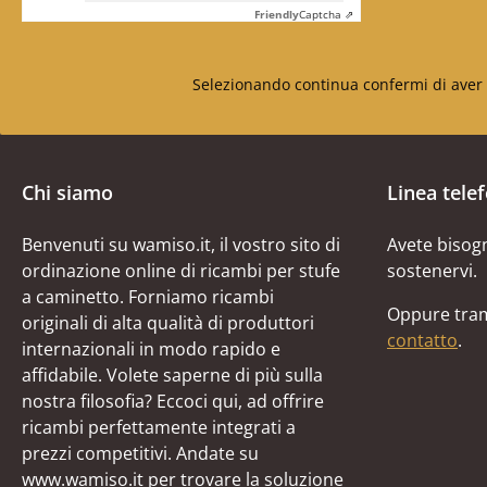
Friendly
Captcha ⇗
Selezionando continua confermi di aver 
Chi siamo
Linea tele
Benvenuti su wamiso.it, il vostro sito di
Avete bisogn
ordinazione online di ricambi per stufe
sostenervi.
a caminetto. Forniamo ricambi
Oppure tram
originali di alta qualità di produttori
contatto
.
internazionali in modo rapido e
affidabile. Volete saperne di più sulla
nostra filosofia? Eccoci qui, ad offrire
ricambi perfettamente integrati a
prezzi competitivi. Andate su
www.wamiso.it per trovare la soluzione