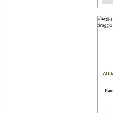
Atti
Nume