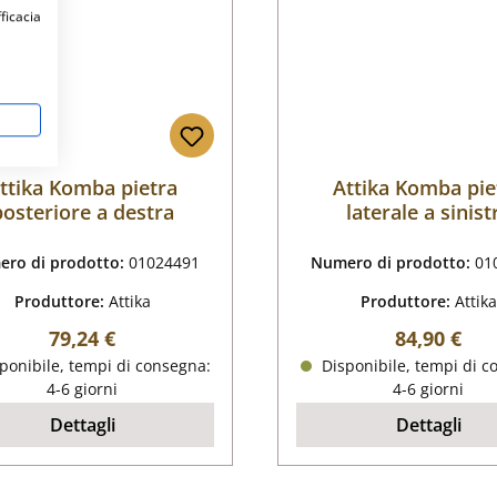
fficacia
ttika Komba pietra
Attika Komba pie
posteriore a destra
laterale a sinist
posteriore
ro di prodotto:
01024491
Numero di prodotto:
01
Produttore:
Attika
Produttore:
Attika
Prezzo normale:
Prezzo nor
79,24 €
84,90 €
ponibile, tempi di consegna:
Disponibile, tempi di c
4-6 giorni
4-6 giorni
Dettagli
Dettagli