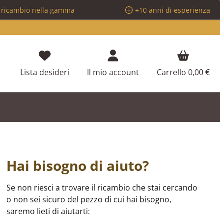
i ricambio nella gamma
+10 anni di esperienza
Hai 0 articoli nella lista dei desideri
Lista desideri
Il mio account
Carrello
0,00 €
Hai bisogno di aiuto?
Se non riesci a trovare il ricambio che stai cercando
o non sei sicuro del pezzo di cui hai bisogno,
saremo lieti di aiutarti: