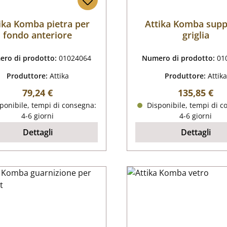
ika Komba pietra per
Attika Komba sup
fondo anteriore
griglia
ro di prodotto:
01024064
Numero di prodotto:
01
Produttore:
Attika
Produttore:
Attika
Prezzo normale:
Prezzo nor
79,24 €
135,85 €
ponibile, tempi di consegna:
Disponibile, tempi di c
4-6 giorni
4-6 giorni
Dettagli
Dettagli