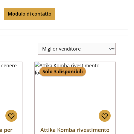
Modulo di contatto
Solo 3 disponibili
a per
Attika Komba rivestimento