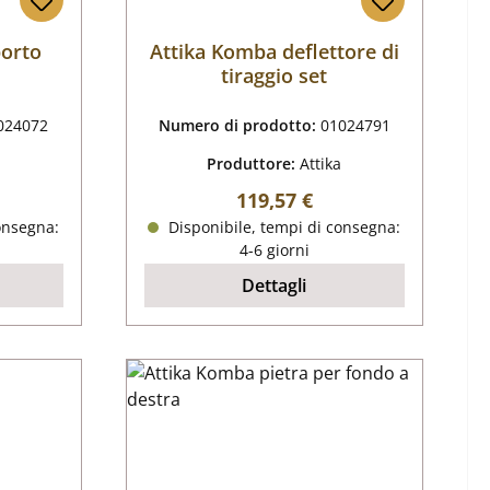
porto
Attika Komba deflettore di
tiraggio set
024072
Numero di prodotto:
01024791
Produttore:
Attika
male:
Prezzo normale:
119,57 €
onsegna:
Disponibile, tempi di consegna:
4-6 giorni
Dettagli