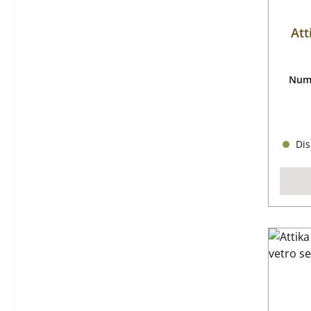
Att
Nume
Dis