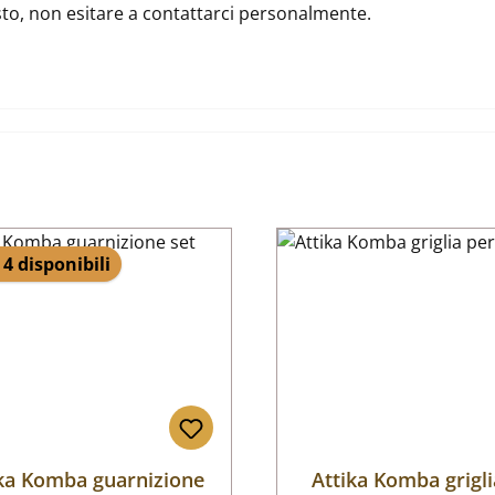
usto, non esitare a contattarci personalmente.
 4 disponibili
ika Komba guarnizione
Attika Komba grigli