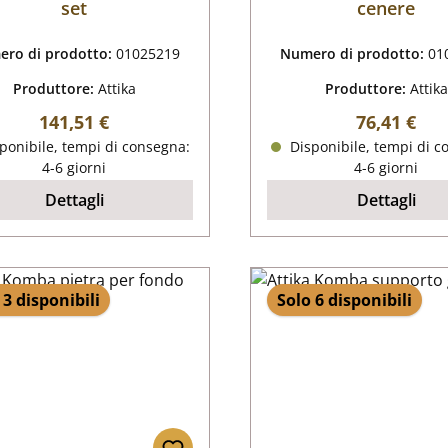
set
cenere
ro di prodotto:
01025219
Numero di prodotto:
01
Produttore:
Attika
Produttore:
Attika
Prezzo normale:
Prezzo nor
141,51 €
76,41 €
ponibile, tempi di consegna:
Disponibile, tempi di c
4-6 giorni
4-6 giorni
Dettagli
Dettagli
 3 disponibili
Solo 6 disponibili