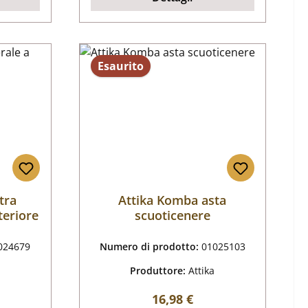
Esaurito
tra
Attika Komba asta
teriore
scuoticenere
024679
Numero di prodotto:
01025103
Produttore:
Attika
male:
Prezzo normale:
16,98 €