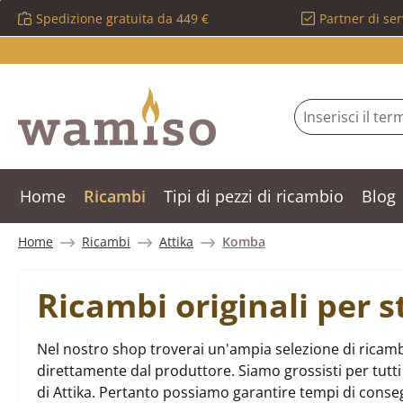
Spedizione gratuita da 449 €
Partner di ser
ssa al contenuto principale
Salta alla ricerca
Passa alla navigazione principale
Home
Ricambi
Tipi di pezzi di ricambio
Blog
Home
Ricambi
Attika
Komba
Ricambi originali per 
Nel nostro shop troverai un'ampia selezione di ricamb
direttamente dal produttore. Siamo grossisti per tutti 
di Attika. Pertanto possiamo garantire tempi di conse