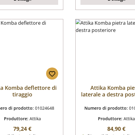
ka Komba deflettore di
Attika Komba pie
tiraggio
laterale a destra pos
ro di prodotto:
01024648
Numero di prodotto:
01
Produttore:
Attika
Produttore:
Attika
Prezzo normale:
Prezzo nor
79,24 €
84,90 €