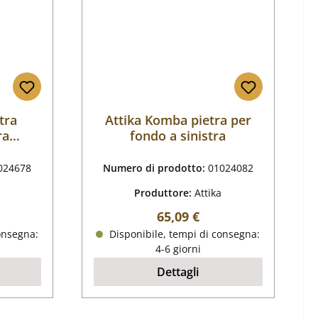
tra
Attika Komba pietra per
ra
fondo a sinistra
024678
Numero di prodotto:
01024082
Produttore:
Attika
male:
Prezzo normale:
65,09 €
onsegna:
Disponibile, tempi di consegna:
4-6 giorni
Dettagli