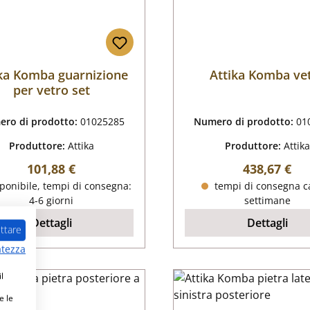
ika Komba guarnizione
Attika Komba ve
per vetro set
ro di prodotto:
01025285
Numero di prodotto:
01
Produttore:
Attika
Produttore:
Attika
Prezzo normale:
Prezzo nor
101,88 €
438,67 €
ponibile, tempi di consegna:
tempi di consegna ca
4-6 giorni
settimane
Dettagli
Dettagli
ttare
atezza
l
e le