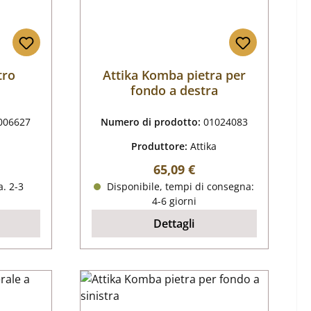
tro
Attika Komba pietra per
fondo a destra
006627
Numero di prodotto:
01024083
Produttore:
Attika
male:
Prezzo normale:
65,09 €
. 2-3
Disponibile, tempi di consegna:
4-6 giorni
Dettagli