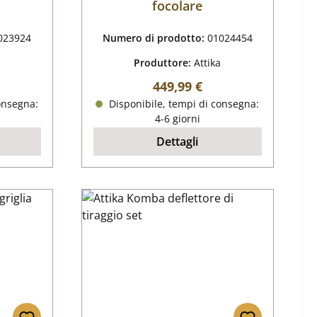
focolare
023924
Numero di prodotto:
01024454
Produttore:
Attika
male:
Prezzo normale:
449,99 €
onsegna:
Disponibile, tempi di consegna:
4-6 giorni
Dettagli