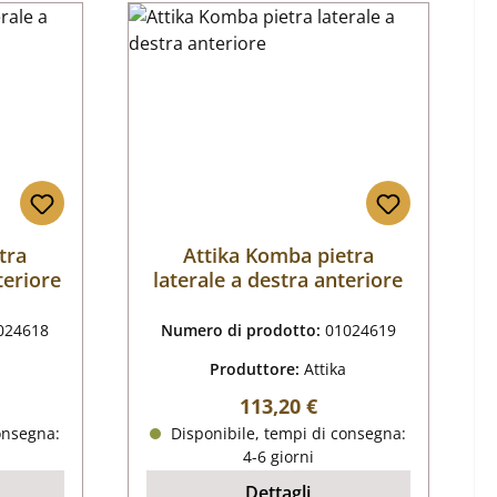
tra
Attika Komba pietra
teriore
laterale a destra anteriore
024618
Numero di prodotto:
01024619
Produttore:
Attika
male:
Prezzo normale:
113,20 €
onsegna:
Disponibile, tempi di consegna:
4-6 giorni
Dettagli