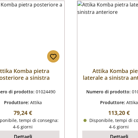
ttika Komba pietra
Attika Komba pie
osteriore a sinistra
laterale a sinistra an
ro di prodotto:
01024490
Numero di prodotto:
01
Produttore:
Attika
Produttore:
Attika
Prezzo normale:
Prezzo nor
79,24 €
113,20 €
ponibile, tempi di consegna:
Disponibile, tempi di c
4-6 giorni
4-6 giorni
Dettagli
Dettagli