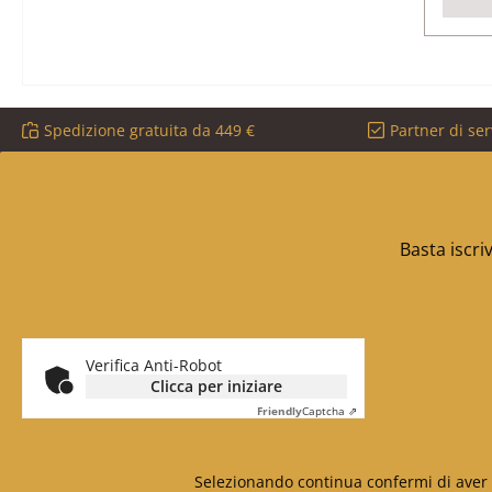
Spedizione gratuita da 449 €
Partner di ser
Basta iscri
Verifica Anti-Robot
Clicca per iniziare
Friendly
Captcha ⇗
Selezionando continua confermi di aver 