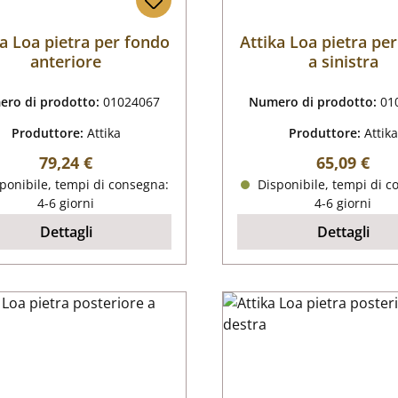
ka Loa pietra per fondo
Attika Loa pietra pe
anteriore
a sinistra
ro di prodotto:
01024067
Numero di prodotto:
01
Produttore:
Attika
Produttore:
Attika
Prezzo normale:
Prezzo nor
79,24 €
65,09 €
ponibile, tempi di consegna:
Disponibile, tempi di c
4-6 giorni
4-6 giorni
Dettagli
Dettagli