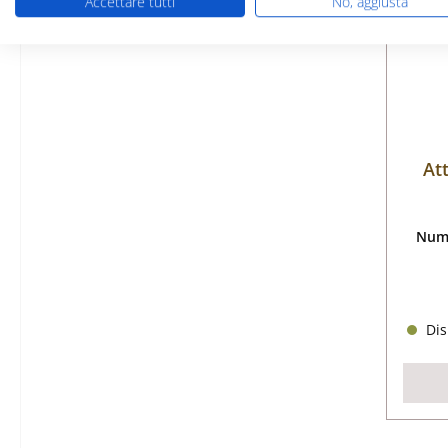
Accettare tutti
No, aggiusta
Att
Nume
Dis