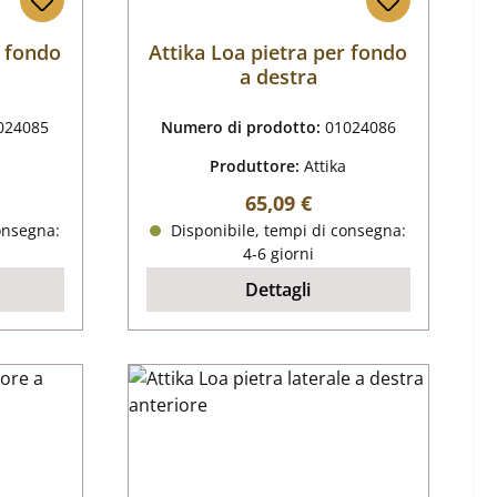
r fondo
Attika Loa pietra per fondo
a destra
024085
Numero di prodotto:
01024086
Produttore:
Attika
male:
Prezzo normale:
65,09 €
onsegna:
Disponibile, tempi di consegna:
4-6 giorni
Dettagli