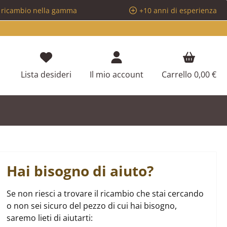
i ricambio nella gamma
+10 anni di esperienza
Hai 0 articoli nella lista dei desideri
Lista desideri
Il mio account
Carrello
0,00 €
Hai bisogno di aiuto?
Se non riesci a trovare il ricambio che stai cercando
o non sei sicuro del pezzo di cui hai bisogno,
saremo lieti di aiutarti: