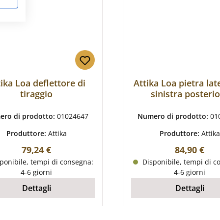
ika Loa deflettore di
Attika Loa pietra lat
tiraggio
sinistra posteri
ro di prodotto:
01024647
Numero di prodotto:
01
Produttore:
Attika
Produttore:
Attika
Prezzo normale:
Prezzo nor
79,24 €
84,90 €
ponibile, tempi di consegna:
Disponibile, tempi di c
4-6 giorni
4-6 giorni
Dettagli
Dettagli