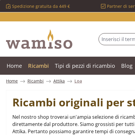
Spedizione gratuita da 449 €
Partner di ser
ssa al contenuto principale
Salta alla ricerca
Passa alla navigazione principale
Home
Ricambi
Tipi di pezzi di ricambio
Blog
Home
Ricambi
Attika
Loa
Ricambi originali per s
Nel nostro shop troverai un'ampia selezione di ricambi
direttamente dal produttore. Siamo grossisti per tutti i
Attika. Pertanto possiamo garantire tempi di consegna