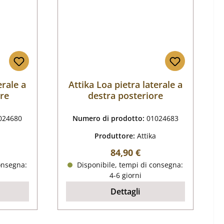
erale a
Attika Loa pietra laterale a
ore
destra posteriore
024680
Numero di prodotto:
01024683
Produttore:
Attika
male:
Prezzo normale:
84,90 €
onsegna:
Disponibile, tempi di consegna:
4-6 giorni
Dettagli