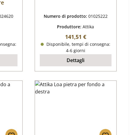
re
024620
Numero di prodotto:
01025222
Produttore:
Attika
male:
Prezzo normale:
141,51 €
onsegna:
Disponibile, tempi di consegna:
4-6 giorni
Dettagli