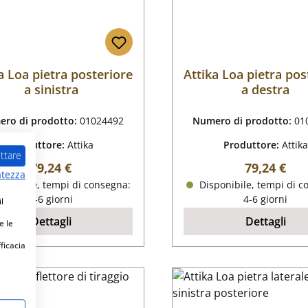
a Loa pietra posteriore
Attika Loa pietra pos
a sinistra
a destra
ro di prodotto:
01024492
Numero di prodotto:
01
Produttore:
Attika
Produttore:
Attika
ttare
Prezzo normale:
Prezzo nor
79,24 €
79,24 €
atezza
ponibile, tempi di consegna:
Disponibile, tempi di c
4-6 giorni
4-6 giorni
l
Dettagli
Dettagli
e le
fficacia