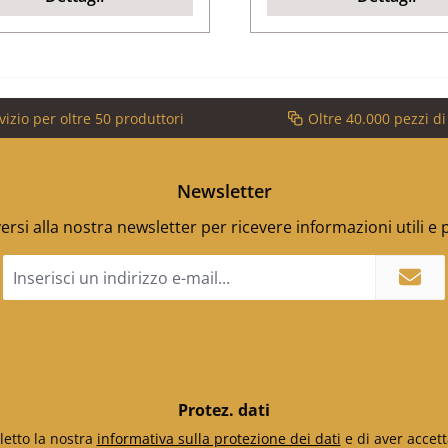
vizio per oltre 50 produttori
Oltre 40.000 pezzi d
Newsletter
versi alla nostra newsletter per ricevere informazioni utili e
Indirizzo
e-
mail
*
Protez. dati
letto la nostra
informativa sulla protezione dei dati
e di aver accett