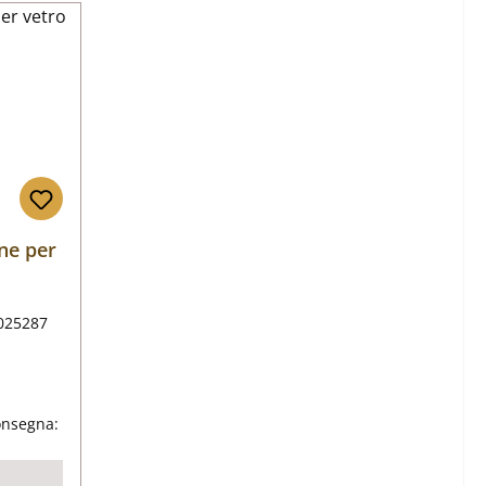
ne per
025287
male:
onsegna: