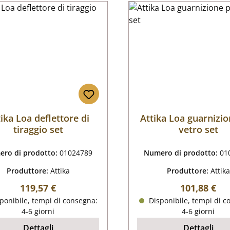
ika Loa deflettore di
Attika Loa guarnizio
tiraggio set
vetro set
ro di prodotto:
01024789
Numero di prodotto:
01
Produttore:
Attika
Produttore:
Attika
Prezzo normale:
Prezzo nor
119,57 €
101,88 €
ponibile, tempi di consegna:
Disponibile, tempi di c
4-6 giorni
4-6 giorni
Dettagli
Dettagli