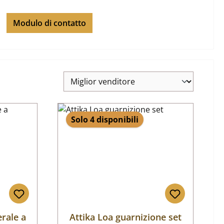
Modulo di contatto
Solo 4 disponibili
erale a
Attika Loa guarnizione set