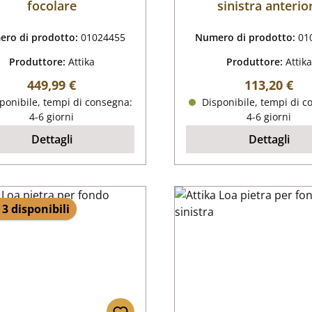
focolare
sinistra anterio
ro di prodotto:
01024455
Numero di prodotto:
01
Produttore:
Attika
Produttore:
Attika
Prezzo normale:
Prezzo nor
449,99 €
113,20 €
ponibile, tempi di consegna:
Disponibile, tempi di c
4-6 giorni
4-6 giorni
Dettagli
Dettagli
 3 disponibili