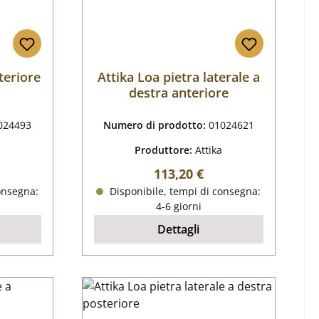
teriore
Attika Loa pietra laterale a
destra anteriore
024493
Numero di prodotto:
01024621
Produttore:
Attika
male:
Prezzo normale:
113,20 €
onsegna:
Disponibile, tempi di consegna:
4-6 giorni
Dettagli