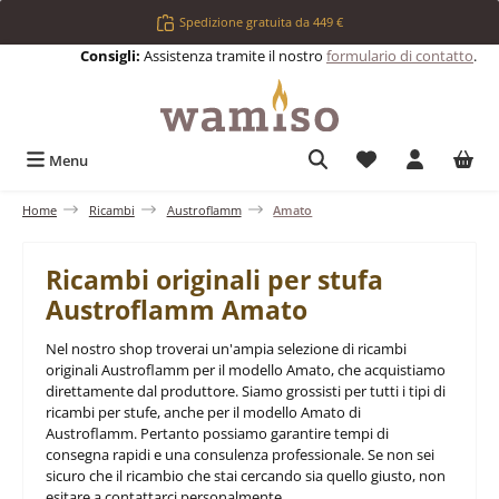
Passa al contenuto principale
Spedizione gratuita da 449 €
Consigli:
Assistenza tramite il nostro
formulario di contatto
.
Hai 0 articoli nell
Menu
Home
Ricambi
Austroflamm
Amato
Ricambi originali per stufa
Austroflamm Amato
Nel nostro shop troverai un'ampia selezione di ricambi
originali Austroflamm per il modello Amato, che acquistiamo
direttamente dal produttore. Siamo grossisti per tutti i tipi di
ricambi per stufe, anche per il modello Amato di
Austroflamm. Pertanto possiamo garantire tempi di
consegna rapidi e una consulenza professionale. Se non sei
sicuro che il ricambio che stai cercando sia quello giusto, non
esitare a contattarci personalmente.