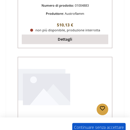
Numero di prodotto:
01004883
Produttore:
Austroflamm
Prezzo normale:
510,13 €
non più disponibile, produzione interrotta
Dettagli
Austroflamm Amato Back vetro in basso
Continuare senza accettare