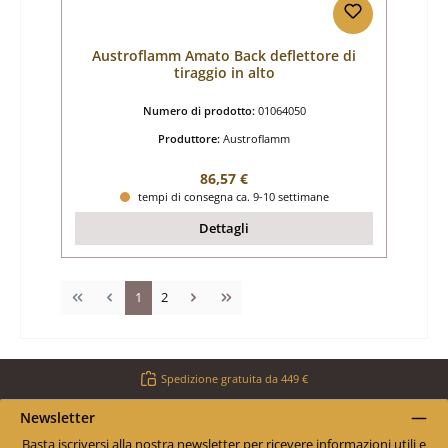
Austroflamm Amato Back deflettore di
tiraggio in alto
Numero di prodotto:
01064050
Produttore:
Austroflamm
Prezzo normale:
86,57 €
tempi di consegna ca. 9-10 settimane
Dettagli
Pagina
Pagina
1
2
Spedizione gratuita da 449 €
Newsletter
Basta iscriversi alla nostra newsletter per ricevere informazioni utili e