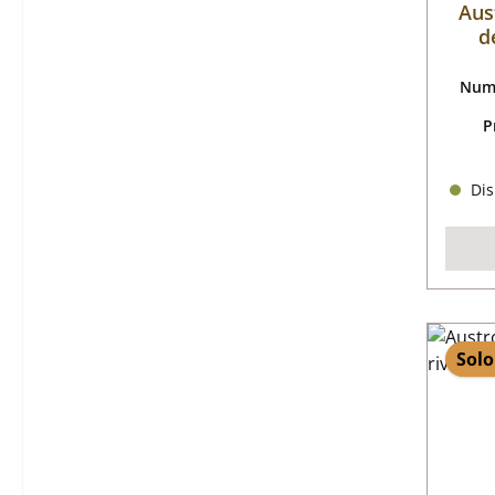
Aus
d
Nume
P
Dis
Solo