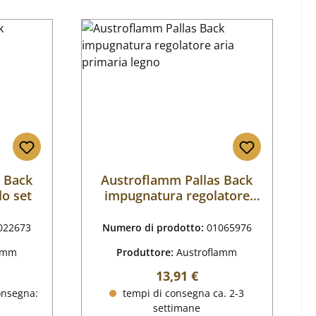
 Back
Austroflamm Pallas Back
lo set
impugnatura regolatore
aria primaria legno
022673
Numero di prodotto:
01065976
lamm
Produttore:
Austroflamm
male:
Prezzo normale:
13,91 €
onsegna:
tempi di consegna ca. 2-3
settimane