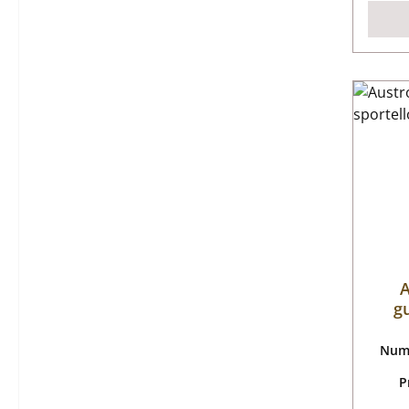
A
g
Nume
P