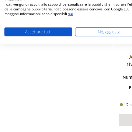
I dati vengono raccolti allo scopo di personalizzare la pubblicità e misurare l'e
delle campagne pubblicitarie. I dati possono essere condivisi con Google LLC;
maggiori informazioni sono disponibili
qui
.
Accettare tutti
No, aggiusta
A
ri
Nume
P
Dis