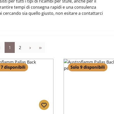
i per tutti i tipi di ricambi per stufe, anche per il
rantire tempi di consegna rapidi e una consulenza
ai cercando sia quello giusto, non esitare a contattarci
Pagina
Pagina
1
2
 7 disponibili
Solo 9 disponibili