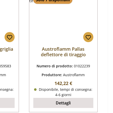
riglia
Austroflamm Pallas
deflettore di tiraggio
059583
Numero di prodotto:
01022239
lamm
Produttore:
Austroflamm
male:
Prezzo normale:
142,22 €
onsegna:
Disponibile, tempi di consegna:
4-6 giorni
Dettagli