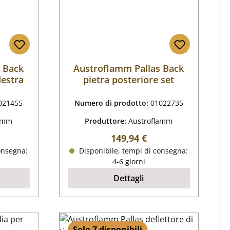
 Back
Austroflamm Pallas Back
destra
pietra posteriore set
021455
Numero di prodotto:
01022735
lamm
Produttore:
Austroflamm
male:
Prezzo normale:
149,94 €
onsegna:
Disponibile, tempi di consegna:
4-6 giorni
Dettagli
Solo 7 disponibili