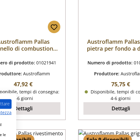
ustroflamm Pallas
Austroflamm Pallas
nello di combustione
pietra per fondo a 
centrale
ro di prodotto:
01021941
Numero di prodotto:
01
roduttore:
Austroflamm
Produttore:
Austrof
Prezzo normale:
Prezzo nor
47,92 €
75,75 €
ponibile, tempi di consegna:
Disponibile, tempi di c
4-6 giorni
4-6 giorni
ttare
Dettagli
Dettagli
atezza
l
e le
 7 disponibili
Solo 9 disponibili