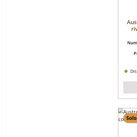
Aus
ri
Nume
P
Dis
Solo