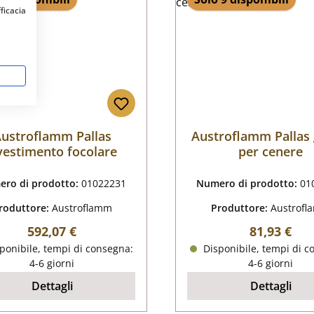
fficacia
ustroflamm Pallas
Austroflamm Pallas g
vestimento focolare
per cenere
ro di prodotto:
01022231
Numero di prodotto:
01
roduttore:
Austroflamm
Produttore:
Austrof
Prezzo normale:
Prezzo nor
592,07 €
81,93 €
ponibile, tempi di consegna:
Disponibile, tempi di c
4-6 giorni
4-6 giorni
Dettagli
Dettagli