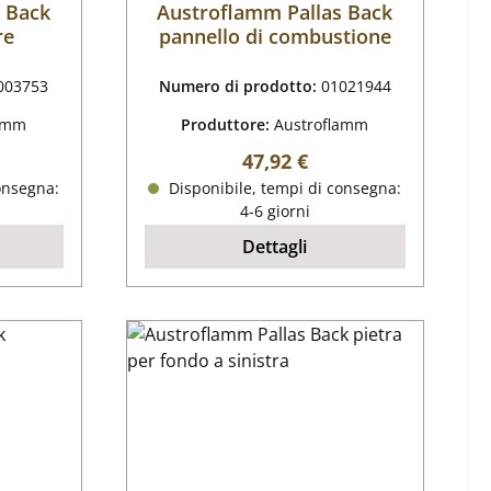
 Back
Austroflamm Pallas Back
re
pannello di combustione
003753
Numero di prodotto:
01021944
lamm
Produttore:
Austroflamm
male:
Prezzo normale:
47,92 €
onsegna:
Disponibile, tempi di consegna:
4-6 giorni
Dettagli