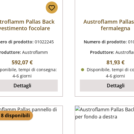
troflamm Pallas Back
Austroflamm Pallas
vestimento focolare
fermalegna
ro di prodotto:
01022245
Numero di prodotto:
01
roduttore:
Austroflamm
Produttore:
Austrof
Prezzo normale:
Prezzo nor
592,07 €
81,93 €
ponibile, tempi di consegna:
Disponibile, tempi di c
4-6 giorni
4-6 giorni
Dettagli
Dettagli
 8 disponibili