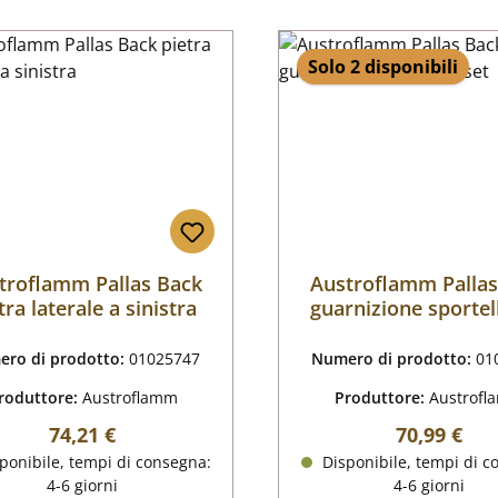
Solo 2 disponibili
troflamm Pallas Back
Austroflamm Pallas
tra laterale a sinistra
guarnizione sportel
ro di prodotto:
01025747
Numero di prodotto:
01
roduttore:
Austroflamm
Produttore:
Austrof
Prezzo normale:
Prezzo nor
74,21 €
70,99 €
ponibile, tempi di consegna:
Disponibile, tempi di c
4-6 giorni
4-6 giorni