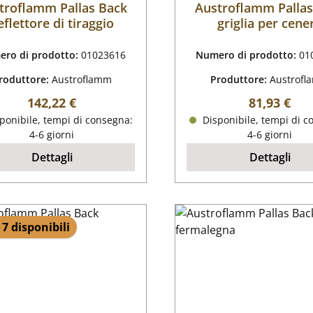
troflamm Pallas Back
Austroflamm Pallas
eflettore di tiraggio
griglia per cene
ro di prodotto:
01023616
Numero di prodotto:
01
roduttore:
Austroflamm
Produttore:
Austrof
Prezzo normale:
Prezzo nor
142,22 €
81,93 €
ponibile, tempi di consegna:
Disponibile, tempi di c
4-6 giorni
4-6 giorni
Dettagli
Dettagli
 7 disponibili