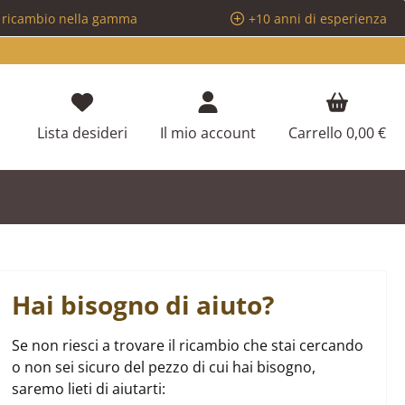
i ricambio nella gamma
+10 anni di esperienza
Hai 0 articoli nella lista dei desideri
Lista desideri
Il mio account
Carrello
0,00 €
Hai bisogno di aiuto?
Se non riesci a trovare il ricambio che stai cercando
o non sei sicuro del pezzo di cui hai bisogno,
saremo lieti di aiutarti: