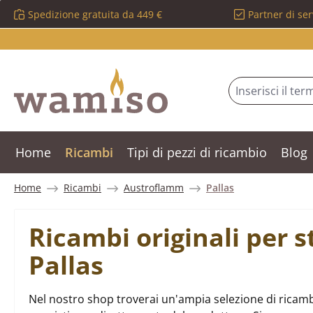
Spedizione gratuita da 449 €
Partner di ser
ssa al contenuto principale
Salta alla ricerca
Passa alla navigazione principale
Home
Ricambi
Tipi di pezzi di ricambio
Blog
Home
Ricambi
Austroflamm
Pallas
Ricambi originali per 
Pallas
Nel nostro shop troverai un'ampia selezione di ricambi