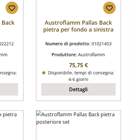
 Back
Austroflamm Pallas Back
pietra per fondo a sinistra
022212
Numero di prodotto:
01021453
lamm
Produttore:
Austroflamm
male:
Prezzo normale:
75,75 €
onsegna:
Disponibile, tempi di consegna:
4-6 giorni
Dettagli