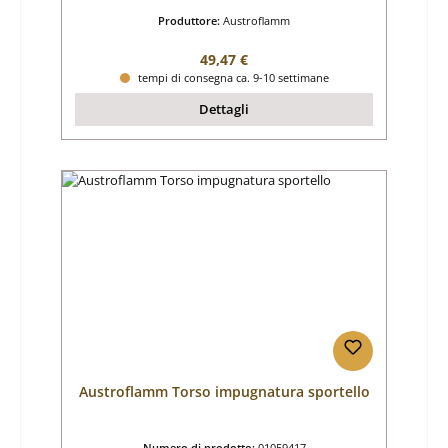
Produttore:
Austroflamm
Prezzo normale:
49,47 €
tempi di consegna ca. 9-10 settimane
Dettagli
Austroflamm Torso impugnatura sportello
Numero di prodotto:
01059417