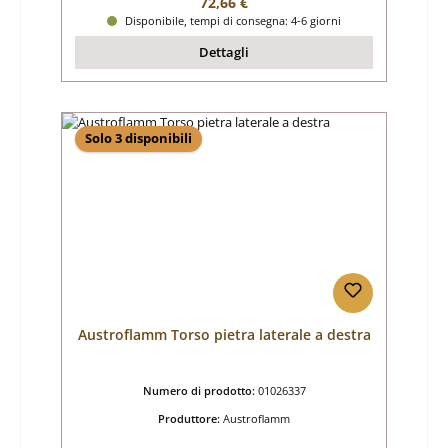
Prezzo normale:
72,66 €
Disponibile, tempi di consegna: 4-6 giorni
Dettagli
Solo 3 disponibili
Austroflamm Torso pietra laterale a destra
Numero di prodotto:
01026337
Produttore:
Austroflamm