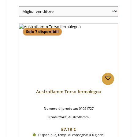
Solo 7 disponibili
Austroflamm Torso fermalegna
Numero di prodotto:
01021727
Produttore:
Austroflamm
Prezzo normale:
57,19 €
Disponibile, tempi di consegna: 4-6 giorni