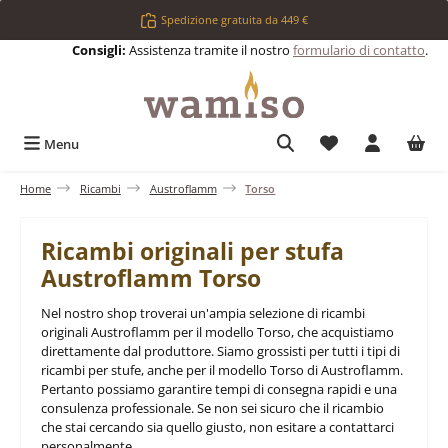
Passa al contenuto principale
Spedizione gratuita da 449 €
Consigli:
Assistenza tramite il nostro
formulario di contatto
.
Hai 0 articoli nell
Menu
Home
Ricambi
Austroflamm
Torso
Ricambi originali per stufa
Austroflamm Torso
Nel nostro shop troverai un'ampia selezione di ricambi
originali Austroflamm per il modello Torso, che acquistiamo
direttamente dal produttore. Siamo grossisti per tutti i tipi di
ricambi per stufe, anche per il modello Torso di Austroflamm.
Pertanto possiamo garantire tempi di consegna rapidi e una
consulenza professionale. Se non sei sicuro che il ricambio
che stai cercando sia quello giusto, non esitare a contattarci
personalmente.