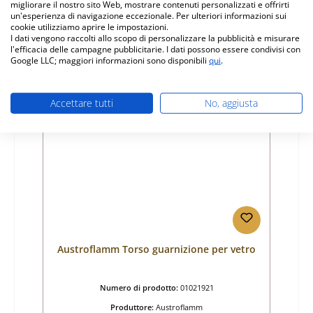
migliorare il nostro sito Web, mostrare contenuti personalizzati e offrirti
Prezzo normale:
un'esperienza di navigazione eccezionale. Per ulteriori informazioni sui
71,12 €
cookie utilizziamo aprire le impostazioni.
Disponibile, tempi di consegna: 4-6 giorni
I dati vengono raccolti allo scopo di personalizzare la pubblicità e misurare
l'efficacia delle campagne pubblicitarie. I dati possono essere condivisi con
Dettagli
Google LLC; maggiori informazioni sono disponibili
qui
.
Accettare tutti
No, aggiusta
Solo 7 disponibili
Austroflamm Torso guarnizione per vetro
Numero di prodotto:
01021921
Produttore:
Austroflamm