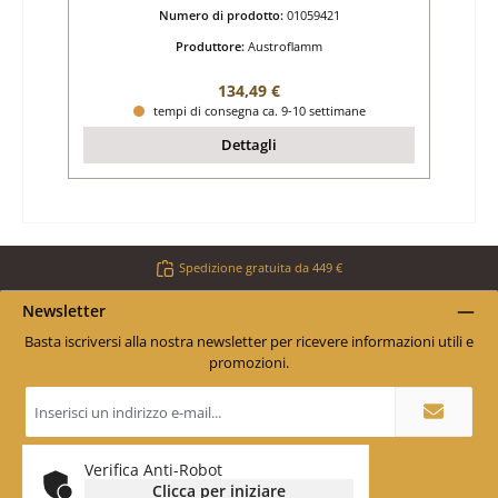
Numero di prodotto:
01059421
Produttore:
Austroflamm
Prezzo normale:
134,49 €
tempi di consegna ca. 9-10 settimane
Dettagli
Spedizione gratuita da 449 €
Newsletter
Basta iscriversi alla nostra newsletter per ricevere informazioni utili e
promozioni.
Indirizzo
e-
mail
*
Verifica Anti-Robot
Clicca per iniziare