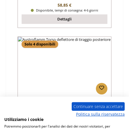
Prezzo normale:
58,85 €
Disponibile, tempi di consegna: 4-6 giorni
Dettagli
Solo 4 disponibili
Austroflamm Torso deflettore di tiraggio
posteriore
Continuare senza accettare
Politica sulla riservatezza
Numero di prodotto:
01024814
Utilizziamo i cookie
Produttore:
Austroflamm
Potremmo posizionarli per l'analisi dei dati dei nostri visitatori, per