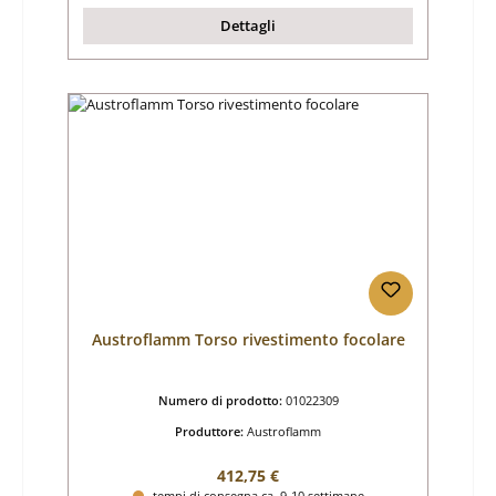
Dettagli
Austroflamm Torso rivestimento focolare
Numero di prodotto:
01022309
Produttore:
Austroflamm
Prezzo normale:
412,75 €
tempi di consegna ca. 9-10 settimane