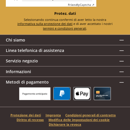
Friendly
Captcha ⇗
Protez. dati
Selezionando continua confermi di aver letto la nostra
informativa sulla protezione dei dati
e di aver accettato i nostri
termini e condizioni generali
.
Chi siamo
Linea telefonica di assistenza
Servizio negozio
Informazioni
Metodi di pagamento
Pagamento anticipato
PayPal
Apple Pay
Carta di credito
Protezione dei dati
Impronta
Condizioni generali di contratto
Diritto di recesso
Modifica delle impostazioni dei cookie
Dichiarare la revoca