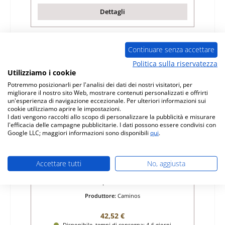
Dettagli
Continuare senza accettare
Politica sulla riservatezza
Utilizziamo i cookie
Potremmo posizionarli per l'analisi dei dati dei nostri visitatori, per
migliorare il nostro sito Web, mostrare contenuti personalizzati e offrirti
un'esperienza di navigazione eccezionale. Per ulteriori informazioni sui
cookie utilizziamo aprire le impostazioni.
I dati vengono raccolti allo scopo di personalizzare la pubblicità e misurare
l'efficacia delle campagne pubblicitarie. I dati possono essere condivisi con
Google LLC; maggiori informazioni sono disponibili
qui
.
Caminos Five guarnizione per vetro
Accettare tutti
No, aggiusta
Numero di prodotto:
01031060
Produttore:
Caminos
Prezzo normale:
42,52 €
Disponibile, tempi di consegna: 4-6 giorni