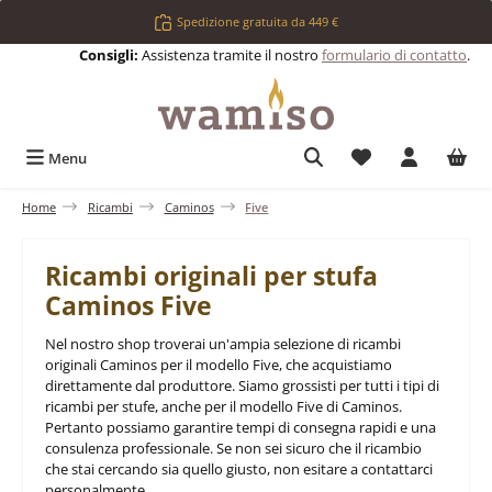
Passa al contenuto principale
Spedizione gratuita da 449 €
Consigli:
Assistenza tramite il nostro
formulario di contatto
.
Hai 0 articoli nell
Menu
Home
Ricambi
Caminos
Five
Ricambi originali per stufa
Caminos Five
Nel nostro shop troverai un'ampia selezione di ricambi
originali Caminos per il modello Five, che acquistiamo
direttamente dal produttore. Siamo grossisti per tutti i tipi di
ricambi per stufe, anche per il modello Five di Caminos.
Pertanto possiamo garantire tempi di consegna rapidi e una
consulenza professionale. Se non sei sicuro che il ricambio
che stai cercando sia quello giusto, non esitare a contattarci
personalmente.