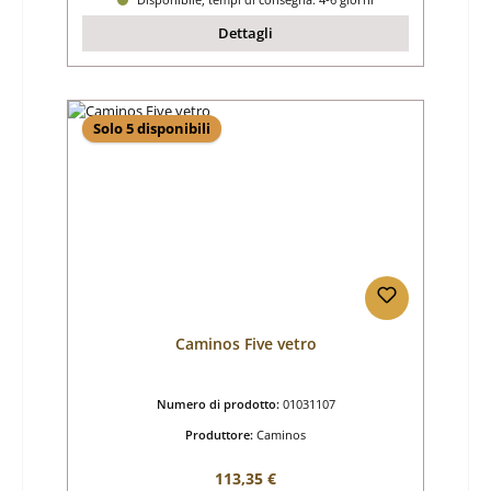
Dettagli
Solo 5 disponibili
Caminos Five vetro
Numero di prodotto:
01031107
Produttore:
Caminos
Prezzo normale:
113,35 €