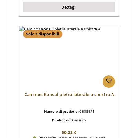
Dettagli
Solo 1 disponibili
Caminos Konsul pietra laterale a sinistra A
Numero di prodotto:
01005871
Produttore:
Caminos
Prezzo normale:
50,23 €
Disponibile, tempi di consegna: 4-6 giorni