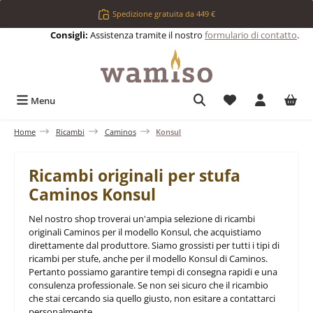
Passa al contenuto principale
Spedizione gratuita da 449 €
Consigli:
Assistenza tramite il nostro
formulario di contatto
.
Hai 0 articoli nell
Menu
Home
Ricambi
Caminos
Konsul
Ricambi originali per stufa
Caminos Konsul
Nel nostro shop troverai un'ampia selezione di ricambi
originali Caminos per il modello Konsul, che acquistiamo
direttamente dal produttore. Siamo grossisti per tutti i tipi di
ricambi per stufe, anche per il modello Konsul di Caminos.
Pertanto possiamo garantire tempi di consegna rapidi e una
consulenza professionale. Se non sei sicuro che il ricambio
che stai cercando sia quello giusto, non esitare a contattarci
personalmente.