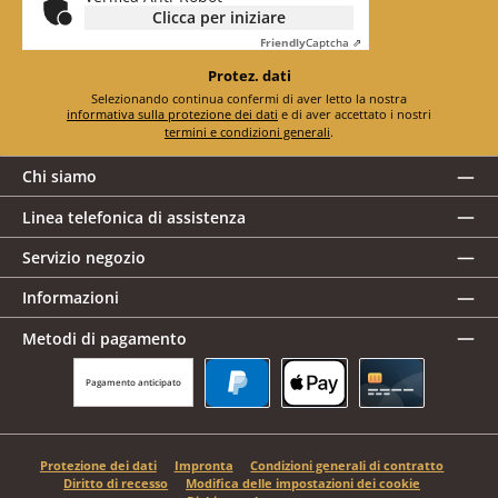
Clicca per iniziare
Friendly
Captcha ⇗
Protez. dati
Selezionando continua confermi di aver letto la nostra
informativa sulla protezione dei dati
e di aver accettato i nostri
termini e condizioni generali
.
Chi siamo
Linea telefonica di assistenza
Servizio negozio
Informazioni
Metodi di pagamento
Pagamento anticipato
PayPal
Apple Pay
Carta di credito
Protezione dei dati
Impronta
Condizioni generali di contratto
Diritto di recesso
Modifica delle impostazioni dei cookie