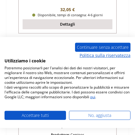
Prezzo normale:
32,05 €
Disponibile, tempi di consegna: 4-6 giorni
Dettagli
Continuare senza accettare
Politica sulla riservatezza
Utilizziamo i cookie
Potremmo posizionarli per l'analisi dei dati dei nostri visitatori, per
migliorare il nostro sito Web, mostrare contenuti personalizzati e offrirti
un'esperienza di navigazione eccezionale. Per ulteriori informazioni sui
cookie utilizziamo aprire le impostazioni.
I dati vengono raccolti allo scopo di personalizzare la pubblicità e misurare
l'efficacia delle campagne pubblicitarie. I dati possono essere condivisi con
Google LLC; maggiori informazioni sono disponibili
qui
.
Caminos Konsul pietra per fondo anteriore
Accettare tutti
No, aggiusta
Numero di prodotto:
01009933
Produttore:
Caminos