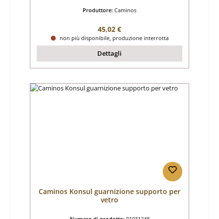
Produttore:
Caminos
Prezzo normale:
45,02 €
non più disponibile, produzione interrotta
Dettagli
Caminos Konsul guarnizione supporto per
vetro
Numero di prodotto:
01031248