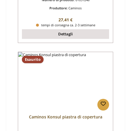
Produttore:
Caminos
Prezzo normale:
27,41 €
tempi di consegna ca. 2-3 settimane
Dettagli
Esaurito
Caminos Konsul piastra di copertura