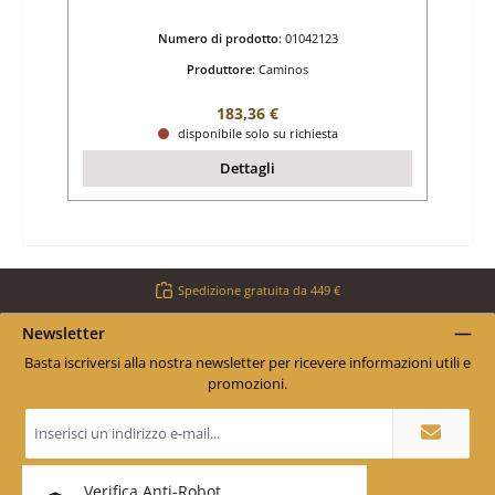
Numero di prodotto:
01042123
Produttore:
Caminos
Prezzo normale:
183,36 €
disponibile solo su richiesta
Dettagli
Spedizione gratuita da 449 €
Newsletter
Basta iscriversi alla nostra newsletter per ricevere informazioni utili e
promozioni.
Indirizzo
e-
mail
*
Verifica Anti-Robot