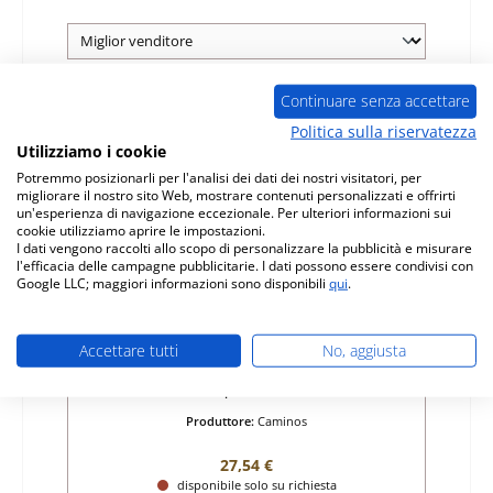
Continuare senza accettare
Esaurito
Politica sulla riservatezza
Utilizziamo i cookie
Potremmo posizionarli per l'analisi dei dati dei nostri visitatori, per
migliorare il nostro sito Web, mostrare contenuti personalizzati e offrirti
un'esperienza di navigazione eccezionale. Per ulteriori informazioni sui
cookie utilizziamo aprire le impostazioni.
I dati vengono raccolti allo scopo di personalizzare la pubblicità e misurare
l'efficacia delle campagne pubblicitarie. I dati possono essere condivisi con
Google LLC; maggiori informazioni sono disponibili
qui
.
Caminos Lorraine chiusura
Accettare tutti
No, aggiusta
Numero di prodotto:
01031480
Produttore:
Caminos
Prezzo normale:
27,54 €
disponibile solo su richiesta