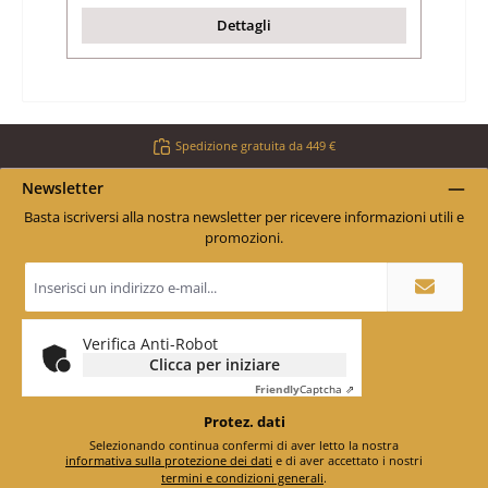
Dettagli
Spedizione gratuita da 449 €
Newsletter
Basta iscriversi alla nostra newsletter per ricevere informazioni utili e
promozioni.
Indirizzo
e-
mail
*
Verifica Anti-Robot
Clicca per iniziare
Friendly
Captcha ⇗
Protez. dati
Selezionando continua confermi di aver letto la nostra
informativa sulla protezione dei dati
e di aver accettato i nostri
termini e condizioni generali
.