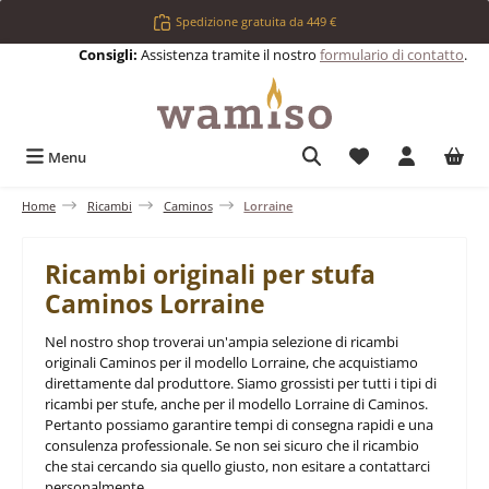
Passa al contenuto principale
Spedizione gratuita da 449 €
Consigli:
Assistenza tramite il nostro
formulario di contatto
.
Hai 0 articoli nell
Menu
Home
Ricambi
Caminos
Lorraine
Ricambi originali per stufa
Caminos Lorraine
Nel nostro shop troverai un'ampia selezione di ricambi
originali Caminos per il modello Lorraine, che acquistiamo
direttamente dal produttore. Siamo grossisti per tutti i tipi di
ricambi per stufe, anche per il modello Lorraine di Caminos.
Pertanto possiamo garantire tempi di consegna rapidi e una
consulenza professionale. Se non sei sicuro che il ricambio
che stai cercando sia quello giusto, non esitare a contattarci
personalmente.