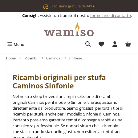
Passa al contenuto principale
Spedizione gratuita da 449 €
Consigli:
Assistenza tramite il nostro
formulario di contatto
.
Hai 0 articoli nell
Menu
Home
Ricambi
Caminos
Sinfonie
Ricambi originali per stufa
Caminos Sinfonie
Nel nostro shop troverai un'ampia selezione di ricambi
originali Caminos per il modello Sinfonie, che acquistiamo
direttamente dal produttore. Siamo grossisti per tutti i tipi di
ricambi per stufe, anche per il modello Sinfonie di Caminos.
Pertanto possiamo garantire tempi di consegna rapidi e una
consulenza professionale. Se non sei sicuro che il ricambio
che stai cercando sia quello giusto, non esitare a contattarci
personalmente.