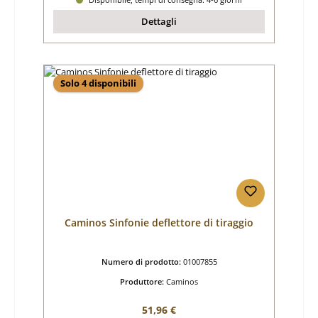
Dettagli
Solo 4 disponibili
Caminos Sinfonie deflettore di tiraggio
Numero di prodotto:
01007855
Produttore:
Caminos
Prezzo normale:
51,96 €