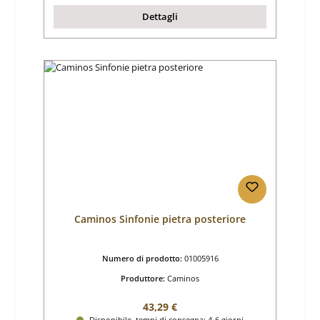
Dettagli
Caminos Sinfonie pietra posteriore
Numero di prodotto:
01005916
Produttore:
Caminos
Prezzo normale:
43,29 €
Disponibile, tempi di consegna: 4-6 giorni