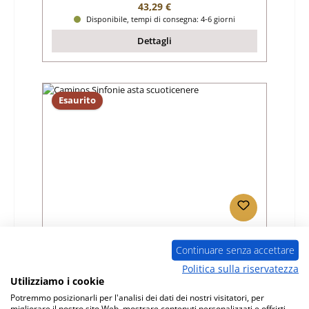
Prezzo normale:
43,29 €
Disponibile, tempi di consegna: 4-6 giorni
Dettagli
Esaurito
Caminos Sinfonie asta scuoticenere
Continuare senza accettare
Politica sulla riservatezza
Numero di prodotto:
01005761
Utilizziamo i cookie
Produttore:
Caminos
Potremmo posizionarli per l'analisi dei dati dei nostri visitatori, per
migliorare il nostro sito Web, mostrare contenuti personalizzati e offrirti