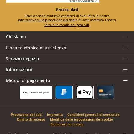
Friendly
Captcha ⇗
Protez. dati
Selezionando continua confermi di aver letto la nostra
informativa sulla protezione dei dati
e di aver accettato i nostri
termini e condizioni generali
.
Chi siamo
Linea telefonica di assistenza
Servizio negozio
Informazioni
Metodi di pagamento
Pagamento anticipato
PayPal
Apple Pay
Carta di credito
Protezione dei dati
Impronta
Condizioni generali di contratto
Diritto di recesso
Modifica delle impostazioni dei cookie
Dichiarare la revoca