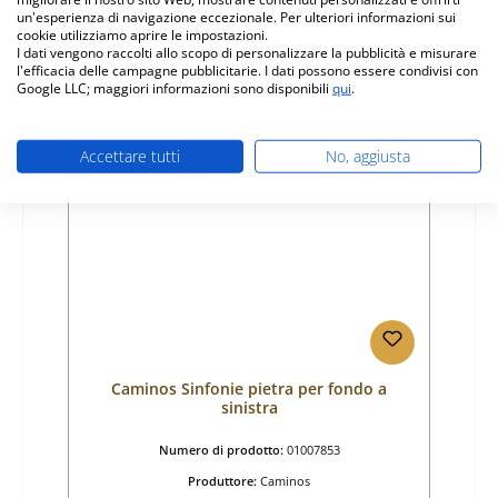
Prezzo normale:
un'esperienza di navigazione eccezionale. Per ulteriori informazioni sui
37,93 €
cookie utilizziamo aprire le impostazioni.
non più disponibile, produzione interrotta
I dati vengono raccolti allo scopo di personalizzare la pubblicità e misurare
l'efficacia delle campagne pubblicitarie. I dati possono essere condivisi con
Dettagli
Google LLC; maggiori informazioni sono disponibili
qui
.
Accettare tutti
No, aggiusta
Caminos Sinfonie pietra per fondo a
sinistra
Numero di prodotto:
01007853
Produttore:
Caminos