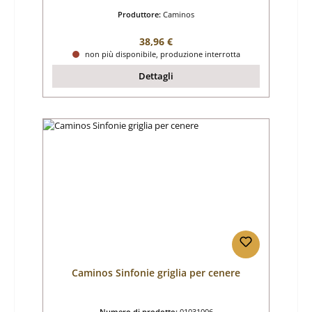
Produttore:
Caminos
Prezzo normale:
38,96 €
non più disponibile, produzione interrotta
Dettagli
Caminos Sinfonie griglia per cenere
Numero di prodotto:
01031006