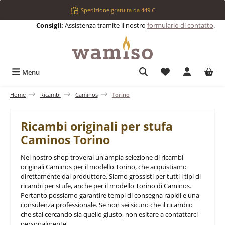
Passa al contenuto principale
Spedizione gratuita da 449 €
Consigli:
Assistenza tramite il nostro
formulario di contatto
.
Hai 0 articoli nell
Menu
Home
Ricambi
Caminos
Torino
Ricambi originali per stufa
Caminos Torino
Nel nostro shop troverai un'ampia selezione di ricambi
originali Caminos per il modello Torino, che acquistiamo
direttamente dal produttore. Siamo grossisti per tutti i tipi di
ricambi per stufe, anche per il modello Torino di Caminos.
Pertanto possiamo garantire tempi di consegna rapidi e una
consulenza professionale. Se non sei sicuro che il ricambio
che stai cercando sia quello giusto, non esitare a contattarci
personalmente.