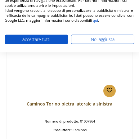
Prezzo normale:
un'esperienza di navigazione eccezionale. Per ulteriori informazioni sui
25,99 €
cookie utilizziamo aprire le impostazioni.
non più disponibile, produzione interrotta
I dati vengono raccolti allo scopo di personalizzare la pubblicità e misurare
l'efficacia delle campagne pubblicitarie. I dati possono essere condivisi con
Dettagli
Google LLC; maggiori informazioni sono disponibili
qui
.
Accettare tutti
No, aggiusta
Esaurito
Caminos Torino pietra laterale a sinistra
Numero di prodotto:
01007864
Produttore:
Caminos