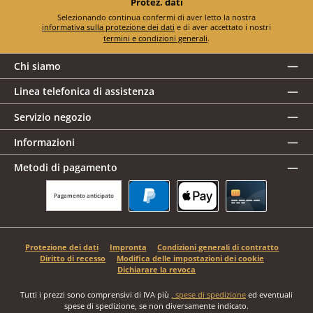
Protez. dati
Selezionando continua confermi di aver letto la nostra
informativa sulla protezione dei dati
e di aver accettato i nostri
termini e condizioni generali
.
Chi siamo
Linea telefonica di assistenza
Servizio negozio
Informazioni
Metodi di pagamento
Pagamento anticipato
PayPal
Apple Pay
Carta di credito
Protezione dei dati
Impronta
Condizioni generali di contratto
Diritto di recesso
Modifica delle impostazioni dei cookie
Dichiarare la revoca
Tutti i prezzi sono comprensivi di IVA più
, spese di spedizione
ed eventuali
spese di spedizione, se non diversamente indicato.