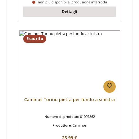
non più disponibile, produzione interrotta
Dettagli
Esaurito
Caminos Torino pietra per fondo a sinistra
Numero di prodotto:
01007862
Produttore:
Caminos
Prezzo normale:
25,99 €