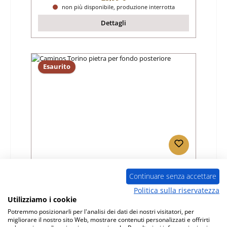
non più disponibile, produzione interrotta
Dettagli
Esaurito
Caminos Torino pietra per fondo
posteriore
Continuare senza accettare
Politica sulla riservatezza
Numero di prodotto:
01007863
Utilizziamo i cookie
Produttore:
Caminos
Potremmo posizionarli per l'analisi dei dati dei nostri visitatori, per
migliorare il nostro sito Web, mostrare contenuti personalizzati e offrirti