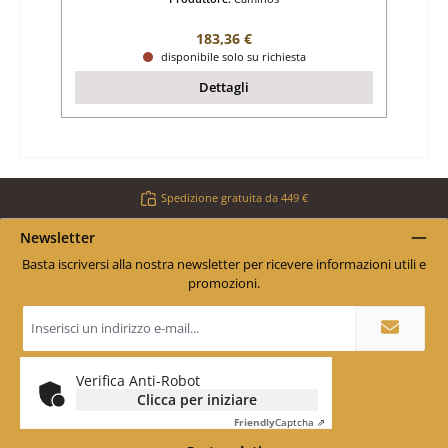
Prezzo normale:
183,36 €
disponibile solo su richiesta
Dettagli
Spedizione gratuita da 449 €
Newsletter
Basta iscriversi alla nostra newsletter per ricevere informazioni utili e
promozioni.
Indirizzo
e-
mail
*
Verifica Anti-Robot
Clicca per iniziare
Friendly
Captcha ⇗