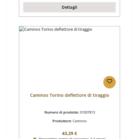
Dettagli
Caminos Torino deflettore di tiraggio
Numero di prodotto:
01007813
Produttore:
Caminos
Prezzo normale:
43,29 €
Disponibile, tempi di consegna: 4-6 giorni