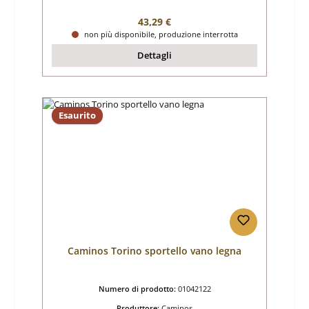
Prezzo normale:
43,29 €
non più disponibile, produzione interrotta
Dettagli
Esaurito
Caminos Torino sportello vano legna
Numero di prodotto:
01042122
Produttore:
Caminos