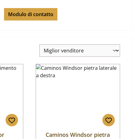
Modulo di contatto
or
Caminos Windsor pietra