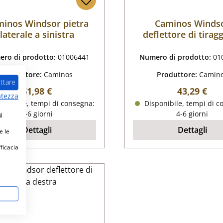
inos Windsor pietra
Caminos Winds
laterale a sinistra
deflettore di tiragg
basso
ro di prodotto:
01006441
Numero di prodotto:
01
Produttore:
Caminos
Produttore:
Camin
ttare
Prezzo normale:
Prezzo nor
51,98 €
43,29 €
atezza
ponibile, tempi di consegna:
Disponibile, tempi di c
4-6 giorni
4-6 giorni
l
Dettagli
Dettagli
e le
fficacia