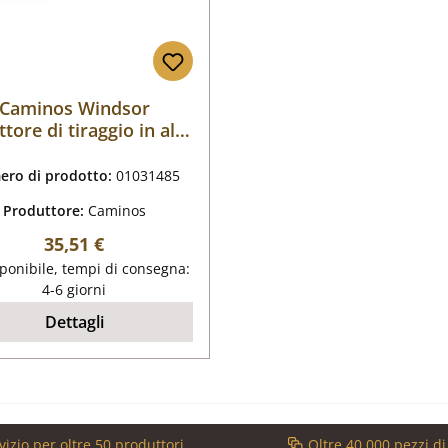
Caminos Windsor
ttore di tiraggio in alto
a destra
ro di prodotto:
01031485
Produttore:
Caminos
Prezzo normale:
35,51 €
ponibile, tempi di consegna:
4-6 giorni
Dettagli
vizio per oltre 50 produttori
Oltre 40.000 pezzi d