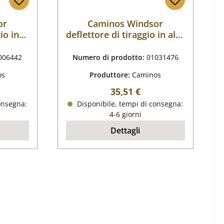
or
Caminos Windsor
io in
deflettore di tiraggio in alto
a sinistra
006442
Numero di prodotto:
01031476
os
Produttore:
Caminos
male:
Prezzo normale:
35,51 €
onsegna:
Disponibile, tempi di consegna:
4-6 giorni
Dettagli