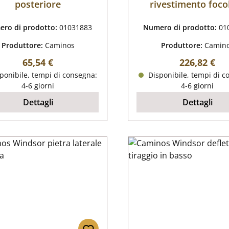
posteriore
rivestimento foco
ro di prodotto:
01031883
Numero di prodotto:
01
Produttore:
Caminos
Produttore:
Camin
Prezzo normale:
Prezzo nor
65,54 €
226,82 €
ponibile, tempi di consegna:
Disponibile, tempi di c
4-6 giorni
4-6 giorni
Dettagli
Dettagli