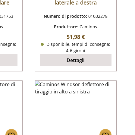
lare
laterale a destra
031753
Numero di prodotto:
01032278
os
Produttore:
Caminos
male:
Prezzo normale:
51,98 €
onsegna:
Disponibile, tempi di consegna:
4-6 giorni
Dettagli