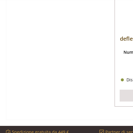
defle
Nume
Dis
Spedizione gratuita da 449 €
Partner di ser