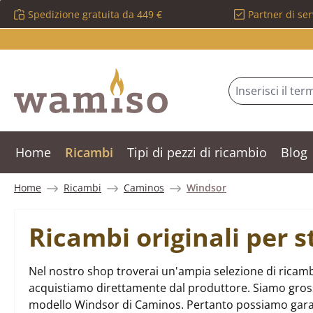
Spedizione gratuita da 449 €
Partner di ser
ssa al contenuto principale
Salta alla ricerca
Passa alla navigazione principale
Home
Ricambi
Tipi di pezzi di ricambio
Blog
Home
Ricambi
Caminos
Windsor
Ricambi originali per
Nel nostro shop troverai un'ampia selezione di ricamb
acquistiamo direttamente dal produttore. Siamo grossist
modello Windsor di Caminos. Pertanto possiamo garan