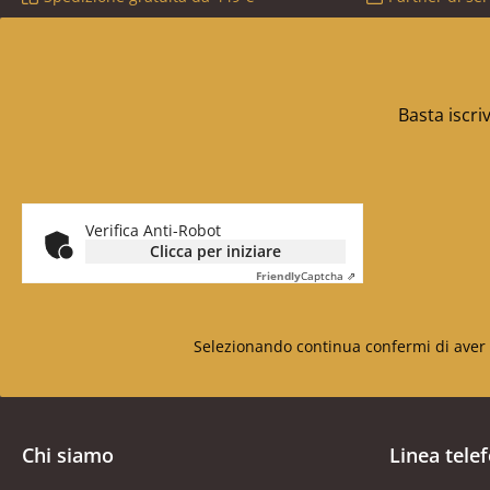
Basta iscri
Verifica Anti-Robot
Clicca per iniziare
Friendly
Captcha ⇗
Selezionando continua confermi di aver 
Chi siamo
Linea tele