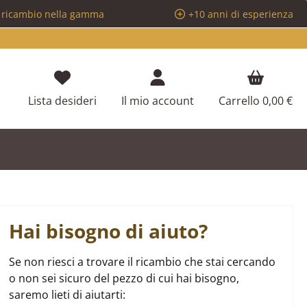
i ricambio nella gamma
+10 anni di esperienza
Hai 0 articoli nella lista dei desideri
Lista desideri
Il mio account
Carrello
0,00 €
Hai bisogno di aiuto?
Se non riesci a trovare il ricambio che stai cercando
o non sei sicuro del pezzo di cui hai bisogno,
saremo lieti di aiutarti: