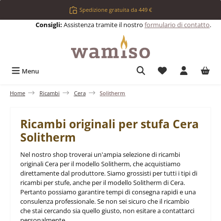
Passa al contenuto principale
Spedizione gratuita da 449 €
Consigli:
Assistenza tramite il nostro
formulario di contatto
.
Hai 0 articoli nell
Menu
Home
Ricambi
Cera
Solitherm
Ricambi originali per stufa Cera
Solitherm
Nel nostro shop troverai un'ampia selezione di ricambi
originali Cera per il modello Solitherm, che acquistiamo
direttamente dal produttore. Siamo grossisti per tutti i tipi di
ricambi per stufe, anche per il modello Solitherm di Cera.
Pertanto possiamo garantire tempi di consegna rapidi e una
consulenza professionale. Se non sei sicuro che il ricambio
che stai cercando sia quello giusto, non esitare a contattarci
personalmente.