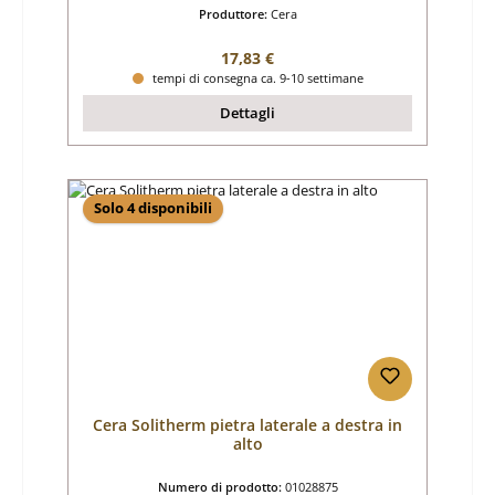
Produttore:
Cera
Prezzo normale:
17,83 €
tempi di consegna ca. 9-10 settimane
Dettagli
Solo 4 disponibili
Cera Solitherm pietra laterale a destra in
alto
Numero di prodotto:
01028875