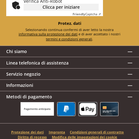
Verifica Anti-Robot
Clicca per iniziare
Friendly
Captcha ⇗
Protez. dati
Selezionando continua confermi di aver letto la nostra
informativa sulla protezione dei dati
e di aver accettato i nostri
termini e condizioni generali
.
Chi siamo
Linea telefonica di assistenza
Servizio negozio
Informazioni
Metodi di pagamento
Pagamento anticipato
PayPal
Apple Pay
Carta di credito
Protezione dei dati
Impronta
Condizioni generali di contratto
Diritto di recesso
Modifica delle impostazioni dei cookie