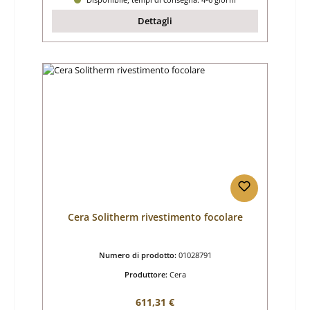
Dettagli
Cera Solitherm rivestimento focolare
Numero di prodotto:
01028791
Produttore:
Cera
Prezzo normale:
611,31 €