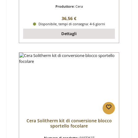
Produttore:
Cera
Prezzo normale:
36,56 €
Disponibile, tempi di consegna: 4-6 giorni
Dettagli
Cera Solitherm kit di conversione blocco
sportello focolare
Numero di prodotto:
01072627