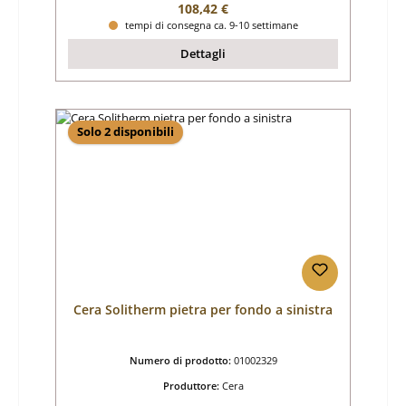
Prezzo normale:
108,42 €
tempi di consegna ca. 9-10 settimane
Dettagli
Solo 2 disponibili
Cera Solitherm pietra per fondo a sinistra
Numero di prodotto:
01002329
Produttore:
Cera