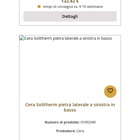
Prezzo normale:
132,42 €
tempi di consegna ca. 9-10 settimane
Dettagli
Cera Solitherm pietra laterale a sinistra in
basso
Numero di prodotto:
01002340
Produttore:
Cera