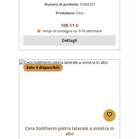
Numero di prodotto:
01002337
Produttore:
Cera
Prezzo normale:
108,11 €
tempi di consegna ca. 9-10 settimane
Dettagli
Solo 4 disponibili
Cera Solitherm pietra laterale a sinistra in
alto