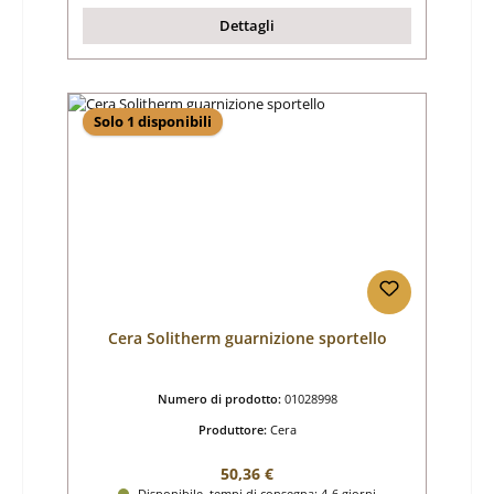
Dettagli
Solo 1 disponibili
Cera Solitherm guarnizione sportello
Numero di prodotto:
01028998
Produttore:
Cera
Prezzo normale:
50,36 €
Disponibile, tempi di consegna: 4-6 giorni