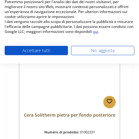
Potremmo posizionarli per l'analisi dei dati dei nostri visitatori, per
migliorare il nostro sito Web, mostrare contenuti personalizzati e offrirti
Prezzo normale:
un'esperienza di navigazione eccezionale. Per ulteriori informazioni sui
94,24 €
cookie utilizziamo aprire le impostazioni.
tempi di consegna ca. 9-10 settimane
I dati vengono raccolti allo scopo di personalizzare la pubblicità e misurare
l'efficacia delle campagne pubblicitarie. I dati possono essere condivisi con
Dettagli
Google LLC; maggiori informazioni sono disponibili
qui
.
Accettare tutti
No, aggiusta
Solo 2 disponibili
Cera Solitherm pietra per fondo posteriore
Numero di prodotto:
01002331