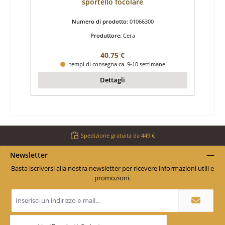
sportello focolare
Numero di prodotto:
01066300
Produttore:
Cera
Prezzo normale:
40,75 €
tempi di consegna ca. 9-10 settimane
Dettagli
Spedizione gratuita da 449 €
Newsletter
Basta iscriversi alla nostra newsletter per ricevere informazioni utili e
promozioni.
Indirizzo
e-
mail
*