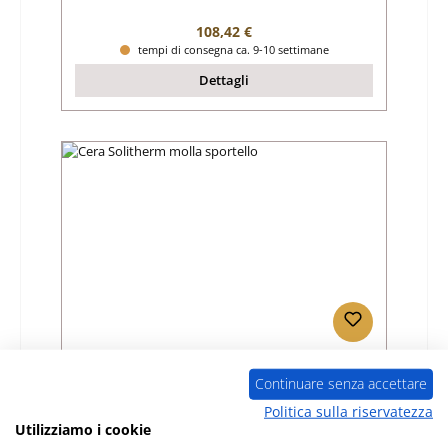
Prezzo normale:
108,42 €
tempi di consegna ca. 9-10 settimane
Dettagli
Cera Solitherm molla sportello
Continuare senza accettare
Politica sulla riservatezza
Numero di prodotto:
01039319
Utilizziamo i cookie
Produttore:
Cera