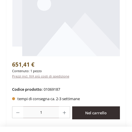
Prezzo normale:
651,41 €
Contenuto:
1 pezzo
Prezzi incl. IVA più costi di spedizione
Codice prodotto:
01069187
tempi di consegna ca. 2-3 settimane
Quantità del prodotto: inserisci la quantità desiderata o usa i pulsanti per au
Nel carrello
Aggiungi alla lista desideri