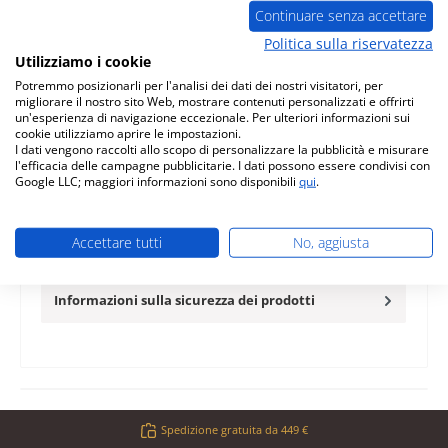
Continuare senza accettare
Domanda sul prodotto
Politica sulla riservatezza
Utilizziamo i cookie
Potremmo posizionarli per l'analisi dei dati dei nostri visitatori, per
migliorare il nostro sito Web, mostrare contenuti personalizzati e offrirti
un'esperienza di navigazione eccezionale. Per ulteriori informazioni sui
cookie utilizziamo aprire le impostazioni.
I dati vengono raccolti allo scopo di personalizzare la pubblicità e misurare
Descrizione
l'efficacia delle campagne pubblicitarie. I dati possono essere condivisi con
originale vetro per stufa a legna Contura 330G Adatto ai
Google LLC; maggiori informazioni sono disponibili
qui
.
modelli con porta in vetro Contura 330G vetro dati
chiave: mat…
Di più
Accettare tutti
No, aggiusta
Caratteristiche
Informazioni sulla sicurezza dei prodotti
Spedizione gratuita da 449 €