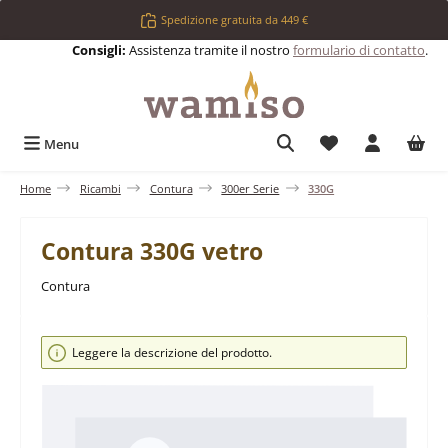
Passa al contenuto principale
Spedizione gratuita da 449 €
Consigli:
Assistenza tramite il nostro
formulario di contatto
.
Hai 0 articoli nell
Menu
Home
Ricambi
Contura
300er Serie
330G
Contura 330G vetro
Contura
Salta la galleria di immagini
Leggere la descrizione del prodotto.