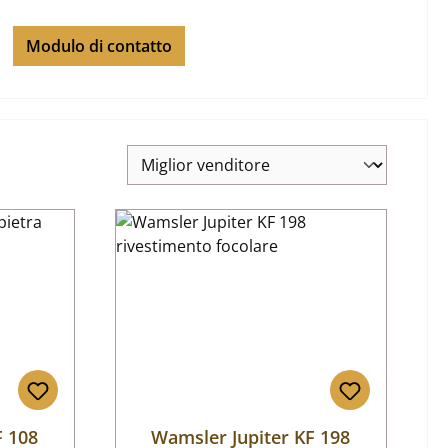
Modulo di contatto
F 108
Wamsler Jupiter KF 198