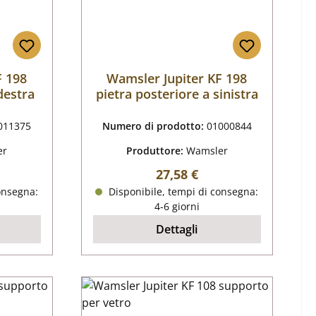
F 198
Wamsler Jupiter KF 198
destra
pietra posteriore a sinistra
011375
Numero di prodotto:
01000844
er
Produttore:
Wamsler
male:
Prezzo normale:
27,58 €
onsegna:
Disponibile, tempi di consegna:
4-6 giorni
Dettagli