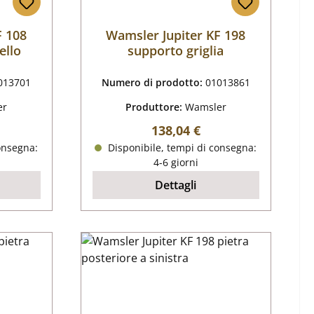
F 108
Wamsler Jupiter KF 198
ello
supporto griglia
013701
Numero di prodotto:
01013861
er
Produttore:
Wamsler
male:
Prezzo normale:
138,04 €
onsegna:
Disponibile, tempi di consegna:
4-6 giorni
Dettagli