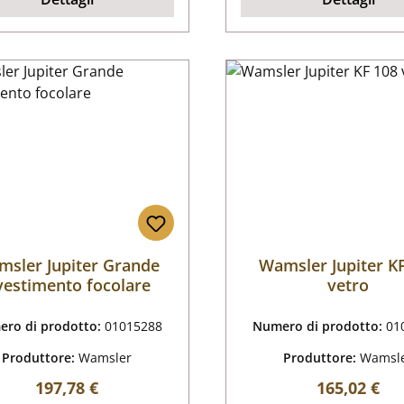
sler Jupiter Grande
Wamsler Jupiter K
vestimento focolare
vetro
ro di prodotto:
01015288
Numero di prodotto:
01
Produttore:
Wamsler
Produttore:
Wamsl
Prezzo normale:
Prezzo nor
197,78 €
165,02 €