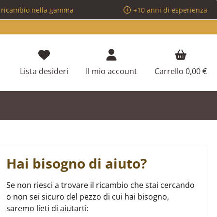
i ricambio nella gamma
+10 anni di esperienza
Hai 0 articoli nella lista dei desideri
Lista desideri
Il mio account
Carrello
0,00 €
Hai bisogno di aiuto?
Se non riesci a trovare il ricambio che stai cercando
o non sei sicuro del pezzo di cui hai bisogno,
saremo lieti di aiutarti: