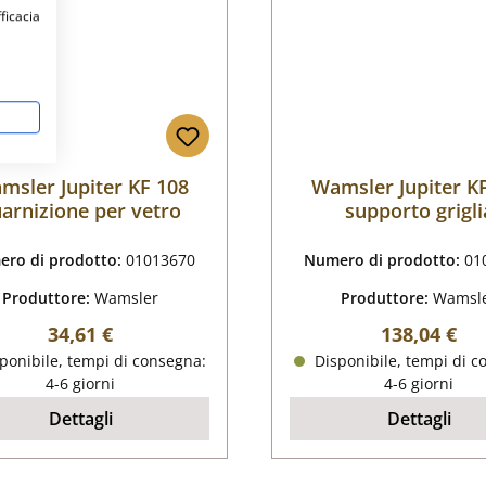
fficacia
msler Jupiter KF 108
Wamsler Jupiter K
arnizione per vetro
supporto grigli
ro di prodotto:
01013670
Numero di prodotto:
01
Produttore:
Wamsler
Produttore:
Wamsl
Prezzo normale:
Prezzo nor
34,61 €
138,04 €
ponibile, tempi di consegna:
Disponibile, tempi di c
4-6 giorni
4-6 giorni
Dettagli
Dettagli