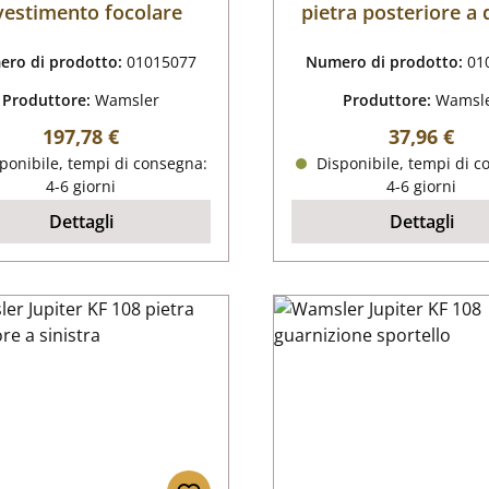
vestimento focolare
pietra posteriore a 
ro di prodotto:
01015077
Numero di prodotto:
01
Produttore:
Wamsler
Produttore:
Wamsl
Prezzo normale:
Prezzo nor
197,78 €
37,96 €
ponibile, tempi di consegna:
Disponibile, tempi di c
4-6 giorni
4-6 giorni
Dettagli
Dettagli