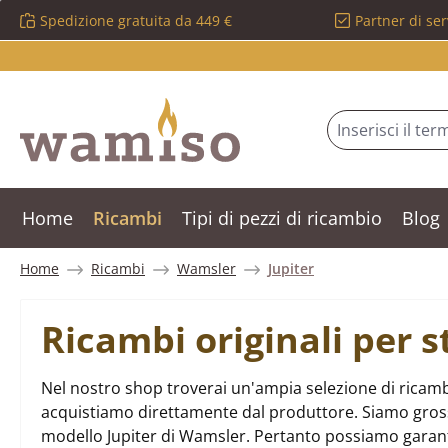
Spedizione gratuita da 449 €
Partner di ser
ssa al contenuto principale
Salta alla ricerca
Passa alla navigazione principale
Home
Ricambi
Tipi di pezzi di ricambio
Blog
Home
Ricambi
Wamsler
Jupiter
Ricambi originali per 
Nel nostro shop troverai un'ampia selezione di ricambi
acquistiamo direttamente dal produttore. Siamo grossist
modello Jupiter di Wamsler. Pertanto possiamo garant