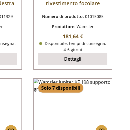
destra
rivestimento focolare
011329
Numero di prodotto:
01015085
er
Produttore:
Wamsler
male:
Prezzo normale:
181,64 €
onsegna:
Disponibile, tempi di consegna:
4-6 giorni
Dettagli
Solo 7 disponibili