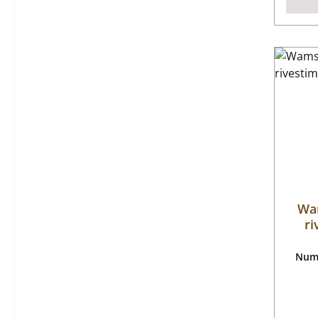
Wam
ri
Nume