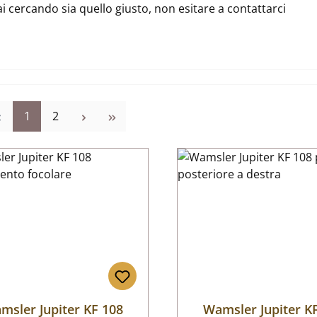
ai cercando sia quello giusto, non esitare a contattarci
Pagina
Pagina
1
2
msler Jupiter KF 108
Wamsler Jupiter K