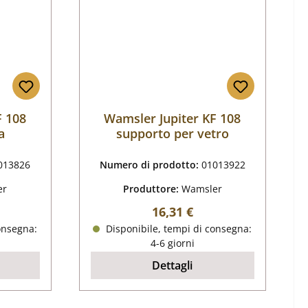
F 108
Wamsler Jupiter KF 108
a
supporto per vetro
013826
Numero di prodotto:
01013922
er
Produttore:
Wamsler
male:
Prezzo normale:
16,31 €
onsegna:
Disponibile, tempi di consegna:
4-6 giorni
Dettagli