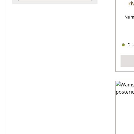
ri
Nume
Dis