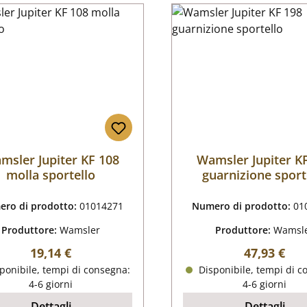
msler Jupiter KF 108
Wamsler Jupiter K
molla sportello
guarnizione sport
ro di prodotto:
01014271
Numero di prodotto:
01
Produttore:
Wamsler
Produttore:
Wamsl
Prezzo normale:
Prezzo nor
19,14 €
47,93 €
ponibile, tempi di consegna:
Disponibile, tempi di c
4-6 giorni
4-6 giorni
Dettagli
Dettagli