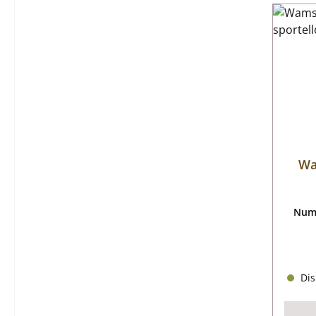
Wa
Nume
Dis