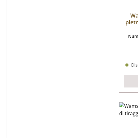
Wa
piet
Nume
Dis