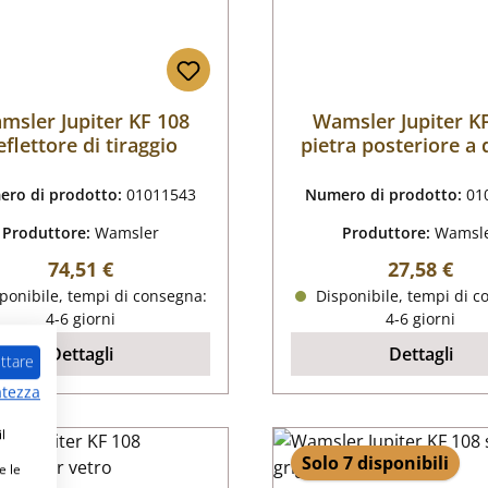
msler Jupiter KF 108
Wamsler Jupiter K
eflettore di tiraggio
pietra posteriore a 
ro di prodotto:
01011543
Numero di prodotto:
01
Produttore:
Wamsler
Produttore:
Wamsl
Prezzo normale:
Prezzo nor
74,51 €
27,58 €
ponibile, tempi di consegna:
Disponibile, tempi di c
4-6 giorni
4-6 giorni
Dettagli
Dettagli
ttare
atezza
l
Solo 7 disponibili
e le