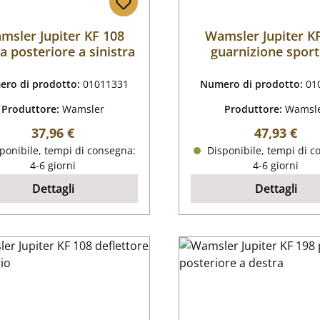
msler Jupiter KF 108
Wamsler Jupiter K
ra posteriore a sinistra
guarnizione sport
ro di prodotto:
01011331
Numero di prodotto:
01
Produttore:
Wamsler
Produttore:
Wamsl
Prezzo normale:
Prezzo nor
37,96 €
47,93 €
ponibile, tempi di consegna:
Disponibile, tempi di c
4-6 giorni
4-6 giorni
Dettagli
Dettagli