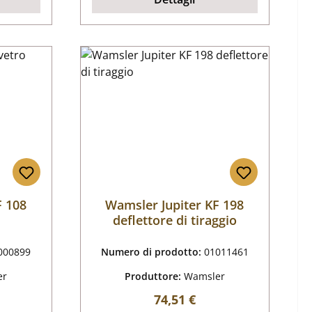
F 108
Wamsler Jupiter KF 198
deflettore di tiraggio
000899
Numero di prodotto:
01011461
er
Produttore:
Wamsler
male:
Prezzo normale:
74,51 €