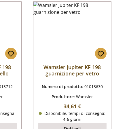
F 198
Wamsler Jupiter KF 198
ello
guarnizione per vetro
013712
Numero di prodotto:
01013630
er
Produttore:
Wamsler
male:
Prezzo normale:
34,61 €
onsegna:
Disponibile, tempi di consegna:
4-6 giorni
Dettagli