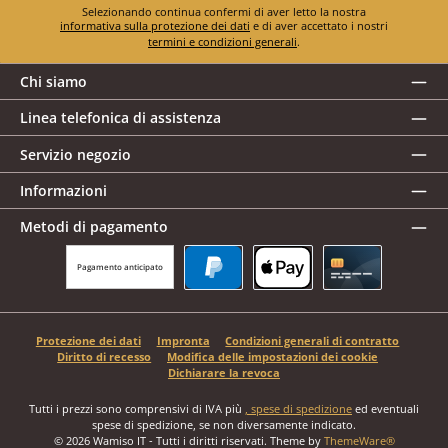
Selezionando continua confermi di aver letto la nostra
informativa sulla protezione dei dati
e di aver accettato i nostri
termini e condizioni generali
.
Chi siamo
Linea telefonica di assistenza
Servizio negozio
Informazioni
Metodi di pagamento
Pagamento anticipato
PayPal
Apple Pay
Carta di credito
Protezione dei dati
Impronta
Condizioni generali di contratto
Diritto di recesso
Modifica delle impostazioni dei cookie
Dichiarare la revoca
Tutti i prezzi sono comprensivi di IVA più
, spese di spedizione
ed eventuali
spese di spedizione, se non diversamente indicato.
© 2026 Wamiso IT - Tutti i diritti riservati. Theme by
ThemeWare®