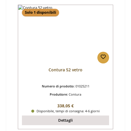
Solo 1 disponibili
Contura 52 vetro
Numero di prodotto:
01025211
Produttore:
Contura
Prezzo normale:
338,05 €
Disponibile, tempi di consegna: 4-6 giorni
Dettagli