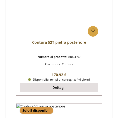
Contura 52T pietra posteriore
Numero di prodotto:
01024997
Produttore:
Contura
Prezzo normale:
170,92 €
Disponibile, tempi di consegna: 4-6 giorni
Dettagli
Solo 5 disponibili