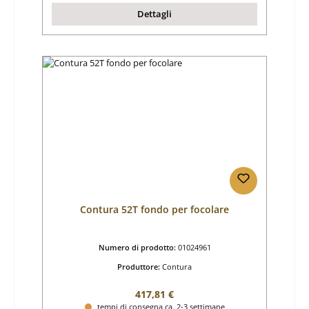
Dettagli
Contura 52T fondo per focolare
Numero di prodotto:
01024961
Produttore:
Contura
Prezzo normale:
417,81 €
tempi di consegna ca. 2-3 settimane