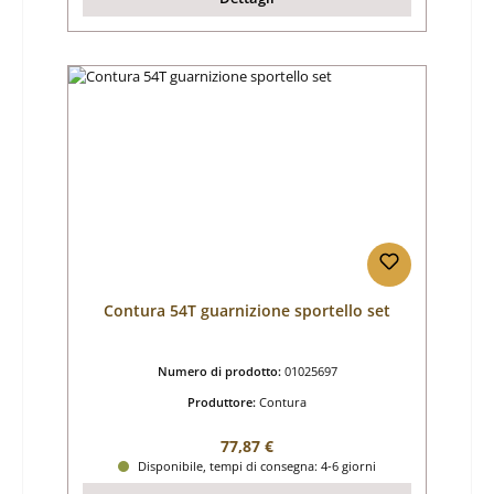
Contura 54T guarnizione sportello set
Numero di prodotto:
01025697
Produttore:
Contura
Prezzo normale:
77,87 €
Disponibile, tempi di consegna: 4-6 giorni