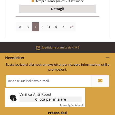
tempi di consegna ca. 2-3 settimane
Dettagli
Pagina
Pagina
Pagina
Pagina
1
2
3
4
Spedizione gratuita da 449 €
Newsletter
Basta iscriversi alla nostra newsletter per ricevere informazioni utili e
promozioni.
Indirizzo
e-
mail
*
Verifica Anti-Robot
Clicca per iniziare
Friendly
Captcha ⇗
Protez. dati