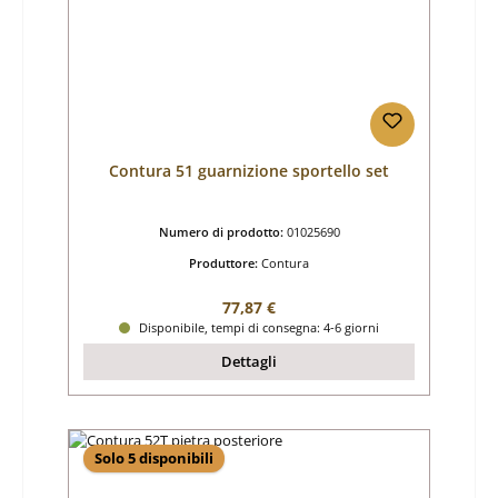
Contura 51 guarnizione sportello set
Numero di prodotto:
01025690
Produttore:
Contura
Prezzo normale:
77,87 €
Disponibile, tempi di consegna: 4-6 giorni
Dettagli
Solo 5 disponibili