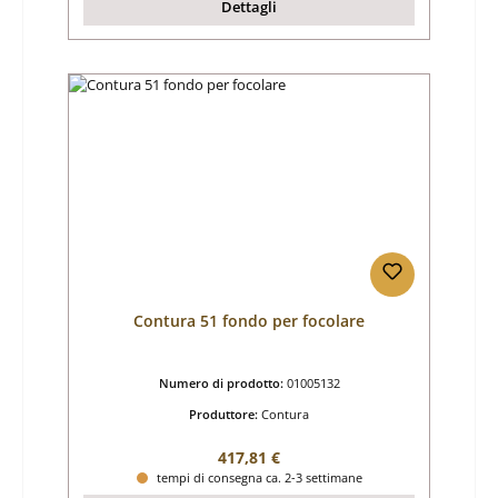
Dettagli
Contura 51 fondo per focolare
Numero di prodotto:
01005132
Produttore:
Contura
Prezzo normale:
417,81 €
tempi di consegna ca. 2-3 settimane