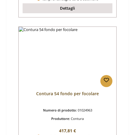
Dettagli
Contura 54 fondo per focolare
Numero di prodotto:
01024963
Produttore:
Contura
Prezzo normale:
417,81 €