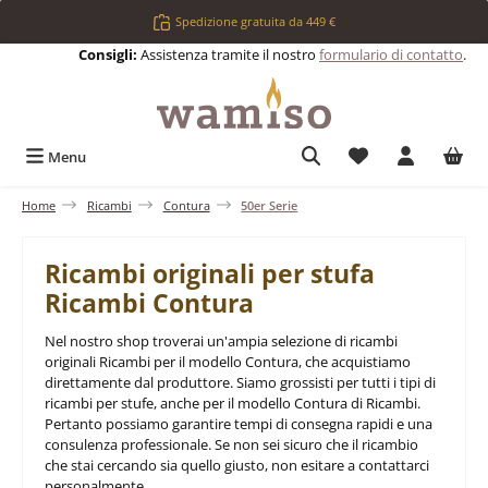
Passa al contenuto principale
Spedizione gratuita da 449 €
Consigli:
Assistenza tramite il nostro
formulario di contatto
.
Hai 0 articoli nell
Menu
Home
Ricambi
Contura
50er Serie
Ricambi originali per stufa
Ricambi Contura
Nel nostro shop troverai un'ampia selezione di ricambi
originali Ricambi per il modello Contura, che acquistiamo
direttamente dal produttore. Siamo grossisti per tutti i tipi di
ricambi per stufe, anche per il modello Contura di Ricambi.
Pertanto possiamo garantire tempi di consegna rapidi e una
consulenza professionale. Se non sei sicuro che il ricambio
che stai cercando sia quello giusto, non esitare a contattarci
personalmente.