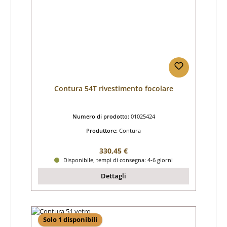
Contura 54T rivestimento focolare
Numero di prodotto:
01025424
Produttore:
Contura
Prezzo normale:
330,45 €
Disponibile, tempi di consegna: 4-6 giorni
Dettagli
Solo 1 disponibili