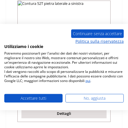
Continuare senza accettare
Politica sulla riservatezza
Utilizziamo i cookie
Potremmo posizionarli per l'analisi dei dati dei nostri visitatori, per
migliorare il nostro sito Web, mostrare contenuti personalizzati e offrirti
un'esperienza di navigazione eccezionale. Per ulteriori informazioni sui
Contura 52T pietra laterale a sinistra
cookie utilizziamo aprire le impostazioni.
I dati vengono raccolti allo scopo di personalizzare la pubblicità e misurare
l'efficacia delle campagne pubblicitarie. I dati possono essere condivisi con
Numero di prodotto:
01025077
Google LLC; maggiori informazioni sono disponibili
qui
.
Produttore:
Contura
Accettare tutti
No, aggiusta
Prezzo normale:
64,79 €
Disponibile, tempi di consegna: 4-6 giorni
Dettagli