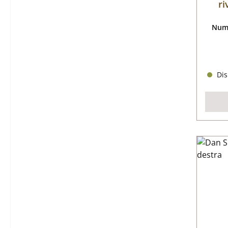
ri
Nume
Dis