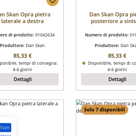
an Skan Opra pietra
Dan Skan Opra pi
laterale a destra
posteriore a sini
ro di prodotto:
01042634
Numero di prodotto:
01
Produttore:
Dan Skan
Produttore:
Dan Sk
Prezzo normale:
Prezzo nor
85,33 €
85,33 €
ponibile, tempi di consegna:
Disponibile, tempi di c
4-6 giorni
4-6 giorni
Dettagli
Dettagli
Solo 7 disponibili
ttare
atezza