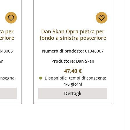
ra per
Dan Skan Opra pietra per
eriore
fondo a sinistra posteriore
048005
Numero di prodotto:
01048007
an
Produttore:
Dan Skan
male:
Prezzo normale:
47,40 €
onsegna:
Disponibile, tempi di consegna:
4-6 giorni
Dettagli