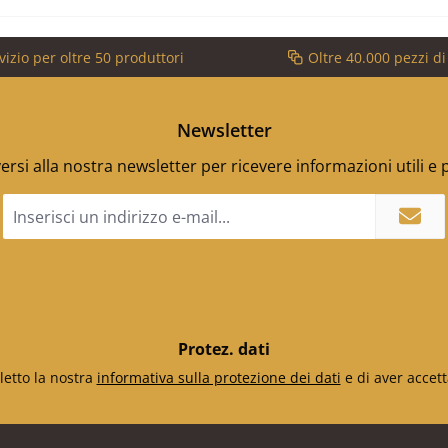
vizio per oltre 50 produttori
Oltre 40.000 pezzi d
Newsletter
versi alla nostra newsletter per ricevere informazioni utili e
Indirizzo
e-
mail
*
Protez. dati
letto la nostra
informativa sulla protezione dei dati
e di aver accett