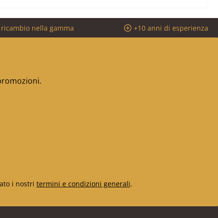
i ricambio nella gamma
+10 anni di esperienza
 promozioni.
ato i nostri
termini e condizioni generali
.