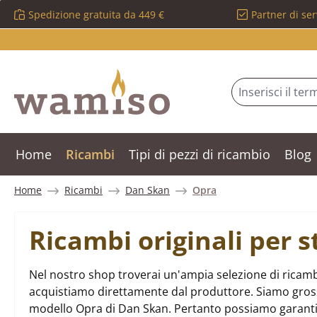
Spedizione gratuita da 449 €
Partner di ser
ssa al contenuto principale
Salta alla ricerca
Passa alla navigazione principale
Home
Ricambi
Tipi di pezzi di ricambio
Blog
Home
Ricambi
Dan Skan
Opra
Ricambi originali per 
Nel nostro shop troverai un'ampia selezione di ricamb
acquistiamo direttamente dal produttore. Siamo grossist
modello Opra di Dan Skan. Pertanto possiamo garanti