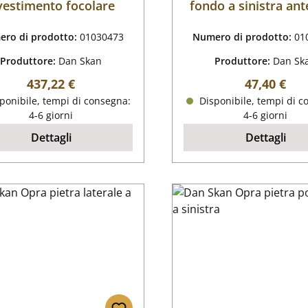
vestimento focolare
fondo a sinistra ant
ro di prodotto:
01030473
Numero di prodotto:
01
Produttore:
Dan Skan
Produttore:
Dan Sk
Prezzo normale:
Prezzo nor
437,22 €
47,40 €
ponibile, tempi di consegna:
Disponibile, tempi di c
4-6 giorni
4-6 giorni
Dettagli
Dettagli