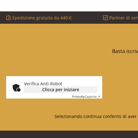
Spedizione gratuita da 449 €
Partner di ser
Basta iscri
Verifica Anti-Robot
Clicca per iniziare
Friendly
Captcha ⇗
Selezionando continua confermi di aver 