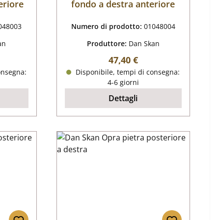
eriore
fondo a destra anteriore
048003
Numero di prodotto:
01048004
an
Produttore:
Dan Skan
male:
Prezzo normale:
47,40 €
onsegna:
Disponibile, tempi di consegna:
4-6 giorni
Dettagli