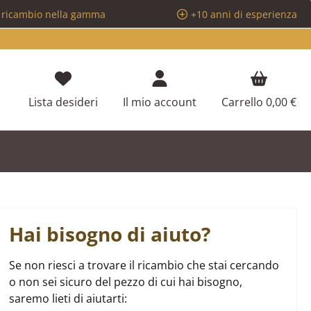
i ricambio nella gamma
+10 anni di esperienza
Hai 0 articoli nella lista dei desideri
Lista desideri
Il mio account
Carrello
0,00 €
Hai bisogno di aiuto?
Se non riesci a trovare il ricambio che stai cercando
o non sei sicuro del pezzo di cui hai bisogno,
saremo lieti di aiutarti: