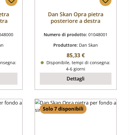
etra
Dan Skan Opra pietra
stra
posteriore a destra
048000
Numero di prodotto:
01048001
an
Produttore:
Dan Skan
male:
Prezzo normale:
85,33 €
onsegna:
Disponibile, tempi di consegna:
4-6 giorni
Dettagli
Solo 7 disponibili