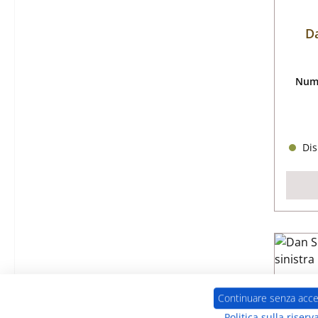
D
Nume
Dis
Continuare senza acce
Politica sulla riserv