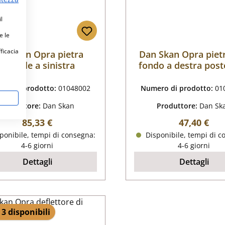
l
e le
fficacia
an Skan Opra pietra
Dan Skan Opra piet
laterale a sinistra
fondo a destra post
ro di prodotto:
01048002
Numero di prodotto:
01
Produttore:
Dan Skan
Produttore:
Dan Sk
Prezzo normale:
Prezzo nor
85,33 €
47,40 €
ponibile, tempi di consegna:
Disponibile, tempi di c
4-6 giorni
4-6 giorni
Dettagli
Dettagli
 3 disponibili