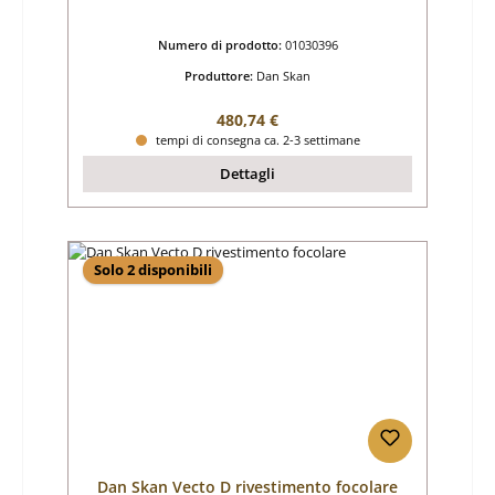
Numero di prodotto:
01030396
Produttore:
Dan Skan
Prezzo normale:
480,74 €
tempi di consegna ca. 2-3 settimane
Dettagli
Solo 2 disponibili
Dan Skan Vecto D rivestimento focolare