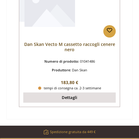
Dan Skan Vecto M cassetto raccogli cenere
nero
Numero di prodotto:
01041486
Produttore:
Dan Skan
Prezzo normale:
183,80 €
tempi di consegna ca. 2-3 settimane
Dettagli
Spedizione gratuita da 449 €