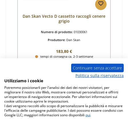
Dan Skan Vecto D cassetto raccogli cenere
grigio
Numero di prodotto:
01030061
Produttore:
Dan Skan
Prezzo normale:
183,80 €
tempi di consegna ca. 2-3 settimane
Dettagli
Continuare senza accettare
Politica sulla riservatezza
Utilizziamo i cookie
Potremmo posizionarli per l'analisi dei dati dei nostri visitatori, per
migliorare il nostro sito Web, mostrare contenuti personalizzati e offrirti
un'esperienza di navigazione eccezionale. Per ulteriori informazioni sui
cookie utilizziamo aprire le impostazioni.
I dati vengono raccolti allo scopo di personalizzare la pubblicità e misurare
l'efficacia delle campagne pubblicitarie. I dati possono essere condivisi con
Google LLC; maggiori informazioni sono disponibili
qui
.