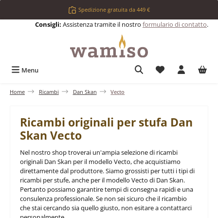
Passa al contenuto principale
Spedizione gratuita da 449 €
Consigli:
Assistenza tramite il nostro
formulario di contatto
.
Hai 0 articoli nell
Menu
Home
Ricambi
Dan Skan
Vecto
Ricambi originali per stufa Dan
Skan Vecto
Nel nostro shop troverai un'ampia selezione di ricambi
originali Dan Skan per il modello Vecto, che acquistiamo
direttamente dal produttore. Siamo grossisti per tutti i tipi di
ricambi per stufe, anche per il modello Vecto di Dan Skan.
Pertanto possiamo garantire tempi di consegna rapidi e una
consulenza professionale. Se non sei sicuro che il ricambio
che stai cercando sia quello giusto, non esitare a contattarci
personalmente.